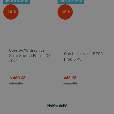
IHNED KE STAŽENÍ
IHNED KE STAŽENÍ
−20 %
−65 %
PHPSESSID
Zavřením
PHP.net
prohlížeče
.www.sw.cz
CorelDRAW Graphics
IObit Uninstaller 15 PRO,
Suite Special Edition CZ
1 rok, 3 PC
2025
6 460 Kč
443 Kč
8 075 Kč
1 267 Kč
Načíst další