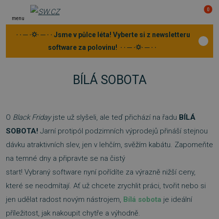
0
menu
· · ─ ·⛭· ─ · · Jsme v půlce léta! Vyberte si z newsletteru
software za polovinu! · · ─ ·⛭· ─ · ·
BÍLÁ SOBOTA
O
Black Friday
jste už slyšeli, ale teď přichází na řadu
BÍLÁ
SOBOTA!
Jarní protipól podzimních výprodejů přináší stejnou
dávku atraktivních slev, jen v lehčím, svěžím kabátu. Zapomeňte
na temné dny a připravte se na čistý
start! Vybraný software nyní pořídíte za výrazně nižší ceny,
které se neodmítají. Ať už chcete zrychlit práci, tvořit nebo si
jen udělat radost novým nástrojem,
Bílá sobota
je ideální
příležitost, jak nakoupit chytře a výhodně.