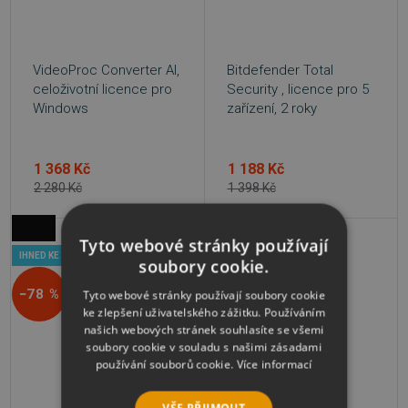
VideoProc Converter AI,
Bitdefender Total
celoživotní licence pro
Security , licence pro 5
Windows
zařízení, 2 roky
1 368 Kč
1 188 Kč
2 280 Kč
1 398 Kč
Tyto webové stránky používají
IHNED KE STAŽENÍ
IHNED KE STAŽENÍ
soubory cookie.
−78 %
−60 %
Tyto webové stránky používají soubory cookie
ke zlepšení uživatelského zážitku. Používáním
našich webových stránek souhlasíte se všemi
soubory cookie v souladu s našimi zásadami
používání souborů cookie.
Více informací