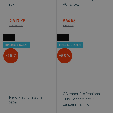
rok
PC, 2 roky
Nezbytně nutné soubory cookie umožňují
základní funkce webových stránek, jako je
přihlášení uživatele a správa účtu. Webové
stránky nelze bez nezbytně nutných souborů
2 317 Kč
584 Kč
cookie správně používat.
2 575 Kč
687 Kč
Provider
/
Název
Vyprší
Doména
_GRECAPTCHA
5 měsíců
Google LLC
3 týdny
www.google.com
IHNED KE STAŽENÍ
IHNED KE STAŽENÍ
−25 %
−58 %
__cf_bm
29 minut
Cloudflare Inc.
54 sekund
.discordapp.net
CCleaner Professional
Nero Platinum Suite
Plus, licence pro 3
2026
zařízení, na 1 rok