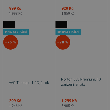
999 Kč
929 Kč
1 998 Kč
1 859 Kč
IHNED KE STAŽENÍ
IHNED KE STAŽENÍ
−76 %
−78 %
Norton 360 Premium, 10
AVG Tuneup , 1 PC, 1 rok
zařízení, 3 roky
299 Kč
1 299 Kč
1 246 Kč
5 905 Kč