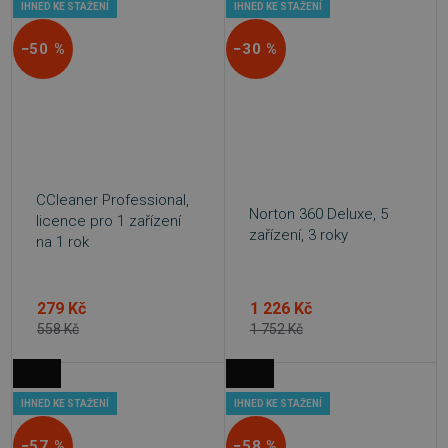
IHNED KE STAŽENÍ
IHNED KE STAŽENÍ
−50 %
−30 %
CCleaner Professional,
Norton 360 Deluxe, 5
licence pro 1 zařízení
zařízení, 3 roky
na 1 rok
279 Kč
1 226 Kč
558 Kč
1 752 Kč
IHNED KE STAŽENÍ
IHNED KE STAŽENÍ
−57 %
−58 %