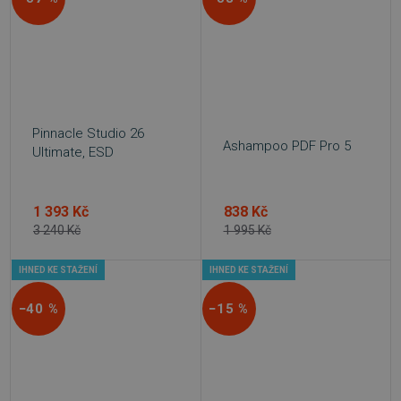
Pinnacle Studio 26
Ashampoo PDF Pro 5
Ultimate, ESD
1 393 Kč
838 Kč
3 240 Kč
1 995 Kč
IHNED KE STAŽENÍ
IHNED KE STAŽENÍ
−40 %
−15 %