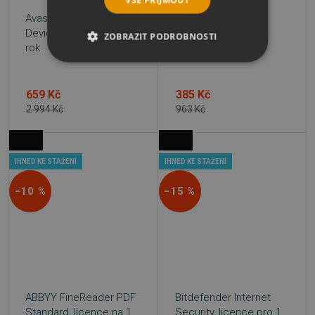
VŠE PŘIJMOUT
Avast Ultimate Multi-
Ashampoo Music
Device, 10 zařízení, 1
ZOBRAZIT PODROBNOSTI
Studio 12
rok
NEZBYTNĚ NUTNÉ SOUBORY
659 Kč
385 Kč
VÝKONOVÉ SOUBORY
2 994 Kč
963 Kč
SOUBORY CÍLENÍ
IHNED KE STAŽENÍ
IHNED KE STAŽENÍ
FUNKČNÍ SOUBORY
−10 %
−15 %
NEZAŘAZENÉ SOUBORY
Nezbytně nutné soubory
Výkonové soubory
Soubory cílení
ABBYY FineReader PDF
Bitdefender Internet
Funkční soubory
Nezařazené soubory
Standard, licence na 1
Security, licence pro 1