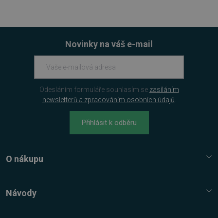
VISITOR_PRIVACY_METADATA
5 měsíců
YouTube
4 týdny
.youtube.com
Novinky na váš e-mail
Odesláním formuláře souhlasím se
zasíláním
newsletterů a zpracováním osobních údajů
.
Přihlásit k odběru
O nákupu
Služba Platímpak.cz
Elektronické licence a trezor
Návody
udid
.sw.cz
4 týdny 2
Nákupní řád
dny
Nejčastější dotazy FAQ