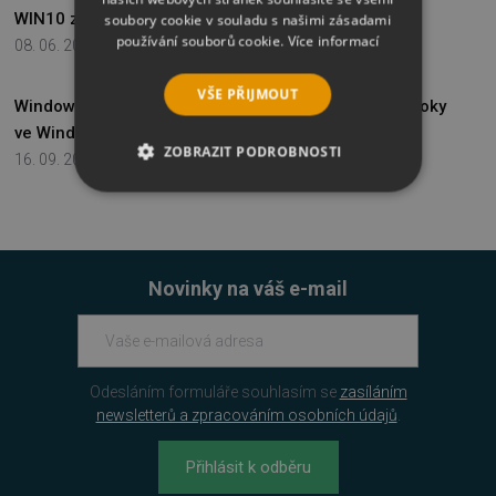
WIN10 zvyšuje požadavky na PC
soubory cookie v souladu s našimi zásadami
používání souborů cookie.
Více informací
08. 06. 2016
-
2 minuty čtení
VŠE PŘIJMOUT
Windows - Jak vytvořit záznam postupu - zachytit kroky
ve Windows?
ZOBRAZIT PODROBNOSTI
16. 09. 2015
-
2 minuty čtení
NEZBYTNĚ NUTNÉ SOUBORY
VÝKONOVÉ SOUBORY
Novinky na váš e-mail
SOUBORY CÍLENÍ
FUNKČNÍ SOUBORY
Odesláním formuláře souhlasím se
zasíláním
NEZAŘAZENÉ SOUBORY
newsletterů a zpracováním osobních údajů
.
Přihlásit k odběru