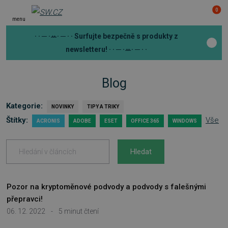
0
menu
· · ─ ·ꕀ· ─ · ·
Surfujte bezpečně s produkty z
newsletteru!
· · ─ ·ꕀ· ─ · ·
Blog
Kategorie:
NOVINKY
TIPY A TRIKY
Štítky:
Vše
ACRONIS
ADOBE
ESET
OFFICE 365
WINDOWS
Hledat
Pozor na kryptoměnové podvody a podvody s falešnými
přepravci!
06. 12. 2022
-
5 minut čtení