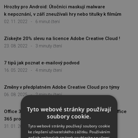
Hrozby pro Android: Útočníci maskují malware
k nepoznání, v září zneužívali hry nebo titulky k filmům
02. 11. 2022
-
6 minut čtení
Získejte 20% slevu na licence Adobe Creative Cloud !
23. 08. 2022
-
3 minuty čtení
7 tipů jak poznat e-mailový podvod
16. 05. 2022
-
4 minuty čtení
Změny v předplatném Adobe Creative Cloud pro týmy
06. 08. 2025
-
2 minuty čtení
Tyto webové stránky používají
Office 365 - Jak prodloužit platnost předplatného Office
soubory cookie.
365 pro domácnosti
Tyto webové stránky používají soubory cookie
31. 01. 2017
-
2 minuty čtení
ke zlepšení uživatelského zážitku. Používáním
našich webových stránek souhlasíte se všemi