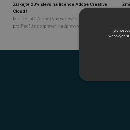
Získejte 20% slevu na licence Adobe Creative
Změ
Cloud !
tým
Milujete tisk? Zajímají Vás webové stránky a aplikace
Adob
pro iPad? Jste připraveni na úpravy videí?
a zd
Tyto webov
webových st
NEZBYTNĚ NUTN
FUNKČNÍ SOUBO
Nezbytně nutn