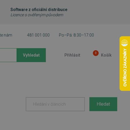
Software z oficiální distribuce
Licence s ověřeným původem
te nám
481 001 000
Po–Pá: 8:30–17:00
0
Vyhledat
Přihlásit
Košík
Hledat