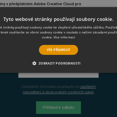
ny v předplatném Adobe Creative Cloud pro
y
e Creative Cloud pro týmy: Přejmenování
Tyto webové stránky používají soubory cookie.
ražení od září 2025 – nakupte ještě za staré ceny!
é stránky používají soubory cookie ke zlepšení uživatelského zážitku. Použív
ránek souhlasíte se všemi soubory cookie v souladu s našimi zásadami použí
cookie.
Více informací
VŠE PŘIJMOUT
Novinky na váš e-mail
ZOBRAZIT PODROBNOSTI
É SOUBORY
VÝKONOVÉ SOUBORY
SOUBORY CÍLENÍ
Odesláním formuláře souhlasím se
zasíláním
RY
NEZAŘAZENÉ SOUBORY
newsletterů a zpracováním osobních údajů
.
Přihlásit k odběru
é soubory
Výkonové soubory
Soubory cílení
Funkční soubory
Neza