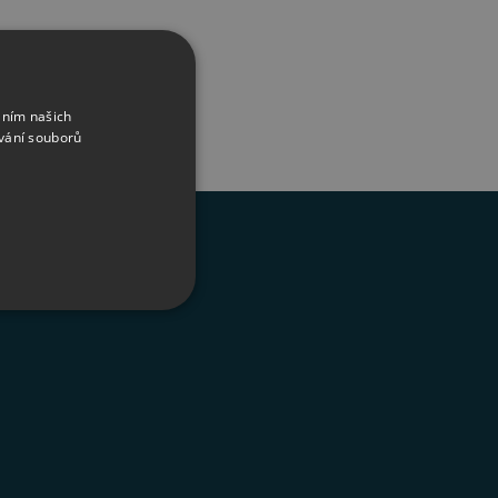
áním našich
vání souborů
řazené soubory