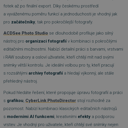
fotek až po finální export. Díky českému prostředí
a vyváženému poměru funkcí a jednoduchosti je vhodný jak
pro
začátečníky
, tak pro pokročilejší fotografy.
ACDSee Photo Studio
se dlouhodobě profiluje jako silný
nástroj pro
organizaci fotografií
v kombinaci s pokročilými
editačními možnostmi. Nabízí detailní práci s barvami, vrstvami
i RAW soubory a osloví uživatele, kteří chtějí mít nad svými
snímky větší kontrolu. Je ideální volbou pro ty, kteří pracují
s rozsáhlými
archivy fotografií
a hledají výkonný, ale stále
přehledný nástroj.
Pokud hledáte řešení, které propojuje úpravu fotografií a práci
s
grafikou
,
CyberLink PhotoDirector
stojí rozhodně za
pozornost. Nabízí kombinaci klasických editačních nástrojů
s
moderními AI funkcemi
, kreativními
efekty
a podporou
vrstev. Je vhodný pro uživatele, kteří chtějí své snímky nejen