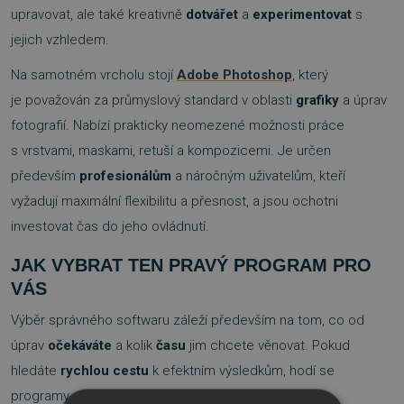
upravovat, ale také kreativně
dotvářet
a
experimentovat
s
jejich vzhledem.
Na samotném vrcholu stojí
Adobe Photoshop
, který
je považován za průmyslový standard v oblasti
grafiky
a úprav
fotografií. Nabízí prakticky neomezené možnosti práce
s vrstvami, maskami, retuší a kompozicemi. Je určen
především
profesionálům
a náročným uživatelům, kteří
vyžadují maximální flexibilitu a přesnost, a jsou ochotni
investovat čas do jeho ovládnutí.
JAK VYBRAT TEN PRAVÝ PROGRAM PRO
VÁS
Výběr správného softwaru záleží především na tom, co od
úprav
očekáváte
a kolik
času
jim chcete věnovat. Pokud
hledáte
rychlou cestu
k efektním výsledkům, hodí se
programy s
AI funkcemi
, jako je
Luminar Neo
nebo