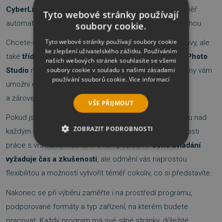
CyberLink PhotoDirector
- zvládnou většinu úprav téměř
Tyto webové stránky používají
automaticky a poradí si i s barevnými korekcemi a oblohou.
soubory cookie.
Tyto webové stránky používají soubory cookie
Chcete-li mít vše pod jednou střechou, tedy nejen úpravy, ale
ke zlepšení uživatelského zážitku. Používáním
také
třídění, organizaci a archivaci
fotografií -
Zoner Photo
našich webových stránek souhlasíte se všemi
soubory cookie v souladu s našimi zásadami
Studio
nebo
ACDSee
jsou jasnou volbou. Tyto programy vám
používání souborů cookie.
Více informací
umožní efektivně spravovat i rozsáhlé
rodinné galerie
a zároveň mít pokročilé editační nástroje po ruce.
VŠE PŘIJMOUT
Pokud jste
profesionál
nebo chcete maximální kontrolu nad
ZOBRAZIT PODROBNOSTI
každým detailem, Photoshop nabízí neomezené možnosti
práce s vrstvami, maskami a kompozicemi.
Jeho ovládání
NEZBYTNĚ NUTNÉ SOUBORY
vyžaduje čas a zkušenosti
, ale odmění vás naprostou
flexibilitou a možností vytvořit téměř cokoliv, co si představíte.
VÝKONOVÉ SOUBORY
Nakonec se při výběru zaměřte i na prostředí programu,
SOUBORY CÍLENÍ
podporované formáty a typ zařízení, na kterém budete
pracovat. Každý program má své silné stránky, důležité
FUNKČNÍ SOUBORY