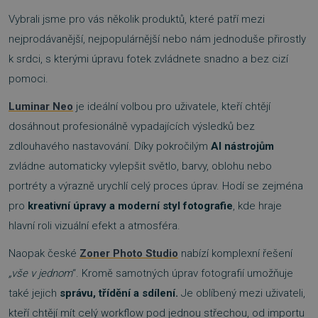
Vybrali jsme pro vás několik produktů, které patří mezi
nejprodávanější, nejpopulárnější nebo nám jednoduše přirostly
k srdci, s kterými úpravu fotek zvládnete snadno a bez cizí
pomoci.
Luminar N
eo
je ideální volbou pro uživatele, kteří chtějí
dosáhnout profesionálně vypadajících výsledků bez
zdlouhavého nastavování. Díky pokročilým
AI nástrojům
zvládne automaticky vylepšit světlo, barvy, oblohu nebo
portréty a výrazně urychlí celý proces úprav. Hodí se zejména
pro
kreativní úpravy a moderní styl fotografie
, kde hraje
hlavní roli vizuální efekt a atmosféra.
Naopak české
Zoner Photo Studio
nabízí komplexní řešení
„vše v jednom
“. Kromě samotných úprav fotografií umožňuje
také jejich
správu, třídění a sdílení.
Je oblíbený mezi uživateli,
kteří chtějí mít celý workflow pod jednou střechou, od importu