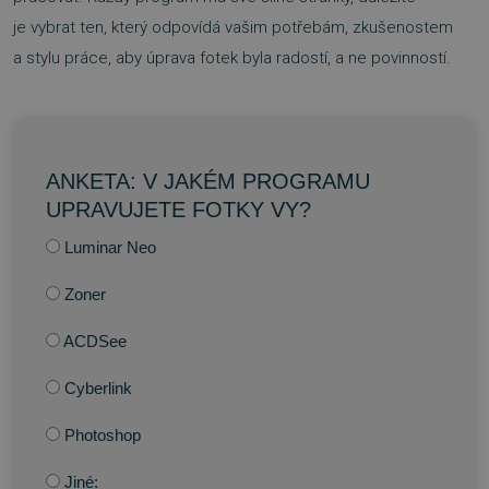
je vybrat ten, který odpovídá vašim potřebám, zkušenostem
NEZAŘAZENÉ SOUBORY
a stylu práce, aby úprava fotek byla radostí, a ne povinností.
Nezbytně nutné soubory
ANKETA: V JAKÉM PROGRAMU
Výkonové soubory
Soubory cílení
UPRAVUJETE FOTKY VY?
Funkční soubory
Nezařazené soubory
Luminar Neo
Nezbytně nutné soubory cookie umožňují
základní funkce webových stránek, jako je
přihlášení uživatele a správa účtu. Webové
Zoner
stránky nelze bez nezbytně nutných souborů
cookie správně používat.
ACDSee
Provider
/
Název
Vyprší
Doména
Cyberlink
_GRECAPTCHA
5 měsíců
Google LLC
3 týdny
www.google.com
Photoshop
Jiné: