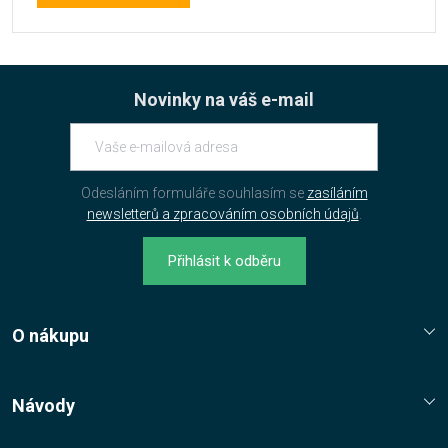
Novinky na váš e-mail
Odesláním formuláře souhlasím se
zasíláním
newsletterů a zpracováním osobních údajů
.
Přihlásit k odběru
O nákupu
Služba Platímpak.cz
Elektronické licence a trezor
Návody
Nákupní řád
Nejčastější dotazy FAQ