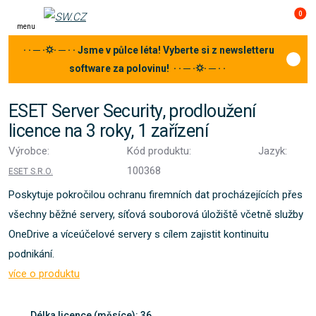
0
menu
· · ─ ·⛭· ─ · · Jsme v půlce léta! Vyberte si z newsletteru
software za polovinu! · · ─ ·⛭· ─ · ·
ESET Server Security, prodloužení
licence na 3 roky, 1 zařízení
Výrobce:
Kód produktu:
Jazyk:
100368
ESET S.R.O.
Poskytuje pokročilou ochranu firemních dat procházejících přes
všechny běžné servery, síťová souborová úložiště včetně služby
OneDrive a víceúčelové servery s cílem zajistit kontinuitu
podnikání.
více o produktu
Délka licence (měsíce): 36