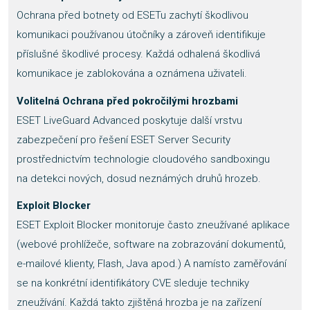
Ochrana před botnety od ESETu zachytí škodlivou
komunikaci používanou útočníky a zároveň identifikuje
příslušné škodlivé procesy. Každá odhalená škodlivá
komunikace je zablokována a oznámena uživateli.
Volitelná Ochrana před pokročilými hrozbami
ESET LiveGuard Advanced poskytuje další vrstvu
zabezpečení pro řešení ESET Server Security
prostřednictvím technologie cloudového sandboxingu
na detekci nových, dosud neznámých druhů hrozeb.
Exploit Blocker
ESET Exploit Blocker monitoruje často zneužívané aplikace
(webové prohlížeče, software na zobrazování dokumentů,
e-mailové klienty, Flash, Java apod.) A namísto zaměřování
se na konkrétní identifikátory CVE sleduje techniky
zneužívání. Každá takto zjištěná hrozba je na zařízení