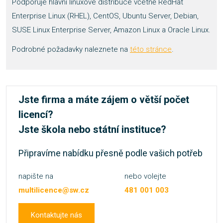
Podporuje hlavní linuxové distribuce včetně RedHat
Enterprise Linux (RHEL), CentOS, Ubuntu Server, Debian,
SUSE Linux Enterprise Server, Amazon Linux a Oracle Linux.
Podrobné požadavky naleznete na
této stránce
.
Jste firma a máte zájem o větší počet
licencí?
Jste škola nebo státní instituce?
Připravíme nabídku přesně podle vašich potřeb
napište na
nebo volejte
multilicence@sw.cz
481 001 003
Kontaktujte nás