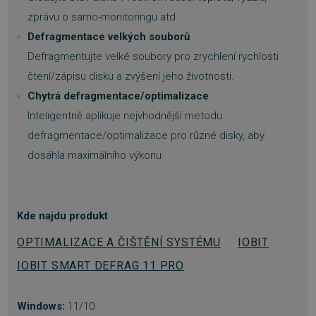
zprávu o samo-monitoringu atd.
Funkční soubory
Nezařazené soubory
Defragmentace velkých souborů
Nezbytně nutné soubory cookie umožňují
základní funkce webových stránek, jako je
Defragmentujte velké soubory pro zrychlení rychlosti
přihlášení uživatele a správa účtu. Webové
čtení/zápisu disku a zvýšení jeho životnosti.
stránky nelze bez nezbytně nutných souborů
cookie správně používat.
Chytrá defragmentace/optimalizace
Provider
/
Inteligentně aplikuje nejvhodnější metodu
Název
Vyprší
Doména
defragmentace/optimalizace pro různé disky, aby
_GRECAPTCHA
5 měsíců
Google LLC
3 týdny
www.google.com
dosáhla maximálního výkonu.
Kde najdu produkt
OPTIMALIZACE A ČIŠTĚNÍ SYSTÉMU
IOBIT
__cf_bm
29 minut
Cloudflare Inc.
54 sekund
.discordapp.net
IOBIT SMART DEFRAG 11 PRO
Windows:
11/10