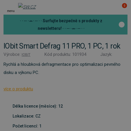
0
menu
· · ─ ·ꕀ· ─ · ·
Surfujte bezpečně s produkty z
newsletteru!
· · ─ ·ꕀ· ─ · ·
IObit Smart Defrag 11 PRO, 1 PC, 1 rok
Výrobce:
Kód produktu: 101934
Jazyk:
IOBIT
Rychlá a hloubková defragmentace pro optimalizaci pevného
disku a výkonu PC.
více o produktu
Délka licence (měsíce): 12
Lokalizace: CZ
Počet licencí: 1