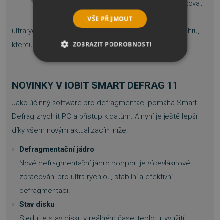
dokáže rychle optimalizovat
herní zážitek díky
VŠE PŘIJMOUT
ultrarychlému jádru – vše, co musíte udělat, je vybrat hru,
ZOBRAZIT PODROBNOSTI
kterou chcete defragmentovat.
NEZBYTNĚ NUTNÉ SOUBORY
NOVINKY V IOBIT SMART DEFRAG 11
VÝKONOVÉ SOUBORY
Jako účinný software pro defragmentaci pomáhá Smart
SOUBORY CÍLENÍ
Defrag zrychlit PC a přístup k datům. A nyní je ještě lepší
díky všem novým aktualizacím níže.
FUNKČNÍ SOUBORY
Defragmentační jádro
NEZAŘAZENÉ SOUBORY
Nové defragmentační jádro podporuje vícevláknové
zpracování pro ultra-rychlou, stabilní a efektivní
defragmentaci.
Stav disku
Nezbytně nutné soubory
Sledujte stav disku v reálném čase: teplotu, využití,
Výkonové soubory
Soubory cílení