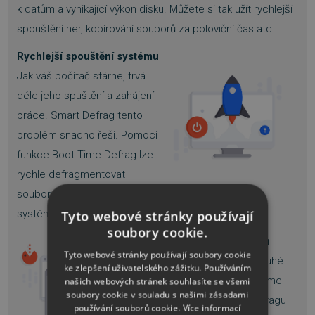
k datům a vynikající výkon disku. Můžete si tak užít rychlejší
spouštění her, kopírování souborů za poloviční čas atd.
Rychlejší spouštění systému
Jak váš počítač stárne, trvá
déle jeho spuštění a zahájení
práce. Smart Defrag tento
problém snadno řeší. Pomocí
funkce Boot Time Defrag lze
rychle defragmentovat
soubory na HDD, které nelze přesunout během běhu
Tyto webové stránky používají
systému, a tím urychlit start počítače.
soubory cookie.
Vylepšený herní výkon
Tyto webové stránky používají soubory cookie
Nikdo nechce zažít dlouhé
ke zlepšení uživatelského zážitku. Používáním
načítání her. Funkce Game
našich webových stránek souhlasíte se všemi
soubory cookie v souladu s našimi zásadami
Optimize ve Smart Defragu
používání souborů cookie.
Více informací