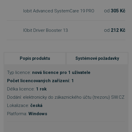
od
305 Kč
Iobit Advanced SystemCare 19 PRO
od
212 Kč
IObit Driver Booster 13
Popis produktu
Systémové požadavky
Typ licence:
nová licence pro 1 uživatele
Počet licencovaných zařízení: 1
Délka licence:
1 rok
Dodání: elektronicky do zákaznického účtu (trezoru) SW.CZ
Lokalizace:
česká
Platforma:
Windows