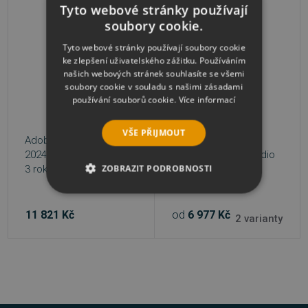
Tyto webové stránky používají
soubory cookie.
Tyto webové stránky používají soubory cookie
ke zlepšení uživatelského zážitku. Používáním
našich webových stránek souhlasíte se všemi
soubory cookie v souladu s našimi zásadami
používání souborů cookie.
Více informací
VŠE PŘIJMOUT
Adobe Acrobat Pro
2024 for Teams MP ML,
Adobe Acrobat Studio
ZOBRAZIT PODROBNOSTI
3 roky
NEZBYTNĚ NUTNÉ SOUBORY
11 821 Kč
od
6 977 Kč
2 varianty
VÝKONOVÉ SOUBORY
SOUBORY CÍLENÍ
FUNKČNÍ SOUBORY