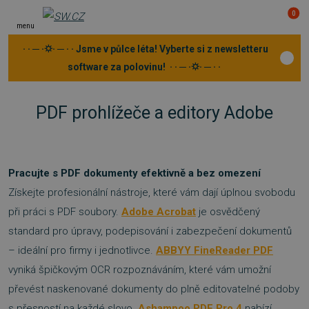
0
menu
· · ─ ·⛭· ─ · · Jsme v půlce léta! Vyberte si z newsletteru
software za polovinu! · · ─ ·⛭· ─ · ·
PDF prohlížeče a editory Adobe
Pracujte s PDF dokumenty efektivně a bez omezení
Získejte profesionální nástroje, které vám dají úplnou svobodu
při práci s PDF soubory.
Adobe Acrobat
je osvědčený
standard pro úpravy, podepisování i zabezpečení dokumentů
– ideální pro firmy i jednotlivce.
ABBYY FineReader PDF
vyniká špičkovým OCR rozpoznáváním, které vám umožní
převést naskenované dokumenty do plně editovatelné podoby
s přesností na každé slovo.
Ashampoo PDF Pro 4
nabízí