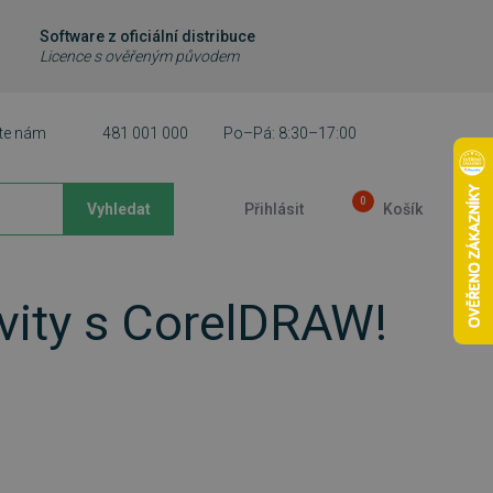
Software z oficiální distribuce
Licence s ověřeným původem
te nám
481 001 000
Po–Pá: 8:30–17:00
0
Vyhledat
Přihlásit
Košík
ivity s CorelDRAW!