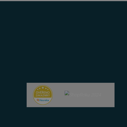
řazené soubory
účtu. Webové stránky nelze
bný soubor cookie
zik.
 lidmi a roboty. To je pro
zprávy o používání jejich
 lidmi a roboty. To je pro
zprávy o používání jejich
položek v nákupním košíku