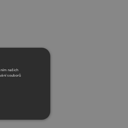
áním našich
vání souborů