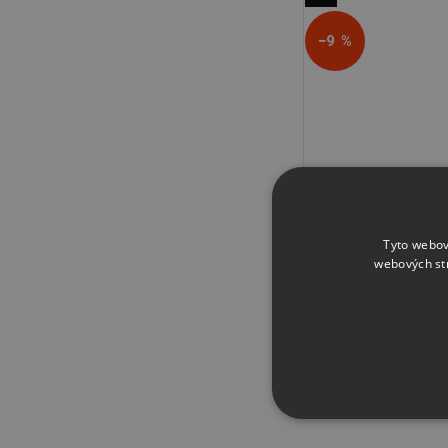
−9 %
CorelDRAW Graphi
předplatné na 1 r
Tyto webov
webových st
8 790 Kč
9 659 K
NEZBYTNĚ NUTN