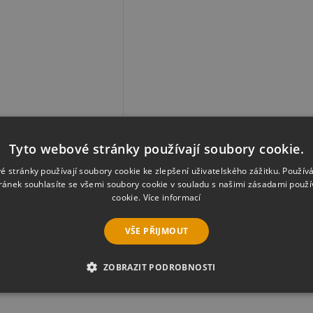
Tyto webové stránky používají soubory cookie.
cs Suite 365,
ok
é stránky používají soubory cookie ke zlepšení uživatelského zážitku. Použív
ránek souhlasíte se všemi soubory cookie v souladu s našimi zásadami použí
cookie.
Více informací
č
VŠE PŘIJMOUT
ZOBRAZIT PODROBNOSTI
É SOUBORY
VÝKONOVÉ SOUBORY
SOUBORY CÍLENÍ