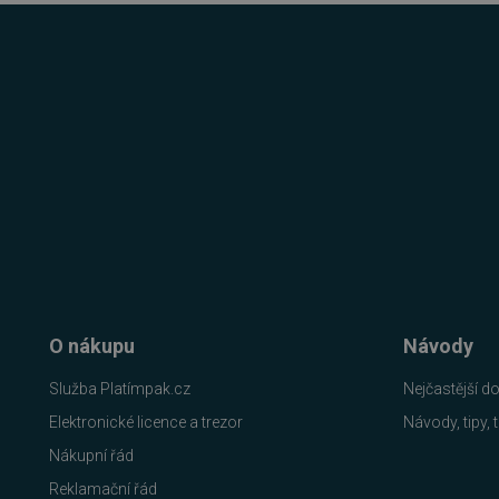
FUNKČNÍ SOUBO
Nezbytně nutn
Nezbytně nutné soubory cook
bez nezbytně nutných soubo
Název
_GRECAPTCHA
__cf_bm
O nákupu
Návody
Služba Platímpak.cz
Nejčastější d
__cf_bm
Elektronické licence a trezor
Návody, tipy, t
basket
Nákupní řád
Reklamační řád