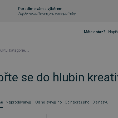
Poradíme vám s výběrem
Najdeme software pro vaše potřeby
Máte dotaz?
Napiš
řte se do hlubin kreat
me
Nejprodávanější
Od nejlevnějšího
Od nejdražšího
Dle názvu