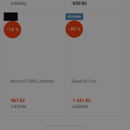
630 Kč
2 900 Kč
NOVINKA
−30 %
−10 %
PHPSESSID
Zavřením
PHP.net
prohlížeče
.www.sw.cz
Alcohol 120% Lifetime
EaseUS Fixo
967 Kč
1 421 Kč
1 074 Kč
2 029 Kč