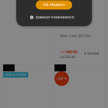
VŠE PŘIJMOUT
ZOBRAZIT PODROBNOSTI
NEZBYTNĚ NUTNÉ SOUBORY
Wise Care 365 PRO
VÝKONOVÉ SOUBORY
SOUBORY CÍLENÍ
od
480 Kč
6 variant
od
761 Kč
FUNKČNÍ SOUBORY
NEZAŘAZENÉ SOUBORY
IHNED KE STAŽENÍ
−30 %
Nezbytně nutné soubory
Výkonové soubory
Soubory cílení