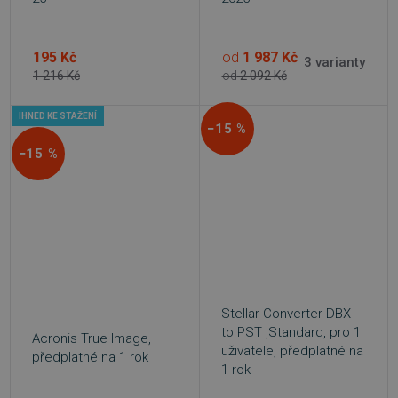
195 Kč
od
1 987 Kč
3 varianty
1 216 Kč
od
2 092 Kč
IHNED KE STAŽENÍ
−15 %
−15 %
Stellar Converter DBX
to PST ,Standard, pro 1
Acronis True Image,
uživatele, předplatné na
předplatné na 1 rok
1 rok