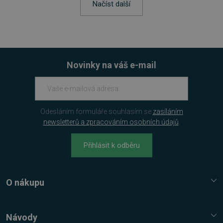
Načíst další
VISITOR_PRIVACY_METADATA
5 měsíců
YouTube
4 týdny
.youtube.com
Novinky na váš e-mail
Odesláním formuláře souhlasím se
zasíláním
newsletterů a zpracováním osobních údajů
.
Přihlásit k odběru
O nákupu
Služba Platímpak.cz
udid
.sw.cz
4 týdny 2
Elektronické licence a trezor
Návody
dny