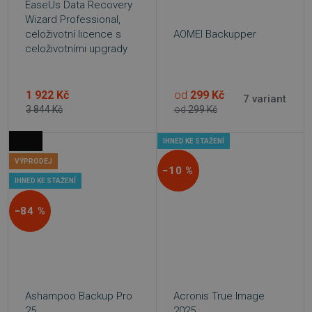
EaseUs Data Recovery
Wizard Professional,
celoživotní licence s
AOMEI Backupper
celoživotními upgrady
1 922 Kč
od
299 Kč
7 variant
3 844 Kč
od
299 Kč
IHNED KE STAŽENÍ
VÝPRODEJ
−10 %
IHNED KE STAŽENÍ
−84 %
Ashampoo Backup Pro
Acronis True Image
25
2025