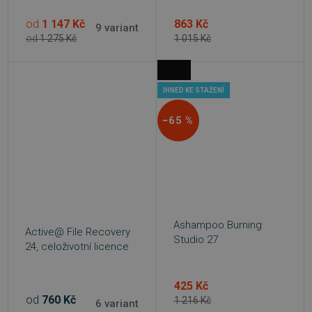
od
1 147 Kč
863 Kč
9 variant
od
1 275 Kč
1 015 Kč
IHNED KE STAŽENÍ
−65 %
Ashampoo Burning
Active@ File Recovery
Studio 27
24, celoživotní licence
425 Kč
od
760 Kč
1 216 Kč
6 variant