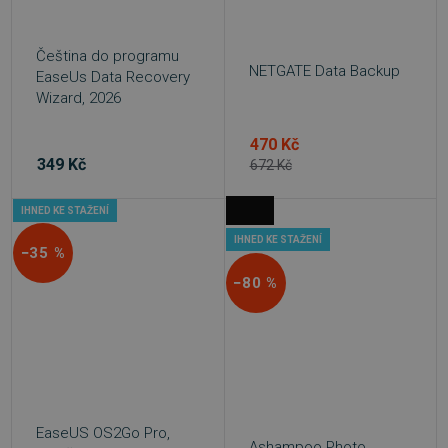
Funkční soubory
Nezařazené soubory
Nezbytně nutné soubory cookie umožňují
Čeština do programu
základní funkce webových stránek, jako je
NETGATE Data Backup
EaseUs Data Recovery
přihlášení uživatele a správa účtu. Webové
stránky nelze bez nezbytně nutných souborů
Wizard, 2026
cookie správně používat.
Provider
/
470 Kč
Název
Vyprší
Doména
349 Kč
672 Kč
_GRECAPTCHA
5 měsíců
Google LLC
3 týdny
www.google.com
IHNED KE STAŽENÍ
IHNED KE STAŽENÍ
−35 %
−80 %
__cf_bm
29 minut
Cloudflare Inc.
54 sekund
.discordapp.net
EaseUS OS2Go Pro,
Ashampoo Photo