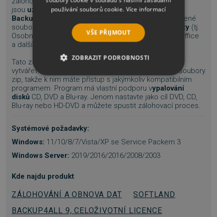
zálohování
úplně úspěšné
, protože některé soubory
používání souborů cookie.
Více informací
jsou
uzamčeny a brání úpravám dat
.
S
Backup4all
můžete zálohovat otevřené nebo uzamčené
soubory, jako jsou
databáze, používané poštovní účty
(tj.
VŠE PŘIJMOUT
Osobní složky aplikace Microsoft Outlook), soubory Office
a další.
ZOBRAZIT PODROBNOSTI
Tato zálohovací aplikace
má podporu ZIP64
(může
vytvářet zálohy i přes 4GB velké), vytváří standardní soubory
NEZBYTNĚ NUTNÉ SOUBORY
zip, takže k nim máte přístup s jakýmkoliv kompatibilním
programem. Program má vlastní podporu v
ypalování
disků
CD, DVD a Blu-ray. Jenom nastavte jako cíl DVD, CD,
VÝKONOVÉ SOUBORY
Blu-ray nebo HD-DVD a můžete spustit zálohovací proces.
SOUBORY CÍLENÍ
Systémové požadavky:
Windows:
11/10/8/7/Vista/XP se Service Packem 3
FUNKČNÍ SOUBORY
Windows Server:
2019/2016/2016/2008/2003
NEZAŘAZENÉ SOUBORY
Kde najdu produkt
ZÁLOHOVÁNÍ A OBNOVA DAT
SOFTLAND
BACKUP4ALL 9, CELOŽIVOTNÍ LICENCE
Nezbytně nutné soubory