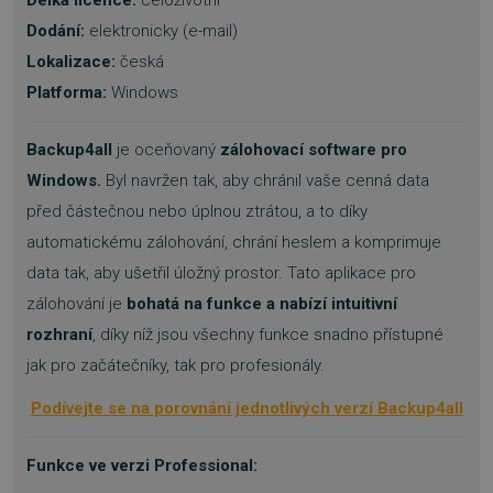
Délka licence:
celoživotní
Dodání:
elektronicky (e-mail)
Lokalizace:
česká
Platforma:
Windows
Backup4all
je oceňovaný
zálohovací software pro
Windows.
Byl navržen tak, aby chránil vaše cenná data
před částečnou nebo úplnou ztrátou, a to díky
automatickému zálohování, chrání heslem a komprimuje
data tak, aby ušetřil úložný prostor. Tato aplikace pro
zálohování je
bohatá na funkce a nabízí intuitivní
rozhraní
, díky níž jsou všechny funkce snadno přístupné
jak pro začátečníky, tak pro profesionály.
Podívejte se na porovnání jednotlivých verzí Backup4all
Funkce ve verzi Professional: