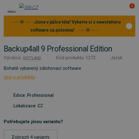
0
menu
· · ─ ·⛭· ─ · · Jsme v půlce léta! Vyberte si z newsletteru
software za polovinu! · · ─ ·⛭· ─ · ·
Backup4all 9 Professional Edition
Výrobce:
Kód produktu: 1272
Jazyk:
SOFTLAND
Bohatě vybavený zálohovací software
více o produktu
Edice: Professional
Lokalizace: CZ
Potřebujete jinou variantu?
Zobrazit 4 varianty