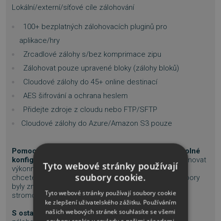
Lokální/externí/síťové cíle zálohování
100+ bezplatných zálohovacích pluginů pro
aplikace/hry
Zrcadlové zálohy s/bez komprimace zipu
Zálohovat pouze upravené bloky (zálohy bloků)
Cloudové zálohy do 45+ online destinací
AES šifrování a ochrana heslem
Přidejte zdroje z cloudu nebo FTP/SFTP
Cloudové zálohy do Azure/Amazon S3 pouze
Pomocí průvodce
můžete
jednoduše
nastavit
libovolné
konfigurace záloh
, které si přejete. Můžete si nadefinovat
Tyto webové stránky používají
výkonné souborové filtry a naplánovat zálohy tak, jak
soubory cookie.
chcete. Po provedení zálohy můžete zjistit, jaké soubory
byly změněny od posledního zálohování pomocí
Tyto webové stránky používají soubory cookie
stromového zobrazení podobného průzkumníkovi.
ke zlepšení uživatelského zážitku. Používáním
našich webových stránek souhlasíte se všemi
S ostatními zálohovacími programy
nemusí být
soubory cookie v souladu s našimi zásadami