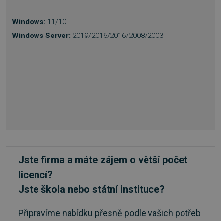
Výkonové soubory
Soubory cílení
Windows:
11/10
Funkční soubory
Nezařazené soubory
Windows Server:
2019/2016/2016/2008/2003
Nezbytně nutné soubory cookie umožňují
základní funkce webových stránek, jako je
přihlášení uživatele a správa účtu. Webové
stránky nelze bez nezbytně nutných souborů
cookie správně používat.
Provider
/
Název
Vyprší
Doména
_GRECAPTCHA
5 měsíců
Google LLC
3 týdny
www.google.com
Jste firma a máte zájem o větší počet
licencí?
Jste škola nebo státní instituce?
__cf_bm
29 minut
Cloudflare Inc.
54 sekund
.discordapp.net
Připravíme nabídku přesně podle vašich potřeb