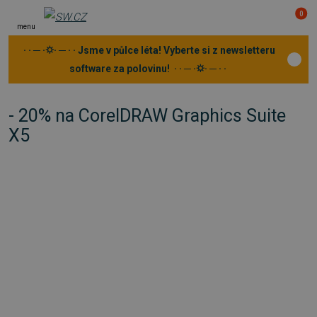
0
menu
· · ─ ·⛭· ─ · · Jsme v půlce léta! Vyberte si z newsletteru
software za polovinu! · · ─ ·⛭· ─ · ·
- 20% na CorelDRAW Graphics Suite
X5