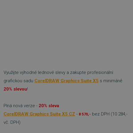
Využijte výhodné lednové slevy a zakupte profesionální
grafickou sadu
CorelDRAW Graphics Suite X5
s minimáně
20% slevou
!
Plná nová verze -
20% sleva
CorelDRAW Graphics Suite X5 CZ
-
bez DPH (10 284,-
8 570,-
vč. DPH)