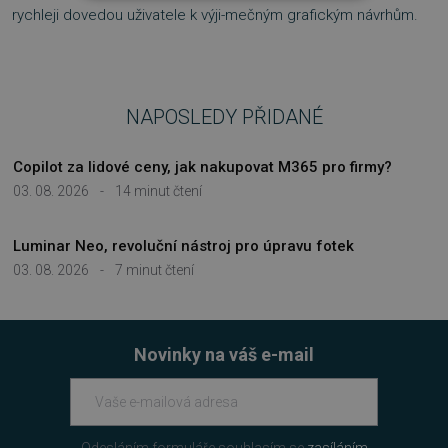
NEZBYTNĚ NUTNÉ SOUBORY
rychleji dovedou uživatele k výji-mečným grafickým návrhům.
VÝKONOVÉ SOUBORY
SOUBORY CÍLENÍ
NAPOSLEDY PŘIDANÉ
FUNKČNÍ SOUBORY
Copilot za lidové ceny, jak nakupovat M365 pro firmy?
03. 08. 2026
-
14 minut čtení
NEZAŘAZENÉ SOUBORY
Luminar Neo, revoluční nástroj pro úpravu fotek
03. 08. 2026
-
7 minut čtení
Nezbytně nutné soubory
Výkonové soubory
Soubory cílení
Funkční soubory
Nezařazené soubory
Novinky na váš e-mail
Nezbytně nutné soubory cookie umožňují
základní funkce webových stránek, jako je
přihlášení uživatele a správa účtu. Webové
stránky nelze bez nezbytně nutných souborů
cookie správně používat.