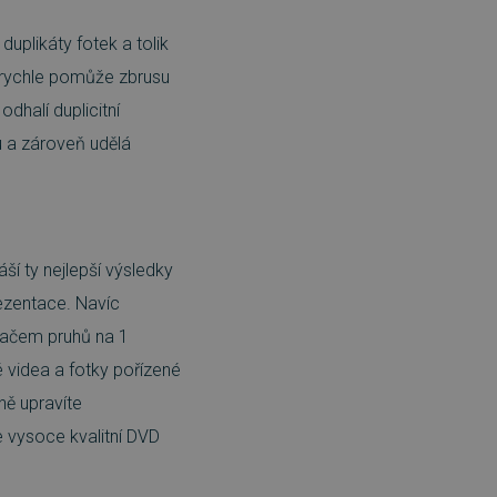
uplikáty fotek a tolik
rychle pomůže zbrusu
dhalí duplicitní
ku a zároveň udělá
ší ty nejlepší výsledky
rezentace. Navíc
vačem pruhů na 1
é videa a fotky pořízené
ně upravíte
e vysoce kvalitní DVD