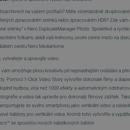
otoarchivech na vašem počítači? Máte vícenásobně zkopírované d
ořených zpracováním snímků nebo zpracováním HDR? Zde vám 
né snímky” v Nero DuplicateManager Photo. Spolehlivě a rychle o
icitními fotkami, uklidí vaši knihovnu, uvolní cenné místo na dis
iálním centru Nero MediaHome
, vytvářejte a upravujte video
 vám umožňuje plnou kreativitu při nejsnadnějším ovládání a přiná
ty. Pomocí 1-Click Video Story vytvoříte dokonalé filmy a diap
doplnit hudbou, více než 1000 efekty a automatickým odstraňo
fotografie a videa tak upravíte pro dokonalý filmový zážitek. Tak
aimportujete ze svého smartphonu jako vertikální video a násled
vé šablony pro vertikální videa. Kromě toho vytvoříte a vypálít
Discs™ se spoustou nových nabídkových šablon