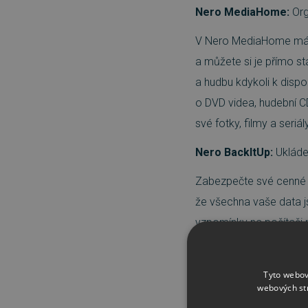
Nero MediaHome:
Org
V Nero MediaHome máte
a můžete si je přímo st
a hudbu kdykoli k disp
o DVD videa, hudební CD
své fotky, filmy a seriá
Nero BackItUp:
Ukládej
Zabezpečte své cenné m
že všechna vaše data 
vzpomínky na počítači n
se následně postará o p
kontinuální ochrana, co
Tyto webov
novinka: Nyní můžete z
webových st
pak můžete vaše data t