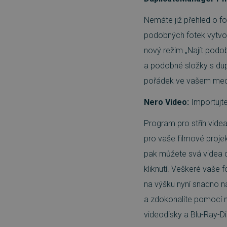
Nemáte již přehled o f
podobných fotek vytv
nový režim „Najít podob
a podobné složky s dupl
pořádek ve vašem med
Nero Video:
Importujte
Program pro střih videa
pro vaše filmové projek
pak můžete svá videa 
kliknutí. Veškeré vaše 
na výšku nyní snadno n
a zdokonalíte pomocí no
videodisky a Blu-Ray-