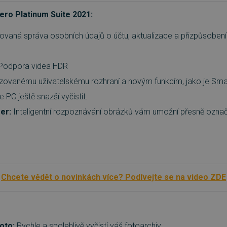
ero Platinum Suite 2021:
zovaná správa osobních údajů o účtu, aktualizace a přizpůsoben
Podpora videa HDR
lizovanému uživatelskému rozhraní a novým funkcím, jako je Sm
e PC ještě snazší vyčistit.
er:
Inteligentní rozpoznávání obrázků vám umožní přesně označit 
Chcete vědět o novinkách více? Podívejte se na video ZDE
oto:
Rychle a spolehlivě vyčistí váš fotoarchiv