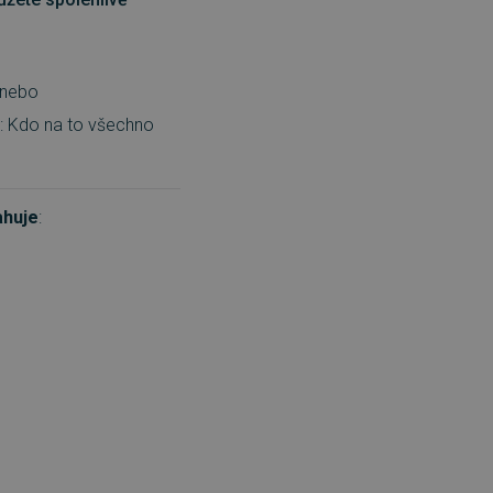
 nebo
zi: Kdo na to všechno
ahuje
: