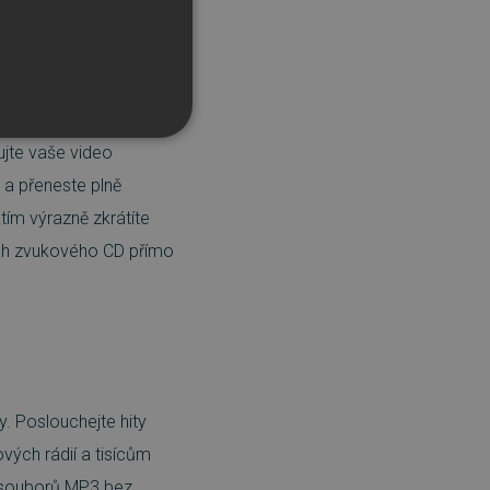
EVC (H.265) a podle
AVCHD* nebo Blu-ray
ujte vaše video
 a přeneste plně
tím výrazně zkrátíte
sah zvukového CD přímo
řazené soubory
účtu. Webové stránky nelze
y. Poslouchejte hity
bný soubor cookie
vých rádií a tisícům
zik.
o souborů MP3 bez
 lidmi a roboty. To je pro