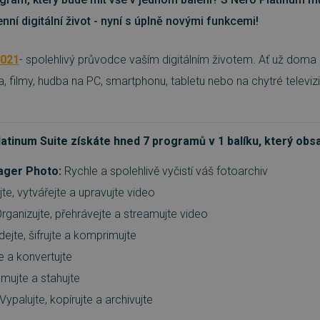
ní digitální život - nyní s úplně novými funkcemi!
2021
- spolehlivý průvodce vaším digitálním životem. Ať už doma
a, filmy, hudba na PC, smartphonu, tabletu nebo na chytré televi
tinum Suite získáte hned 7 programů v 1 balíku, který obs
ager Photo:
Rychle a spolehlivě vyčistí váš fotoarchiv
te, vytvářejte a upravujte video
rganizujte, přehrávejte a streamujte video
ejte, šifrujte a komprimujte
e a konvertujte
mujte a stahujte
Vypalujte, kopírujte a archivujte