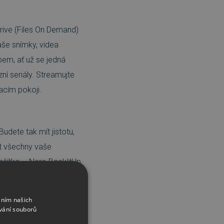
ive (Files On Demand)
aše snímky, videa
em, ať už se jedná
ní seriály. Streamujte
vacím pokoji.
dete tak mít jistotu,
t všechny vaše
tlačítko – Nero BackItUp
h. K dispozici je také
ždé aktualizaci. Úplná
áním našich
neDrive). Přes cloud
vání souborů