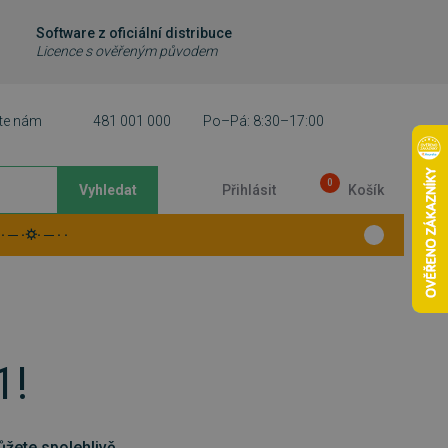
Software z oficiální distribuce
Licence s ověřeným původem
te nám
481 001 000
Po–Pá: 8:30–17:00
0
Vyhledat
Přihlásit
Košík
 ─ ·⛭· ─ · ·
1!
ůžete spolehlivě