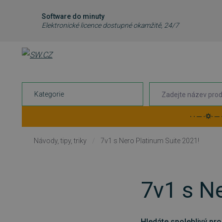
Software do minuty
Elektronické licence dostupné okamžitě, 24/7
Kategorie
· · ─ ·⛭· ─
Návody, tipy, triky
/
7v1 s Nero Platinum Suite 2021!
7v1 s N
Hledáte spolehlivý pr