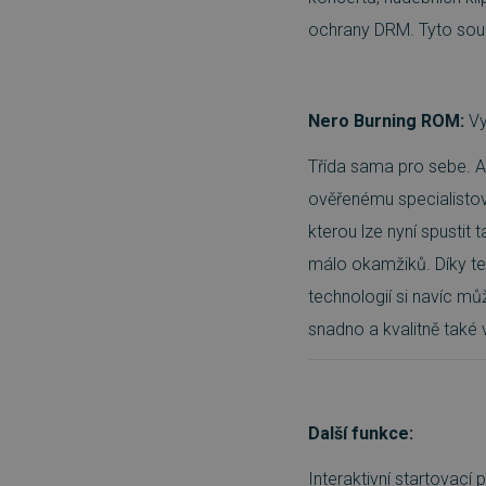
ochrany DRM. Tyto soub
__cf_bm
Nero Burning ROM:
Vy
basket
Třída sama pro sebe. A
PHPSESSID
ověřenému specialistovi
kterou lze nyní spustit 
málo okamžiků. Díky te
__cf_bm
technologií si navíc mů
PHPSESSID
snadno a kvalitně také 
VISITOR_PRIVACY_METAD
Další funkce:
Interaktivní startovací