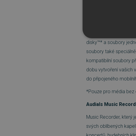
Nero Recode:
Ripujte 
Spojte to, co patří do
potřeby je převádějte 
NEZBYTNĚ NUTN
disky™* a soubory jedn
soubory také speciálně 
FUNKČNÍ SOUBO
kompatibilní soubory p
dobu vytvoření vašich 
do připojeného mobilníh
Nezbytně nutn
*Pouze pro média bez o
Nezbytně nutné soubory cook
bez nezbytně nutných soubo
Audials Music Record
Název
Music Recorder, který j
_GRECAPTCHA
svých oblíbených kapel 
koncertů, hudebních k
__cf_bm