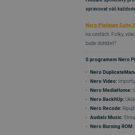
spravovat váš každoden
Nero Platinum Suite 
na cestách. Fotky, vide
bude dohlížet?
S programem Nero Pla
Nero DuplicateMan
Nero Video:
Importuj
Nero MediaHome:
O
Nero BackItUp:
Uklád
Nero Recode:
Ripujt
Audials Music:
Strea
Nero Burning ROM: