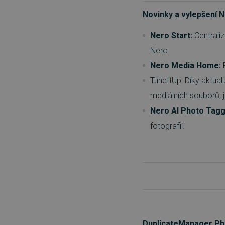
Novinky a vylepšení N
Nero Start:
Centrali
Nero
Nero Media Home:
TuneItUp: Díky aktua
mediálních souborů, j
Nero AI Photo Tagg
fotografií.
DuplicateManager Ph