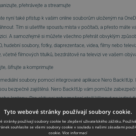
anizujte, přehrávejte a streamujte
 nyní také přístup k vašim online souborům uloženým na OneDr
áhnout. Tím si ušetříte spoustu místa v počítači, a přesto máte v
ozici. A samozřejmě si můžete všechno přehrát obvyklým způsob
, hudební soubory, fotky, diaprezentace, videa, filmy nebo televiz
ly, včetně filmových titulků, bezdrátově na televizi ve vašem obý
te, šifrujte a komprimujte
ediální soubory pomocí integrované aplikace Nero BackItUp. Bu
jsou bezpečně zajištěná. Nero BackItUp vám pomůže zabezpeči
ebo laptopu. Pro aktivaci zabezpečení stačí kliknout na jediné 
ravidelné zálohování všech souborů ve vámi určených intervalec
Tyto webové stránky používají soubory cookie.
ž znamená, že Nero BackItUp chrání nová data nepřetržitě při ka
é stránky používají soubory cookie ke zlepšení uživatelského zážitku. Použív
álohovat také na vaše preferované cloud služby (Google Drive, O
ránek souhlasíte se všemi soubory cookie v souladu s našimi zásadami použí
cookie.
Více informací
aké online obnovit.