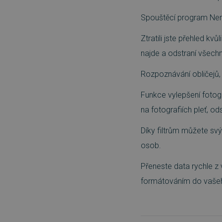
udid
Spouštěcí program Nero
Ztratili jste přehled 
CookieScriptConsent
najde a odstraní všec
Rozpoznávání obličejů, 
Název
Provi
P
Funkce vylepšení fotogra
Název
Název
clientToken
Domé
Pr
D
Název
Do
na fotografiích pleť, od
clientSession
_ga
visits_counter
w
Googl
.sw.cz
mlctr
.sw
__Secure-ROLLOUT_TOKE
Díky filtrům můžete svý
registration-delivery
w
__Secure-YNID
IDE
Go
osob.
.do
_ga_EGZH9Z5H8Q
.sw.cz
_cfuvid
.
Přeneste data rychle z
_gcl_au
Go
.sw
formátováním do vaše
C
registration-
Adfo
w
company
.adfo
sid
.sw
registration-
w
_fbp
Me