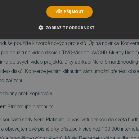
a konvertujte
VŠE PŘIJMOUT
hromady: Importujte veškeré formáty včetně vysoce kvalitního H
ZOBRAZIT PODROBNOSTI
do téměř všech formátů, na které si vzpomenete. Ripujte DVD*, 
É SOUBORY
VÝKONOVÉ SOUBORY
SOUBORY CÍLENÍ
oduše použijte k tvorbě nových projektů. Úplná novinka: Konvert
pro použití na video discích (DVD-Video™, AVCHD, Blu-ray Disc™)
RY
NEZAŘAZENÉ SOUBORY
římo do svých video projektů. Díky aplikaci Nero SmartEncoding 
video disků. Konverze jedním kliknutím vám umožní přenést ob
o zařízení.
é soubory
Výkonové soubory
Soubory cílení
Funkční soubory
Neza
chrany proti kopírování.
ie umožňují základní funkce webových stránek, jako je přihlášení uživatele a správa 
rů cookie správně používat.
er:
Streamujte a stahujte
Provider
/
Vyprší
Popis
Doména
e součástí sady Nero Platinum, je vaší vstupenkou do světa hudb
5 měsíců
Google reCAPTCHA nastaví při spuštění potře
Google LLC
a objevujte nové písně díky přístupu k více než 100 000 interneto
3 týdny
(_GRECAPTCHA) za účelem provedení analýzy ri
www.google.com
lipů a fanouškovských výtvorů. Music Recorder ukládá hudbu d
29 minut
Tento soubor cookie se používá k rozlišení mezi