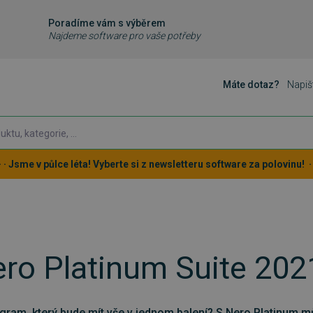
Poradíme vám s výběrem
Najdeme software pro vaše potřeby
Máte dotaz?
Napiš
 · · Jsme v půlce léta! Vyberte si z newsletteru software za polovinu! · ·
ero Platinum Suite 202
ogram, který bude mít vše v jednom balení? S Nero Platinum m