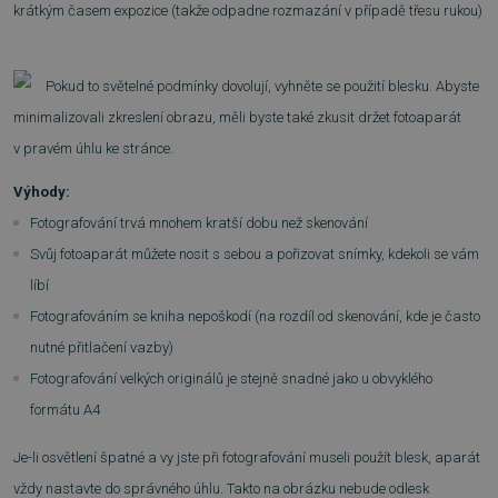
krátkým časem expozice (takže odpadne rozmazání v případě třesu rukou)
Pokud to světelné podmínky dovolují, vyhněte se použití blesku. Abyste
minimalizovali zkreslení obrazu, měli byste také zkusit držet fotoaparát
v pravém úhlu ke stránce.
Výhody:
Fotografování trvá mnohem kratší dobu než skenování
Svůj fotoaparát můžete nosit s sebou a pořizovat snímky, kdekoli se vám
líbí
Fotografováním se kniha nepoškodí (na rozdíl od skenování, kde je často
nutné přitlačení vazby)
Fotografování velkých originálů je stejně snadné jako u obvyklého
formátu A4
Je-li osvětlení špatné a vy jste při fotografování museli použít blesk, aparát
vždy nastavte do správného úhlu. Takto na obrázku nebude odlesk