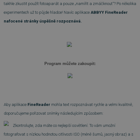
takhle zkustit použít fotoaparát a pouze „namířit a zmáčknout“? Po několika
experimentech už to půjde hladce! Navíc aplikace
ABBYY
FineReader
nafocené stránky úspěšně rozpoznává.
Program můžete zakoupit:
Aby aplikace
FineReader
mohla text rozpoznávat rychle a velmi kvalitně,
doporučujeme pořizovat snímky následujícím způsobem:
Zkontrolujte, zda máte co nejlepší osvětlení. To vám umožní
fotografovat s nízkou hodnotou citlivosti ISO (méně šumů, jasný obraz) a s