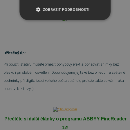
Doporučujeme program vyzkoušet:
ZOBRAZIT PODROBNOSTI
NEZBYTNĚ NUTNÉ SOUBORY
VÝKONOVÉ SOUBORY
SOUBORY CÍLENÍ
Užitečný tip:
FUNKČNÍ SOUBORY
Při použití stativu můžete omezit pohybový efekt a pořizovat snímky bez
blesku i při slabém osvětlení. Doporučujeme jej také bez ohledu na světelné
NEZAŘAZENÉ SOUBORY
podmínky při digitalizaci velkého počtu stránek, protože takto se vám ruka
neunaví tak brzy :)
Nezbytně nutné soubory
Výkonové soubory
Soubory cílení
Přečtěte si další články o programu
ABBYY FineReader
Funkční soubory
Nezařazené soubory
12
!