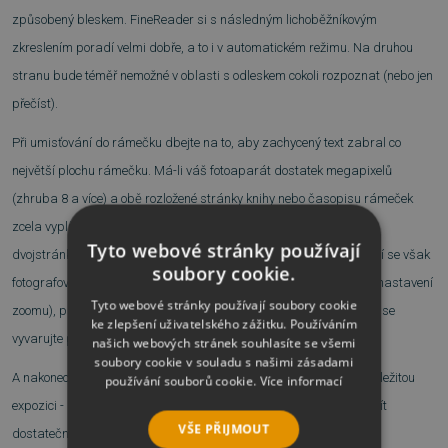
způsobený bleskem. FineReader si s následným lichoběžníkovým
zkreslením poradí velmi dobře, a to i v automatickém režimu. Na druhou
stranu bude téměř nemožné v oblasti s odleskem cokoli rozpoznat (nebo jen
přečíst).
Při umisťování do rámečku dbejte na to, aby zachycený text zabral co
největší plochu rámečku. Má-li váš fotoaparát dostatek megapixelů
(zhruba 8 a více) a obě rozložené stránky knihy nebo časopisu rámeček
zcela vyplňují, můžete fotografovat i tímto způsobem, FineReader
Tyto webové stránky používají
dvojstránky automaticky rozdělí na dvě samostatné stránky. Musí se však
soubory cookie.
fotografovat z maximální možné ohniskové vzdálenosti objektivu (nastavení
Tyto webové stránky používají soubory cookie
zoomu), protože se tím minimalizuje zkreslení. Ze stejného důvodu se
ke zlepšení uživatelského zážitku. Používáním
vyvarujte použití makro režimu.
našich webových stránek souhlasíte se všemi
soubory cookie v souladu s našimi zásadami
A nakonec, stejně jako u všech fotografií, snímky textu musí mít náležitou
používání souborů cookie.
Více informací
expozici - nesmí být přeexponované ani podexponované, a musí mít
VŠE PŘIJMOUT
dostatečný kontrast.