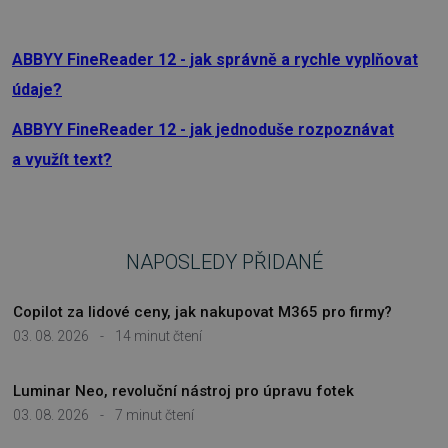
Nezbytně nutné soubory cookie umožňují
základní funkce webových stránek, jako je
přihlášení uživatele a správa účtu. Webové
stránky nelze bez nezbytně nutných souborů
ABBYY FineReader 12 - jak správně a rychle vyplňovat
cookie správně používat.
údaje?
Provider
/
Název
Vyprší
Doména
ABBYY FineReader 12 - jak jednoduše rozpoznávat
_GRECAPTCHA
5 měsíců
Google LLC
3 týdny
a využít text?
www.google.com
NAPOSLEDY PŘIDANÉ
__cf_bm
29 minut
Cloudflare Inc.
Copilot za lidové ceny, jak nakupovat M365 pro firmy?
54 sekund
.discordapp.net
03. 08. 2026
-
14 minut čtení
Luminar Neo, revoluční nástroj pro úpravu fotek
03. 08. 2026
-
7 minut čtení