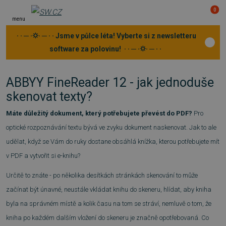
0
menu
· · ─ ·⛭· ─ · · Jsme v půlce léta! Vyberte si z newsletteru
software za polovinu! · · ─ ·⛭· ─ · ·
ABBYY FineReader 12 - jak jednoduše
skenovat texty?
Máte důležitý dokument, který potřebujete převést do PDF?
Pro
optické rozpoznávání textu bývá ve zvyku dokument naskenovat. Jak to ale
udělat, když se Vám do ruky dostane obsáhlá knížka, kterou potřebujete mít
v PDF a vytvořit si e-knihu?
Určitě to znáte - po několika desítkách stránkách skenování to může
začínat být únavné, neustále vkládat knihu do skeneru, hlídat, aby kniha
byla na správném místě a kolik času na tom se stráví, nemluvě o tom, že
kniha po každém dalším vložení do skeneru je značně opotřebovaná. Co