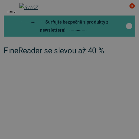
0
menu
· · ─ ·ꕀ· ─ · ·
Surfujte bezpečně s produkty z
newsletteru!
· · ─ ·ꕀ· ─ · ·
FineReader se slevou až 40 %