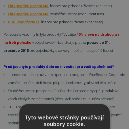
FineReader Corporate
, licence pro jednoho uživatele (per seat)
FineReader Corporate
, souběžné licence (concurrent use)
PDF Transformer
, licence pro jednoho uživatele (per seat)
Potřebujete všechny tři tyto produkty? Využijte
40% slevu na druhou a i
na třetí položku
v objednávce*!
Nabídka je platná
pouze do 31.
prosince 2015
pro objednávky s celkovým počtem alespoň 5 licencí.
Proč jsou tyto produkty dobrou investicí pro vaší společnost?
Licence pro jednoho uživatele (per seat) programu FineReader Corporate
zaměstnancům, kteří často přepisují dokumenty, uleví od této práce.
Souběžné licence programu FineReader Corporate vylepší produktivitu
všech zbylých zaměstnanců (těch, kteří občas musí něco přepsat).
PDF Transformer+ je plnohodnotným řešením pro soubory PDF pro
společnosti, které oceňují použitelnost, efektivitu a inteligentnější použití
Tyto webové stránky používají
soubory cookie.
podnikového rozpočtu.