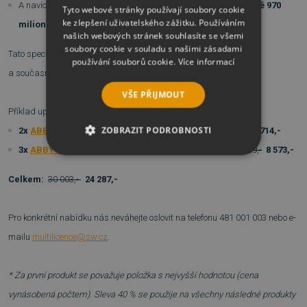
A navíc - t
echnologie
ABBYY ušetří
lidem každoročně
přibližně 970
Tyto webové stránky používají soubory cookie
ke zlepšení uživatelského zážitku. Používáním
milionů hodin
!
našich webových stránek souhlasíte se všemi
soubory cookie v souladu s našimi zásadami
Tato speciální nabídka Vám pomůže dosáhnout všechny tyto cíle
používání souborů cookie.
Více informací
a současně
ušetříte peníze!
VŠE PŘIJMOUT
Příklad uplatnění slevy:
ZOBRAZIT PODROBNOSTI
2x
ABBYY FineReader 12 Corporate, concurrent use
15 714,-
3x
ABBYY FineReader 12 Corporate, per seat
14 289,-
8 573,-
NEZBYTNĚ NUTNÉ SOUBORY
Celkem:
30 003,-
24 287,-
VÝKONOVÉ SOUBORY
Pro konkrétní nabídku nás neváhejte oslovit na telefonu 481 001 003 nebo e-
SOUBORY CÍLENÍ
mailu
multilicence@sw.cz
.
FUNKČNÍ SOUBORY
* Za první produkt se považuje položka s nejvyšší hodnotou (cena
NEZAŘAZENÉ SOUBORY
vynásobená počtem). Sleva 40 % se použije na všechny následné produkty