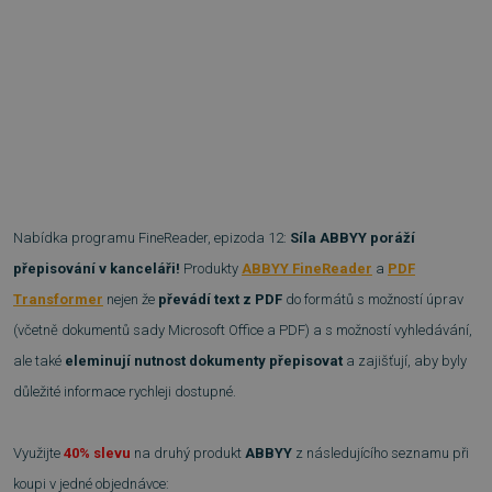
Nabídka programu FineReader, epizoda 12:
Síla ABBYY poráží
přepisování v kanceláři!
Produkty
ABBYY FineReader
a
PDF
Transformer
nejen že
převádí text z PDF
do formátů s možností úprav
(včetně dokumentů sady Microsoft Office a PDF) a s možností vyhledávání,
ale také
eleminují nutnost dokumenty přepisovat
a zajišťují, aby byly
důležité informace rychleji dostupné.
Využijte
40% slevu
na druhý produkt
ABBYY
z následujícího seznamu při
koupi v jedné objednávce: