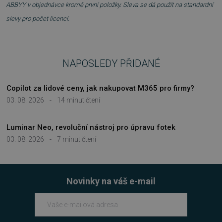
ABBYY v objednávce kromě první položky. Sleva se dá použít na standardní
slevy pro počet licencí.
Nezbytně nutné soubory
Výkonové soubory
Soubory cílení
NAPOSLEDY PŘIDANÉ
Funkční soubory
Nezařazené soubory
Nezbytně nutné soubory cookie umožňují
Copilot za lidové ceny, jak nakupovat M365 pro firmy?
základní funkce webových stránek, jako je
přihlášení uživatele a správa účtu. Webové
03. 08. 2026
-
14 minut čtení
stránky nelze bez nezbytně nutných souborů
cookie správně používat.
Luminar Neo, revoluční nástroj pro úpravu fotek
Provider
/
Název
Vyprší
Doména
03. 08. 2026
-
7 minut čtení
_GRECAPTCHA
5 měsíců
Google LLC
3 týdny
www.google.com
Novinky na váš e-mail