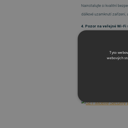
Nainstalujte si kvalitní bez
dálkové uzamknutí zařízení, 
4. Pozor na veřejné Wi-Fi 
Nezabezpečené Wi-Fi sítě moh
minimalizujete a budete mít př
Tyto webov
webových st
5. Buďte ostražití
Při brouzdání po internetu, na
na příchozí e-maily nebo jin
Zdroj: welivesecurity.com
NEZBYTNĚ NUTN
FUNKČNÍ SOUBO