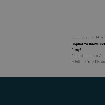
Nezbytně nutn
Nezbytně nutné soubory cook
bez nezbytně nutných soubo
Název
03. 08. 2026
-
14 min
Copilot za lidové c
_GRECAPTCHA
firmy?
__cf_bm
Připravili jsme pro Vá
M365 pro firmy. Kterou 
__cf_bm
basket
PHPSESSID