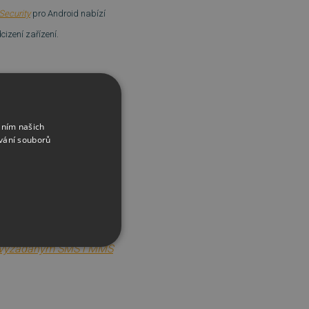
Security
pro Android nabízí
izení zařízení.
k Wi-Fi sítím toto riziko
áním našich
vání souborů
etní. Pozor si dávejte také
oubor v příloze.