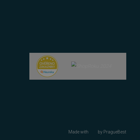
 lidmi a roboty. To je pro
zprávy o používání jejich
azyce PHP. Toto je
ní proměnných relací
ované číslo, jeho použití
 příkladem je udržování
u uživatele a volby
menává údaje o souhlasu
ních údajů a nastavením,
oucích sezeních
 zařízení, která mají
ání a zlepšila uživatelskou
cript.com k zapamatování
níků. Je nutné, aby banner
Popis
Made with
by
PragueBest