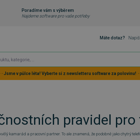
Poradíme vám s výběrem
Najdeme software pro vaše potřeby
Máte dotaz?
Napiš
 · · Jsme v půlce léta! Vyberte si z newsletteru software za polovinu! · ·
nostních pravidel pro 
kvělý kamarád a pracovní partner. To ale znamená, že podobně jako chytrý telefo