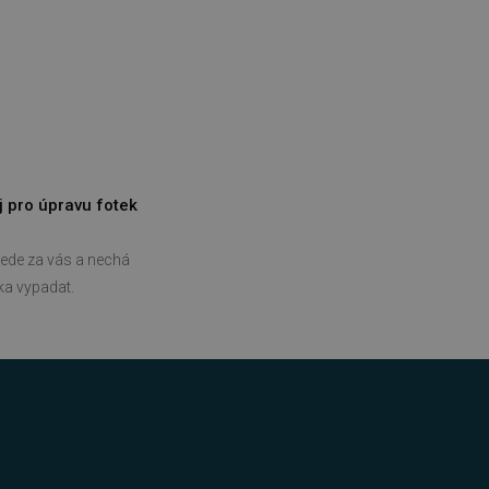
řazené soubory
účtu. Webové stránky nelze
j pro úpravu fotek
bný soubor cookie
zik.
 lidmi a roboty. To je pro
ede za vás a nechá
zprávy o používání jejich
tka vypadat.
 lidmi a roboty. To je pro
zprávy o používání jejich
položek v nákupním košíku
azyce PHP. Toto je
ní proměnných relací
ované číslo, jeho použití
 příkladem je udržování