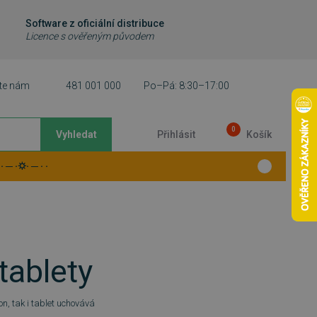
Software z oficiální distribuce
Licence s ověřeným původem
te nám
481 001 000
Po–Pá: 8:30–17:00
0
Vyhledat
Přihlásit
Košík
 ─ ·⛭· ─ · ·
tablety
n, tak i tablet uchovává