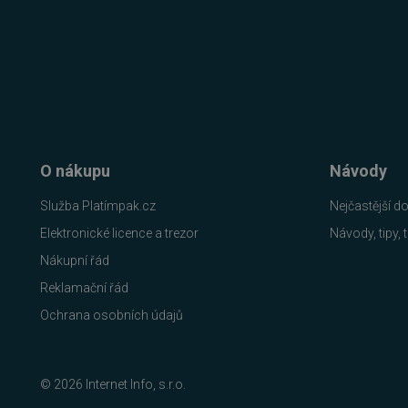
__cf_bm
PHPSESSID
VISITOR_PRIVACY_METAD
O nákupu
Návody
Služba Platímpak.cz
Nejčastější d
udid
Elektronické licence a trezor
Návody, tipy, t
Nákupní řád
CookieScriptConsent
Reklamační řád
Ochrana osobních údajů
Název
Provi
P
Název
Název
© 2026 Internet Info, s.r.o.
clientToken
Domé
Pr
D
Název
Do