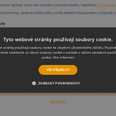
pečnostní aplikaci, která vám pomůže s ochranou tabletu. Například
ESET Mobile 
anti-phishing, sledování polohy nebo snímky předním fotoaparátem v případě odc
sítě
ou představovat bezpečnostní riziko. Vypnutím funkce automatického připojování 
Tyto webové stránky používají soubory cookie.
ehled nad tím, ke které síti se připojíte.
é stránky používají soubory cookie ke zlepšení uživatelského zážitku. Použív
ránek souhlasíte se všemi soubory cookie v souladu s našimi zásadami použí
cookie.
Více informací
 sociálních sítích nebo při přihlašování do internetového bankovnictví buďte obezř
VŠE PŘIJMOUT
é zprávy, obzvláště pokud jsou od neznámého odesílatele a obsahují odkaz nebo s
ZOBRAZIT PODROBNOSTI
É SOUBORY
VÝKONOVÉ SOUBORY
SOUBORY CÍLENÍ
RY
NEZAŘAZENÉ SOUBORY