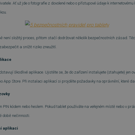
atele. Ať už jde o fotografie z dovolené nebo o přístupové údaje k internetovému
ukou.
 není složitý proces, přitom stačí dodržovat několik bezpečnostních zásad. Těc
bezpečit a snížit riziko zneužití.
plikace
stavují škodlivé aplikace. Ujistěte se, že do zařízení instalujete (stahujete) jen o
o App Store. Při instalaci aplikací si projděte požadavky na oprávnění, které d
zovky
 PIN kódem nebo heslem. Pokud tablet používáte na veřejném místě nebo v práci, 
é době nečinnosti.
í aplikaci