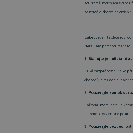
soukromé informace svého uživ
se neměla dostat do cizích r
Zabezpečení tabletů rozhodně
které Vám pomohou zařízení za
1. Stahujte jen oficiální a
Velké bezpečnostní riziko před
obchodů jako Google Play neb
2. Používejte zámek obra
Zařízení uzamkněte unikátním
automaticky zamkne po určit
3. Používejte bezpečnostn