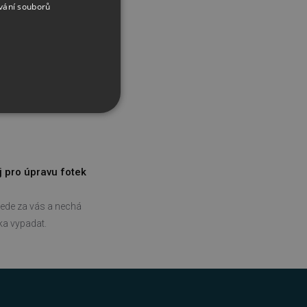
vání souborů
j pro úpravu fotek
ede za vás a nechá
řazené soubory
tka vypadat.
účtu. Webové stránky nelze
bný soubor cookie