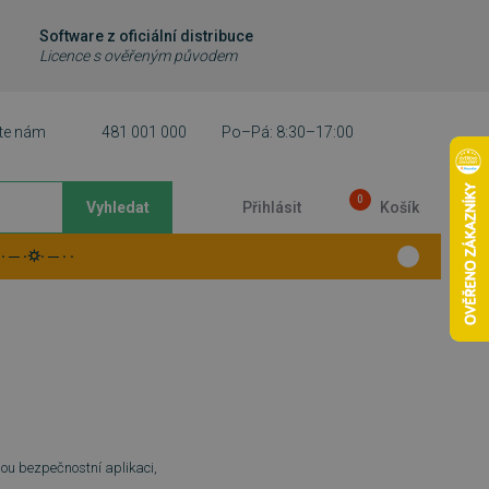
Software z oficiální distribuce
Licence s ověřeným původem
te nám
481 001 000
Po–Pá: 8:30–17:00
0
Vyhledat
Přihlásit
Košík
 ─ ·⛭· ─ · ·
nou bezpečnostní aplikaci,