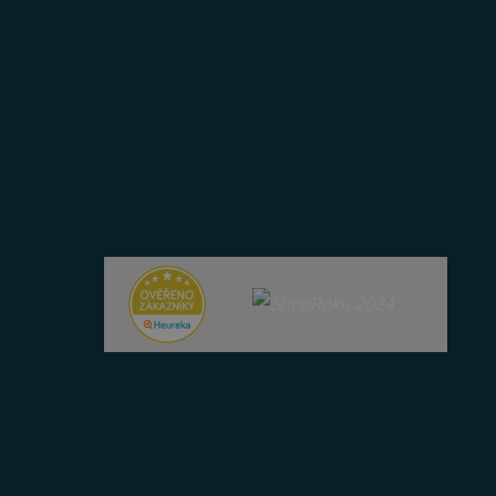
zik.
 lidmi a roboty. To je pro
zprávy o používání jejich
 lidmi a roboty. To je pro
zprávy o používání jejich
položek v nákupním košíku
azyce PHP. Toto je
ní proměnných relací
ované číslo, jeho použití
 příkladem je udržování
 lidmi a roboty. To je pro
zprávy o používání jejich
azyce PHP. Toto je
ní proměnných relací
ované číslo, jeho použití
 příkladem je udržování
u uživatele a volby
menává údaje o souhlasu