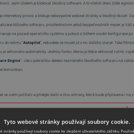
tivirů. Jejím účelem je blokovat škodlivý software. A to včetně dnes stále agre
e internetový provoz a blokuje nebezpečné webové stránky a škodlivý obsah. Da
alizace klíčového softwaru, prostřednictvím jehož bezpečnostních mezer je Váš 
racuje na pozadí operačního systému a pokud si během úvodní konfigurace p
ru do režimu "
Autopilot
", nebudete se muset již o nic dalšího starat. Také filtro
 je aktivováno automaticky. Jedinou funkci, kterou je třeba aktivovat ručně, naj
are Engine
". Jde o pokročilou detekci neznámého škodlivého softwaru na zákl
ové komunikaci.
 ve svém počítači a přidejte další vrstvu ochrany, která bude připtavena i na
Tyto webové stránky používají soubory cookie.
é stránky používají soubory cookie ke zlepšení uživatelského zážitku. Použív