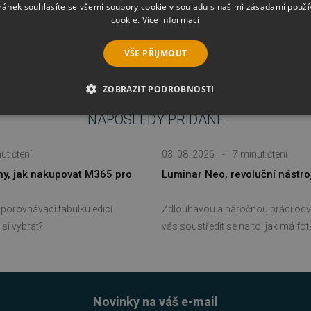
ránek souhlasíte se všemi soubory cookie v souladu s našimi zásadami použí
cookie.
Více informací
VŠE PŘIJMOUT
ZOBRAZIT PODROBNOSTI
NAPOSLEDY PŘIDANÉ
É SOUBORY
VÝKONOVÉ SOUBORY
SOUBORY CÍLENÍ
RY
NEZAŘAZENÉ SOUBORY
ut čtení
03. 08. 2026
-
7 minut čtení
eny, jak nakupovat M365 pro
Luminar Neo, revoluční nástro
s porovnávací tabulku edicí
Zdlouhavou a náročnou práci odv
é soubory
Výkonové soubory
Soubory cílení
Funkční soubory
Neza
si vybrat?
vás soustředit se na to, jak má fo
ie umožňují základní funkce webových stránek, jako je přihlášení uživatele a správa 
rů cookie správně používat.
Provider
/
Vyprší
Popis
Doména
Novinky na váš e-mail
5 měsíců
Google reCAPTCHA nastaví při spuštění potře
Google LLC