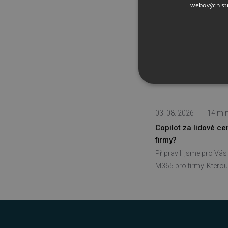
webových st
NEZBYTNĚ NUTN
FUNKČNÍ SOUBO
03. 08. 2026
-
14 min
Copilot za lidové c
firmy?
Připravili jsme pro Vá
Nezbytně nutn
M365 pro firmy. Kterou 
Nezbytně nutné soubory cook
bez nezbytně nutných soubo
Název
_GRECAPTCHA