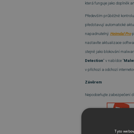
která funguje jako doplněk an
Především průběžně kontroluj
představují automatické aktu
napadnutelný.
Heimdal Pro
p
nastavíte aktualizace softwa
stejně jako blokování malwaru
Detection
" v nabídce "
Malw
v příchozí a odchozí internet
Závěrem
Nepodceňujte zabezpečení dat
Tyto webov