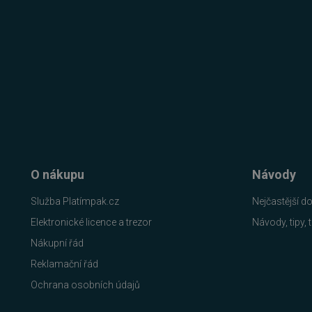
__cf_bm
__cf_bm
basket
PHPSESSID
O nákupu
Návody
__cf_bm
Služba Platímpak.cz
Nejčastější d
Elektronické licence a trezor
Návody, tipy, t
PHPSESSID
Nákupní řád
Reklamační řád
Ochrana osobních údajů
VISITOR_PRIVACY_METAD