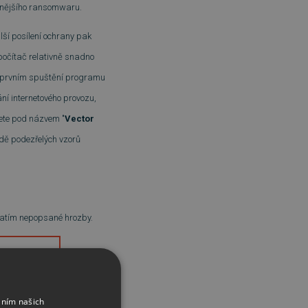
sivnějšího ransomwaru.
lší posílení ochrany pak
počítač relativně snadno
o prvním spuštění programu
vání internetového provozu,
dete pod názvem "
Vector
adě podezřelých vzorů
 zatím nepopsané hrozby.
áním našich