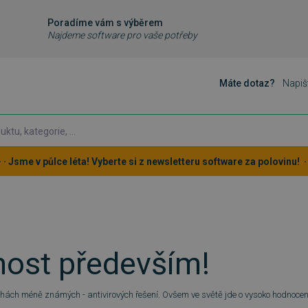
Poradíme vám s výběrem
Najdeme software pro vaše potřeby
Máte dotaz?
Napiš
 · · Jsme v půlce léta! Vyberte si z newsletteru software za polovinu! · ·
ost především!
echách méně známých - antivirových řešení. Ovšem ve světě jde o vysoko hodnoce