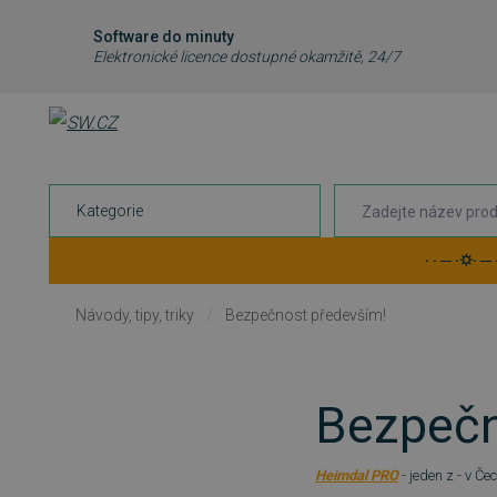
Software do minuty
Elektronické licence dostupné okamžitě, 24/7
Kategorie
· · ─ ·⛭· ─
Návody, tipy, triky
/
Bezpečnost především!
Bezpečn
Heimdal PRO
- jeden z - v Č