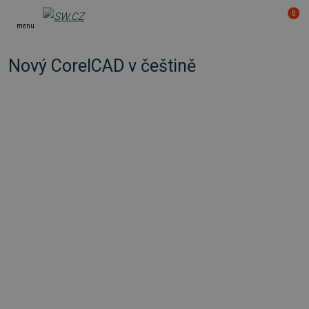
0
menu
Nový CorelCAD v češtině