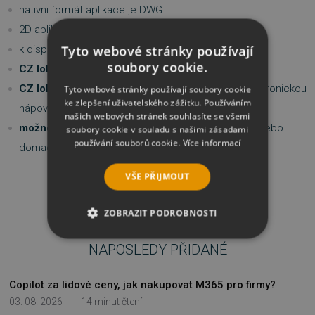
nativni formát aplikace je DWG
2D aplikace s možností prace i ve 3D
Tyto webové stránky používají
k dispozici v hybridni podobě Windows/Mac OS
soubory cookie.
CZ lokalizace
pro obě platformy Windows/Mac OS
CZ lokalizace
zahrnuje uživatelské prostředí a elektronickou
Tyto webové stránky používají soubory cookie
ke zlepšení uživatelského zážitku. Používáním
nápovědu
našich webových stránek souhlasíte se všemi
možnost druhé bezplatné instalace
na prenosný nebo
soubory cookie v souladu s našimi zásadami
používání souborů cookie.
Více informací
domací počítač; lze kombinovat i v rámci platforem
VŠE PŘIJMOUT
ZOBRAZIT PODROBNOSTI
NEZBYTNĚ NUTNÉ SOUBORY
NAPOSLEDY PŘIDANÉ
VÝKONOVÉ SOUBORY
Copilot za lidové ceny, jak nakupovat M365 pro firmy?
03. 08. 2026
-
14 minut čtení
SOUBORY CÍLENÍ