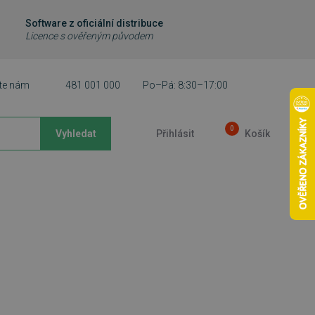
Software z oficiální distribuce
Licence s ověřeným původem
te nám
481 001 000
Po–Pá: 8:30–17:00
0
Vyhledat
Přihlásit
Košík