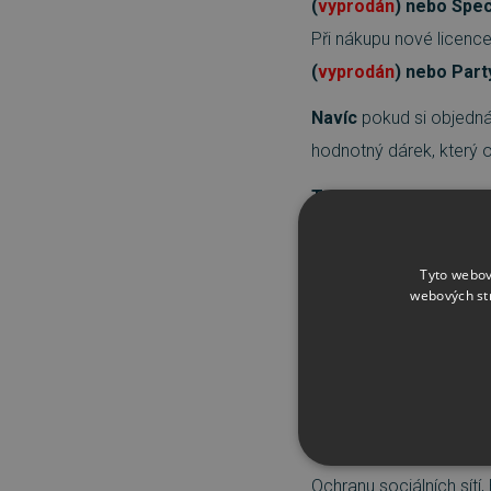
(
vyprodán
) nebo Spec
Při nákupu nové licenc
(
vyprodán
) nebo Part
Navíc
pokud si objedná
hodnotný dárek, který oc
Tak neváhejte a nenec
ESET NOD32 Antivirus 7
Tyto webov
Rychlá a efektivní ochr
webových st
režim, Ochranu sociální
Současně s novou licen
ESET Smart Security 7
Komplexní ochrana pro V
Personální Firewall, 
NEZBYTNĚ NUTN
Ochranu sociálních sítí