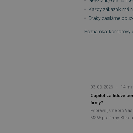
Nevztahuje se na lice
PHPSESSID
Každý zákazník má n
Draky zasíláme pouz
__cf_bm
Poznámka: komorový dra
PHPSESSID
VISITOR_PRIVACY_METAD
03. 08. 2026
-
14 min
udid
Copilot za lidové c
firmy?
Připravili jsme pro Vá
CookieScriptConsent
M365 pro firmy. Kterou 