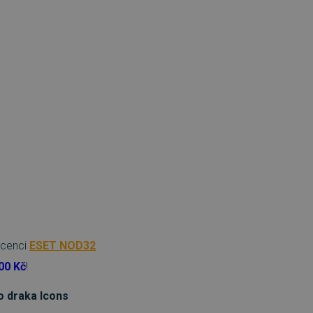
icenci
ESET NOD32
00 Kč
!
 draka Icons