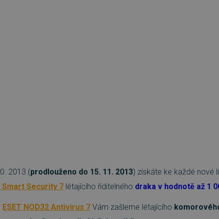
0. 2013 (
prodlouženo do 15. 11. 2013
) získáte ke každé nové l
 Smart Security 7
létajícího řiditelného
draka v hodnotě až 1 0
e
ESET NOD32 Antivirus 7
Vám zašleme létajícího
komorového