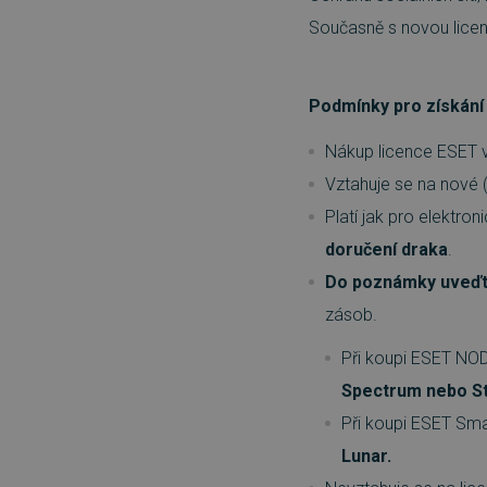
Současně s novou licen
FUNKČNÍ SOUBO
Podmínky pro získání 
Nezbytně nutn
Nákup licence ESET v
Nezbytně nutné soubory cook
Vztahuje se na nové 
bez nezbytně nutných soubo
Platí jak pro elektron
Název
doručení draka
.
_GRECAPTCHA
Do poznámky uveďt
zásob.
__cf_bm
Při koupi ESET NOD
__cf_bm
Spectrum nebo St
Při koupi ESET Sma
basket
Lunar.