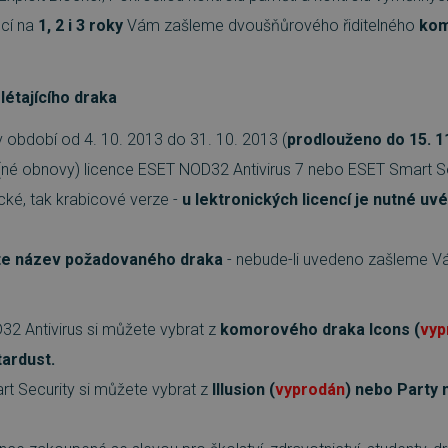
cí na
1, 2 i 3 roky
Vám zašleme dvoušňůrového řiditelného
kom
RY
NEZAŘAZENÉ SOUBORY
létajícího draka
é soubory
Výkonové soubory
Soubory cílení
Funkční soubory
Neza
 období od 4. 10. 2013 do 31. 10. 2013 (
prodlouženo do 15. 1
ie umožňují základní funkce webových stránek, jako je přihlášení uživatele a správa 
(né obnovy) licence ESET NOD32 Antivirus 7 nebo ESET Smart Se
rů cookie správně používat.
ické, tak krabicové verze -
u lektronických licencí je nutné uv
Provider
/
Vyprší
Popis
Doména
5 měsíců
Google reCAPTCHA nastaví při spuštění potře
Google LLC
e název požadovaného draka
- nebude-li uvedeno zašleme V
3 týdny
(_GRECAPTCHA) za účelem provedení analýzy ri
www.google.com
29 minut
Tento soubor cookie se používá k rozlišení mezi
Cloudflare Inc.
54 sekund
web přínosné, aby bylo možné podávat platné 
.discordapp.net
webových stránek.
32 Antivirus si můžete vybrat z
komorového draka Icons (
vyp
29 minut
Tento soubor cookie se používá k rozlišení mezi
Cloudflare Inc.
ardust.
55 sekund
web přínosné, aby bylo možné podávat platné 
.heureka.cz
webových stránek.
rt Security si můžete vybrat z
Illusion (
vyprodán
) nebo Party
.www.sw.cz
2 týdny 6
Tento soubor cookie se používá ke sledování 
dní
uživatele, aby se usnadnil proces checkoutu.