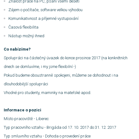
Znalost práce na PC, psaní všemi deseti
Zájem o počítače, software velkou výhodou
Komunikativnost a příjemné vystupování
Časová flexibilita
Nástup možný ihned
Co nabízíme?
Spolupráci na částečný úvazek do konce prosince 2017 (na konkrétních
dnech se domluvíme, i my jsme flexibilní:-)
Pokud budeme oboustranně spokojeni, můžeme se dohodnout i na
dlouhodobější spolupráci
Vhodné pro studenty, maminky na mateřské apod.
Informace o pozici
Místo pracoviště -
Liberec
Typ pracovního vztahu -
Brigáda od 17. 10. 2017 do 31. 12. 2017
Typ smluvního vztahu -
Dohoda o provedení práce