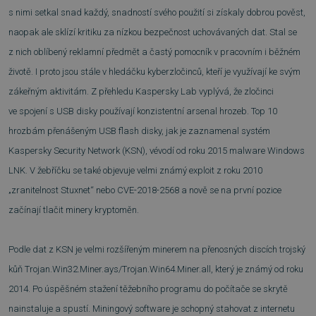
s nimi setkal snad každý, snadností svého použití si získaly dobrou pověst,
naopak ale sklízí kritiku za nízkou bezpečnost uchovávaných dat. Stal se
z nich oblíbený reklamní předmět a častý pomocník v pracovním i běžném
životě. I proto jsou stále v hledáčku kyberzločinců, kteří je využívají ke svým
zákeřným aktivitám. Z přehledu Kaspersky Lab vyplývá, že zločinci
ve spojení s USB disky používají konzistentní arsenal hrozeb. Top 10
hrozbám přenášeným USB flash disky, jak je zaznamenal systém
Kaspersky Security Network (KSN), vévodí od roku 2015 malware Windows
LNK. V žebříčku se také objevuje velmi známý exploit z roku 2010
„zranitelnost Stuxnet“ nebo CVE-2018-2568 a nově se na první pozice
začínají tlačit minery kryptoměn.
Podle dat z KSN je velmi rozšířeným minerem na přenosných discích trojský
kůň Trojan.Win32.Miner.ays/Trojan.Win64.Miner.all, který je známý od roku
2014. Po úspěšném stažení těžebního programu do počítače se skrytě
nainstaluje a spustí. Miningový software je schopný stahovat z internetu