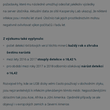
požadavky, které mu následně umožňují odesílat jakékoliv výsledky
na server útočníka. Aktuální data ze sítě Kaspersky Lab ukazují, že některé
infekce jsou i mnoho let staré. Útočníci tak jejich prostřednictvím mohou
negativně ovlivňovat výkon počítačů i řadu let.
Z výzkumu také vyplynulo:
počet detekcí 64 bitových verzí těchto minerů
každý rok o zhruba
šestinu narůstá
mezi lety 2016 a 2017
stouply detekce o 18,42 %
pro období mezi roky 2017 a 2018 odborníci očekávají
nárůst detekcí
o 16,42
Rozvojové trhy, kde se USB disky velmi často používají v obchodním styku,
jsou nejzranitelnější k infekcím přenášeným těmito médii. Nejpostiženějšími
oblastmi tak jsou Asie, Afrika a Jižní Amerika. Ojedinělé případy se ale
objevují i v evropských zemích a Severní Americe.