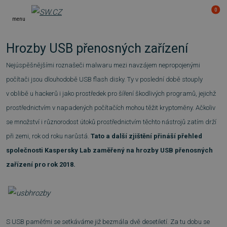
0
menu
Hrozby USB přenosných zařízení
Nejúspěšnějšími roznašeči malwaru mezi navzájem nepropojenými
počítači jsou dlouhodobě USB flash disky. Ty v poslední době stouply
v oblibě u hackerů i jako prostředek pro šíření škodlivých programů, jejichž
prostřednictvím v napadených počítačích mohou těžit kryptoměny. Ačkoliv
se množství i různorodost útoků prostřednictvím těchto nástrojů zatím drží
při zemi, rok od roku narůstá.
Tato a další zjištění přináší přehled
společnosti Kaspersky Lab zaměřený na hrozby USB přenosných
zařízení pro rok 2018.
S USB paměťmi se setkáváme již bezmála dvě desetiletí. Za tu dobu se