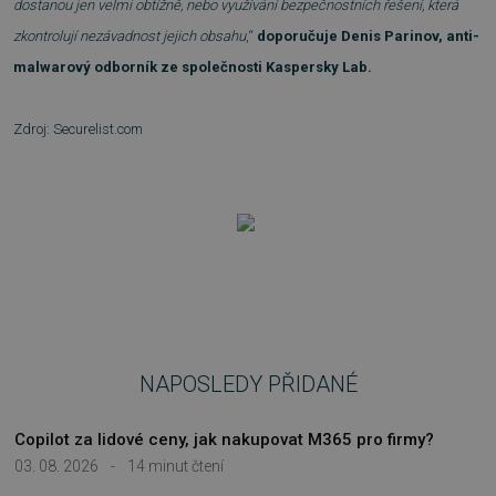
dostanou jen velmi obtížně, nebo využívání bezpečnostních řešení, která
zkontrolují nezávadnost jejich obsahu
,“
doporučuje Denis Parinov, anti-
FUNKČNÍ SOUBORY
malwarový odborník ze společnosti Kaspersky Lab.
NEZAŘAZENÉ SOUBORY
Zdroj: Securelist.com
Nezbytně nutné soubory
Výkonové soubory
Soubory cílení
Funkční soubory
Nezařazené soubory
Nezbytně nutné soubory cookie umožňují
základní funkce webových stránek, jako je
přihlášení uživatele a správa účtu. Webové
stránky nelze bez nezbytně nutných souborů
cookie správně používat.
NAPOSLEDY PŘIDANÉ
Provider
/
Název
Vyprší
Doména
Copilot za lidové ceny, jak nakupovat M365 pro firmy?
_GRECAPTCHA
5 měsíců
Google LLC
03. 08. 2026
-
14 minut čtení
3 týdny
www.google.com