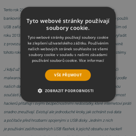
Tento rok 21. srpna odborníci Kaspersky Lab informovali o novém
bankovním malwaru Dark Tequila, k jehož šíření kyberzločinci také použili
Tyto webové stránky používají
soubory cookie.
USB zařízení. Tato hrozba útočila na uživatele v Mexiku přinejmenším od
roku 2013. Malé USB disky podle jiného alarmující zjištění dokáží vyřadit
Tyto webové stránky používají soubory cookie
ke zlepšení uživatelského zážitku. Používáním
z provozu celé výrobní linky v průmyslových podnicích. V první polovině
našich webových stránek souhlasíte se všemi
tohoto roku totiž přispěly k šíření 8 % útoků na průmyslové řídicí systémy.
soubory cookie v souladu s našimi zásadami
používání souborů cookie.
Více informací
„
I když už v současnosti nejsou USB disky tak efektivními přenašeči
VŠE PŘIJMOUT
malwarových infekcí jako tomu bývalo ještě před pár lety, zůstávají podle
našich dat i nadále významným hráčem. Nejen, že jsou stále běžnou
ZOBRAZIT PODROBNOSTI
součástí pracovních aktivit mnoha společností a institucí, ale pozornost
hackerů přitahují i svými bezpečnostními nedostatky, které internetoví piráti
NEZBYTNĚ NUTNÉ SOUBORY
snadno zneužívají. Existují ale jednoduché kroky, jak ochránit svá data
VÝKONOVÉ SOUBORY
a počítače před hrozbami spojenými s USB disky. Jedním z nich
je používání zašifrovatelných USB flashek, k jejichž obsahu se hackeři
SOUBORY CÍLENÍ