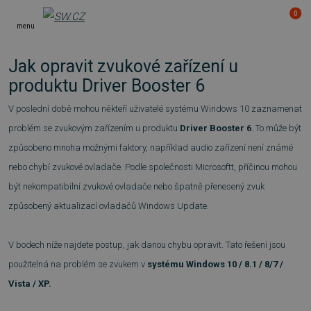
0
menu
Jak opravit zvukové zařízení u
produktu Driver Booster 6
V poslední době mohou někteří uživatelé systému Windows 10 zaznamenat
problém se zvukovým zařízením u produktu
Driver Booster 6
. To může být
způsobeno mnoha možnými faktory, například audio zařízení není známé
nebo chybí zvukové ovladače. Podle společnosti Microsoftt, příčinou mohou
být nekompatibilní zvukové ovladače nebo špatně přenesený zvuk
způsobený aktualizací ovladačů Windows Update.
V bodech níže najdete postup, jak danou chybu opravit. Tato ř
ešení jsou
použitelná na problém se zvukem v
systému Windows 10 / 8.1 / 8/7 /
Vista / XP.