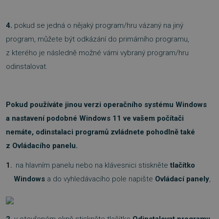
4.
pokud se jedná o nějaký program/hru vázaný na jiný
program, můžete být odkázání do primárního programu,
z kterého je následně možné vámi vybraný program/hru
odinstalovat.
Pokud používáte jinou verzi operačního systému Windows
a nastavení podobné Windows 11 ve vašem počítači
nemáte, odinstalaci programů zvládnete pohodlně také
z Ovládacího panelu.
na hlavním panelu nebo na klávesnici stiskněte
tlačítko
Windows
a do vyhledávacího pole napište
Ovládací panely
,
2.
v otevřeném okně stiskněte tlačítko
Odinstalovat programy