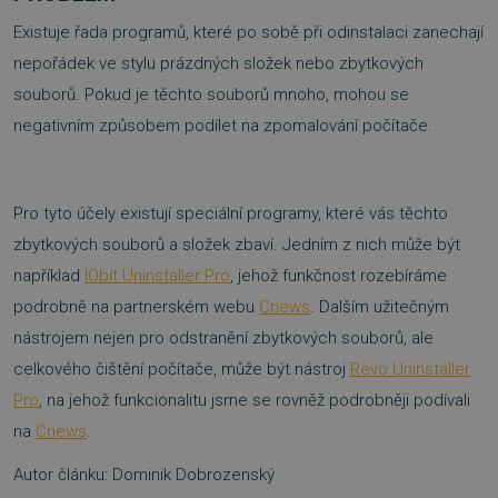
Existuje řada programů, které po sobě při odinstalaci zanechají
Nezbytně nutné soubory
Výkonové soubory
nepořádek ve stylu prázdných složek nebo zbytkových
Soubory cílení
Funkční soubory
souborů. Pokud je těchto souborů mnoho, mohou se
Nezařazené soubory
negativním způsobem podílet na zpomalování počítače.
Nezbytně nutné soubory cookie umožňují základní
funkce webových stránek, jako je přihlášení uživatele a
správa účtu. Webové stránky nelze bez nezbytně
nutných souborů cookie správně používat.
Pro tyto účely existují speciální programy, které vás těchto
Provider
/
zbytkových souborů a složek zbaví. Jedním z nich může být
Název
Vyprší
Doména
například
IObit Uninstaller Pro
, jehož funkčnost rozebíráme
_GRECAPTCHA
5 měsíců
Google LLC
3 týdny
www.google.com
podrobně na partnerském webu
Cnews
. Dalším užitečným
nástrojem nejen pro odstranění zbytkových souborů, ale
celkového čištění počítače, může být nástroj
Revo Uninstaller
Pro
, na jehož funkcionalitu jsme se rovněž podrobněji podívali
na
Cnews
.
__cf_bm
29 minut
Cloudflare Inc.
Autor článku: Dominik Dobrozenský
54 sekund
.discordapp.net