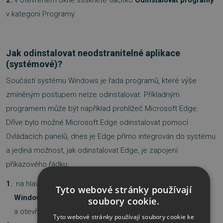
v kategorii Programy.
Jak odinstalovat neodstranitelné aplikace
(systémové)?
Součástí systému Windows je řada programů, které výše
zmíněným postupem nelze odinstalovat. Příkladným
programem může být například prohlížeč Microsoft Edge.
Dříve bylo možné Microsoft Edge odinstalovat pomocí
Ovládacích panelů, dnes je Edge přímo integrován do systému
a jediná možnost, jak odinstalovat Edge, je zapojení
příkazového řádku:
na hlavním panelu nebo na klávesnici stiskněte
tlačítko
Tyto webové stránky používají
Windows
, do vyhledávacího pole napište
Příkazový řádek
soubory cookie.
a otevřete jej (ideálně jako správce),
Tyto webové stránky používají soubory cookie ke