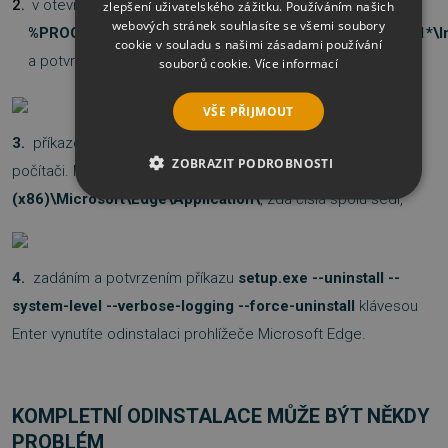
v otevřeném okně zadejte příkaz
cd
zlepšení uživatelského zážitku. Používáním našich
webových stránek souhlasíte se všemi soubory
%PROGRAMFILES(X86)%\Microsoft\Edge\Application\1*\In
cookie v souladu s našimi zásadami používání
a potvrďte jej klávesou Enter,
souborů cookie.
Více informací
VŠE PŘIJMOUT
3.
příkazový řádek vám vypsal aktuální verzi Edge ve vašem
ZOBRAZIT PODROBNOSTI
počítači. Můžete ji zkontrolovat ve složce
C:\Program Files
(x86)\Microsoft\Edge\Application\
, zda čísla spolu sedí,
NEZBYTNĚ NUTNÉ SOUBORY
VÝKONOVÉ SOUBORY
4.
zadáním a potvrzením příkazu
setup.exe --uninstall --
SOUBORY CÍLENÍ
system-level --verbose-logging --force-uninstall
klávesou
Enter vynutíte odinstalaci prohlížeče Microsoft Edge.
FUNKČNÍ SOUBORY
NEZAŘAZENÉ SOUBORY
KOMPLETNÍ ODINSTALACE MŮŽE BÝT NĚKDY
PROBLÉM