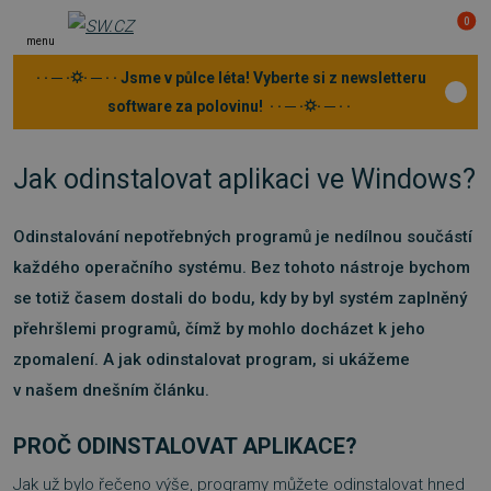
0
menu
· · ─ ·⛭· ─ · · Jsme v půlce léta! Vyberte si z newsletteru
software za polovinu! · · ─ ·⛭· ─ · ·
Jak odinstalovat aplikaci ve Windows?
Odinstalování nepotřebných programů je nedílnou součástí
každého operačního systému. Bez tohoto nástroje bychom
se totiž časem dostali do bodu, kdy by byl systém zaplněný
přehršlemi programů, čímž by mohlo docházet k jeho
zpomalení. A jak odinstalovat program, si ukážeme
v našem dnešním článku.
PROČ ODINSTALOVAT APLIKACE?
Jak už bylo řečeno výše, programy můžete odinstalovat hned