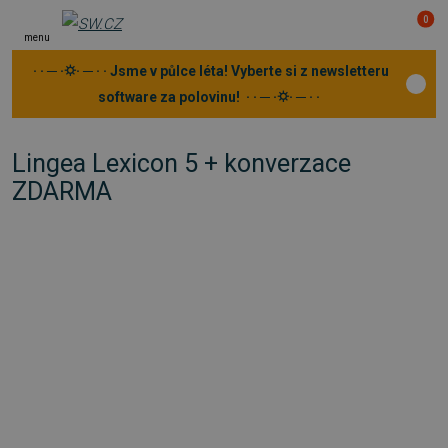
0
menu
· · ─ ·⛭· ─ · · Jsme v půlce léta! Vyberte si z newsletteru
software za polovinu! · · ─ ·⛭· ─ · ·
Lingea Lexicon 5 + konverzace
ZDARMA