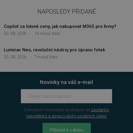
VÝKONOVÉ SOUBORY
NAPOSLEDY PŘIDANÉ
SOUBORY CÍLENÍ
Copilot za lidové ceny, jak nakupovat M365 pro firmy?
FUNKČNÍ SOUBORY
03. 08. 2026
-
14 minut čtení
NEZAŘAZENÉ SOUBORY
Luminar Neo, revoluční nástroj pro úpravu fotek
03. 08. 2026
-
7 minut čtení
Nezbytně nutné soubory
Novinky na váš e-mail
Výkonové soubory
Soubory cílení
Funkční soubory
Nezařazené soubory
Nezbytně nutné soubory cookie umožňují
základní funkce webových stránek, jako je
Odesláním formuláře souhlasím se
zasíláním
přihlášení uživatele a správa účtu. Webové
stránky nelze bez nezbytně nutných souborů
newsletterů a zpracováním osobních údajů
.
cookie správně používat.
Provider
/
Přihlásit k odběru
Název
Vyprší