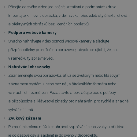
Přidejte do svého videa jedinečné, kreativní a podmanivé zdroje.
Importujte knihovnu obrázků, videí, zvuku, předvoleb stylů textu, chování
a překryvných obrázků bez licenčních poplatků.
Podpora webové kamery
Snadno nahrávejte video pomocí webové kamery a sledujte
přizpůsobitelný prohlížeč na obrazovce, abyste se ujistili, že jsou
v rámečku ty správné věci.
Nahrávání obrazovky
Zaznamenejte svou obrazovku, ať už se zvukovým nebo hlasovým
záznamem systému, nebo bez něj, v širokoúhlém formátu nebo
ve vlastních rozměrech. Pozastavte a pokračujte podle potřeby
a přizpůsobte si klávesové zkratky pro nahrávání pro rychlé a snadné
vytváření filmů.
Zvukový záznam
Pomocí mikrofonu můžete nahrávat vyprávění nebo zvuky a přidávat
je do časové osy a začlenit je do svého videoprojektu.