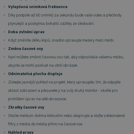
Vylepšená snímková frekvence
Díky podpoře až 60 snímků za sekundu bude vaše video a přechody
plynulejší a poskytnou bohatší zážitky ze sledování.
Doba zvlnění úprav
Když změníte délku klipů, snadno spravujte mezery mezi médii.
Změna časové osy
Nyní můžete změnit časovou osu tak, aby odpovídala vašemu médiu,
abyste se mohli podívat na větší obrázek.
Odnímatelná plocha displeje
Získejte jasnější pohled na projekt, který upravujete, tím, že odpojíte
oblast zobrazení a přesunete ji na svůj druhý monitor - skvělé pro
prohlížení úprav na celé obrazovce.
Zkratky časové osy
Otočte médium dvěma kliknutími nebo zkopírujte a vložte zdokonalené
filtry z média do média přímo na časové ose.
Náhled proxy