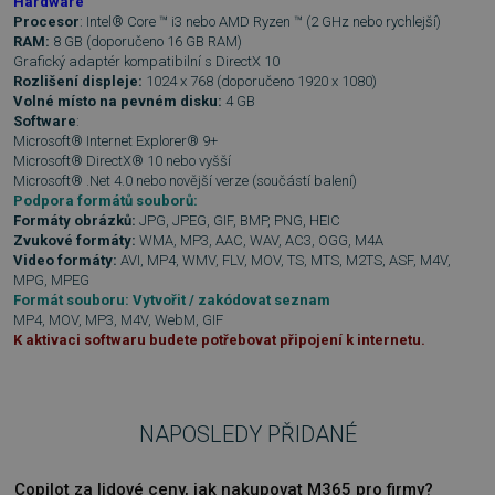
Hardware
udid
.sw.cz
4 týdny 2
Procesor
: Intel® Core ™ i3 nebo AMD Ryzen ™ (2 GHz nebo rychlejší)
dny
RAM:
8 GB (doporučeno 16 GB RAM)
Grafický adaptér kompatibilní s DirectX 10
Rozlišení displeje:
1024 x 768 (doporučeno 1920 x 1080)
Volné místo na pevném disku:
4 GB
Software
:
Microsoft® Internet Explorer® 9+
Microsoft® DirectX® 10 nebo vyšší
Microsoft® .Net 4.0 nebo novější verze (součástí balení)
Podpora formátů souborů:
Formáty obrázků:
JPG, JPEG, GIF, BMP, PNG, HEIC
CookieScriptConsent
4 týdny 2
CookieScript
Zvukové formáty:
WMA, MP3, AAC, WAV, AC3, OGG, M4A
dny
www.sw.cz
Video formáty:
AVI, MP4, WMV, FLV, MOV, TS, MTS, M2TS, ASF, M4V,
MPG, MPEG
Formát souboru: Vytvořit / zakódovat seznam
MP4, MOV, MP3, M4V, WebM, GIF
K aktivaci softwaru budete potřebovat připojení k internetu.
NAPOSLEDY PŘIDANÉ
Copilot za lidové ceny, jak nakupovat M365 pro firmy?