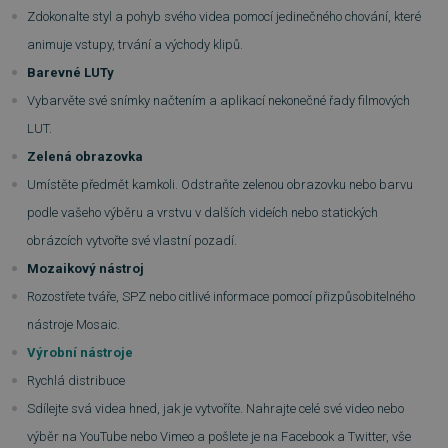
Zdokonalte styl a pohyb svého videa pomocí jedinečného chování, které
PHPSESSID
Zavřením
PHP.net
animuje vstupy, trvání a východy klipů.
prohlížeče
.www.sw.sk
Barevné LUTy
Vybarvěte své snímky načtením a aplikací nekonečné řady filmových
LUT.
Zelená obrazovka
Umístěte předmět kamkoli. Odstraňte zelenou obrazovku nebo barvu
podle vašeho výběru a vrstvu v dalších videích nebo statických
obrázcích vytvořte své vlastní pozadí.
Mozaikový nástroj
Rozostřete tváře, SPZ nebo citlivé informace pomocí přizpůsobitelného
nástroje Mosaic.
Výrobní nástroje
Rychlá distribuce
Sdílejte svá videa hned, jak je vytvoříte. Nahrajte celé své video nebo
__cf_bm
29 minut
Cloudflare Inc.
57 sekund
.heureka.group
výběr na YouTube nebo Vimeo a pošlete je na Facebook a Twitter, vše