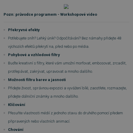
Pozn: průvodce programem - Workshopové video
Překryvné efekty
__cf_bm
29 minut
Cloudflare Inc.
55 sekund
.heureka.cz
Potřebujete sníh? Lehký únik? Odpočítávání? Bez námahy přidejte 48
výchozích efektů překrytí na, před nebo po média.
Pohybové a vzhledové filtry
Buďte kreativní s filtry, které vám umožní morfovat, embosovat, zrcadlit,
protřepávat, zakrývat, upravovat a mnoho dalšího.
Možnosti filtru barev a jasnosti
Přidejte živost, správnou expozici a vyvážení bílé, zaostřete, rozmazejte,
basket
.www.sw.cz
2 týdny 6
dní
přidejte dálniční známky a mnoho dalšího.
Klíčování
Přesuňte vlastnosti médií z jednoho stavu do druhého pomocí předem
připravených nebo vlastních animací.
Chování