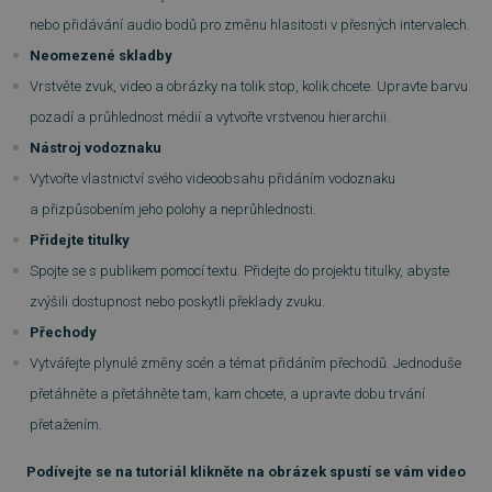
Výkonové soubory
Soubory cílení
nebo přidávání audio bodů pro změnu hlasitosti v přesných intervalech.
Funkční soubory
Nezařazené soubory
Neomezené skladby
Nezbytně nutné soubory cookie umožňují
Vrstvěte zvuk, video a obrázky na tolik stop, kolik chcete. Upravte barvu
základní funkce webových stránek, jako je
přihlášení uživatele a správa účtu. Webové
pozadí a průhlednost médií a vytvořte vrstvenou hierarchii.
stránky nelze bez nezbytně nutných souborů
cookie správně používat.
Nástroj vodoznaku
Vytvořte vlastnictví svého videoobsahu přidáním vodoznaku
Provider
/
Název
Vyprší
Doména
a přizpůsobením jeho polohy a neprůhlednosti.
_GRECAPTCHA
5 měsíců
Google LLC
Přidejte titulky
3 týdny
www.google.com
Spojte se s publikem pomocí textu. Přidejte do projektu titulky, abyste
zvýšili dostupnost nebo poskytli překlady zvuku.
Přechody
Vytvářejte plynulé změny scén a témat přidáním přechodů. Jednoduše
přetáhněte a přetáhněte tam, kam chcete, a upravte dobu trvání
__cf_bm
29 minut
Cloudflare Inc.
54 sekund
.discordapp.net
přetažením.
Podívejte se na tutoriál klikněte na obrázek spustí se vám video