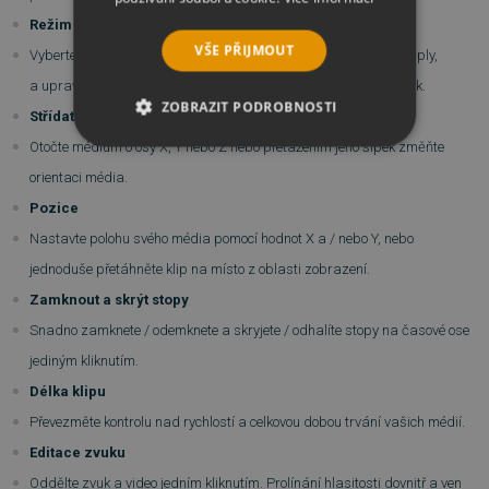
Režim míchání a neprůhlednost
VŠE PŘIJMOUT
Vyberte si z 25 režimů míchání médií, například Overlay a Multiply,
a upravte krytí daného média tak, aby ovlivnilo konečný výsledek.
ZOBRAZIT PODROBNOSTI
Střídat média
Otočte médium o osy X, Y nebo Z nebo přetažením jeho šipek změňte
NEZBYTNĚ NUTNÉ SOUBORY
orientaci média.
VÝKONOVÉ SOUBORY
Pozice
Nastavte polohu svého média pomocí hodnot X a / nebo Y, nebo
SOUBORY CÍLENÍ
jednoduše přetáhněte klip na místo z oblasti zobrazení.
Zamknout a skrýt stopy
FUNKČNÍ SOUBORY
Snadno zamknete / odemknete a skryjete / odhalíte stopy na časové ose
NEZAŘAZENÉ SOUBORY
jediným kliknutím.
Délka klipu
Převezměte kontrolu nad rychlostí a celkovou dobou trvání vašich médií.
Editace zvuku
Nezbytně nutné soubory
Oddělte zvuk a video jedním kliknutím. Prolínání hlasitosti dovnitř a ven