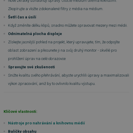
Nové zkratky usnadňují úpravy. Otočte médium dvěma kliknutími.
Zkopírujte a vložte zdokonalené filtry z média na médium.
Šetří čas a úsilí
Když změníte délku klipů, snadno můžete spravovat mezery mezi médii.
Odnímatelná plocha displeje
Získejte jasnější pohled na projekt, který upravujete, tím, že odpojíte
oblast zobrazení a přesunete ji na svůj druhý monitor - skvělé pro
prohlížení úprav na celé obrazovce
Spravujte své zkušenosti
Snižte kvalitu svého přehrávání, abyste urychlili úpravy a maximalizovali
výkon zpracování, aniž by to ovlivnilo kvalitu výstupu.
Klíčové vlastnosti:
Nástroje pro nahrávání a knihovnu médií
Balíčky obsahu