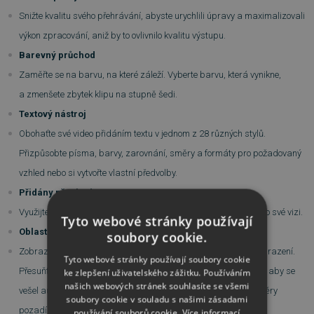
Snižte kvalitu svého přehrávání, abyste urychlili úpravy a maximalizovali
výkon zpracování, aniž by to ovlivnilo kvalitu výstupu.
Barevný průchod
Zaměřte se na barvu, na které záleží. Vyberte barvu, která vynikne,
a zmenšete zbytek klipu na stupně šedi.
Textový nástroj
Obohaťte své video přidáním textu v jednom z 28 různých stylů.
Přizpůsobte písma, barvy, zarovnání, směry a formáty pro požadovaný
vzhled nebo si vytvořte vlastní předvolby.
Přidány přechody
Využijte nové přechody Dissolve a Random Bars ke komunikaci o své vizi.
Tyto webové stránky používají
Oblast zobrazení dynamického projektu
soubory cookie.
Zobrazte náhled vyvíjejícího se videa na upravitelné oblasti zobrazení.
Tyto webové stránky používají soubory cookie
Přesuňte svůj obsah, změňte jeho velikost nebo jej nastavte tak, aby se
ke zlepšení uživatelského zážitku. Používáním
našich webových stránek souhlasíte se všemi
vešel automaticky. Přizpůsobte barvu pozadí, umístění a rozměry
soubory cookie v souladu s našimi zásadami
pozadí oblasti zobrazení.
používání souborů cookie.
Více informací