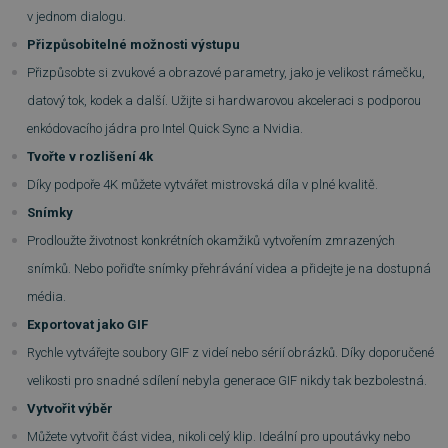
v jednom dialogu.
Přizpůsobitelné možnosti výstupu
Přizpůsobte si zvukové a obrazové parametry, jako je velikost rámečku,
datový tok, kodek a další. Užijte si hardwarovou akceleraci s podporou
enkódovacího jádra pro Intel Quick Sync a Nvidia.
Tvořte v rozlišení 4k
PHPSESSID
Zavřením
PHP.net
prohlížeče
.www.sw.cz
Díky podpoře 4K můžete vytvářet mistrovská díla v plné kvalitě.
Snímky
Prodloužte životnost konkrétních okamžiků vytvořením zmrazených
snímků. Nebo pořiďte snímky přehrávání videa a přidejte je na dostupná
média.
Exportovat jako GIF
Rychle vytvářejte soubory GIF z videí nebo sérií obrázků. Díky doporučené
velikosti pro snadné sdílení nebyla generace GIF nikdy tak bezbolestná.
Vytvořit výběr
Můžete vytvořit část videa, nikoli celý klip. Ideální pro upoutávky nebo