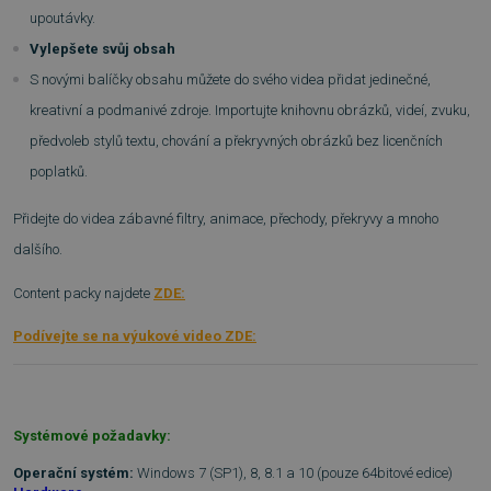
upoutávky.
Vylepšete svůj obsah
S novými balíčky obsahu můžete do svého videa přidat jedinečné,
VISITOR_PRIVACY_METADATA
5 měsíců
YouTube
kreativní a podmanivé zdroje. Importujte knihovnu obrázků, videí, zvuku,
4 týdny
.youtube.com
předvoleb stylů textu, chování a překryvných obrázků bez licenčních
poplatků.
Přidejte do videa zábavné filtry, animace, přechody, překryvy a mnoho
dalšího.
Content packy najdete
ZDE:
Podívejte se na výukové video ZDE:
Systémové požadavky:
Operační systém:
Windows 7 (SP1), 8, 8.1 a 10 (pouze 64bitové edice)