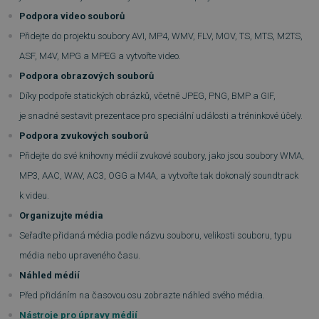
Podpora video souborů
Přidejte do projektu soubory AVI, MP4, WMV, FLV, MOV, TS, MTS, M2TS,
ASF, M4V, MPG a MPEG a vytvořte video.
Podpora obrazových souborů
Díky podpoře statických obrázků, včetně JPEG, PNG, BMP a GIF,
je snadné sestavit prezentace pro speciální události a tréninkové účely.
Podpora zvukových souborů
Přidejte do své knihovny médií zvukové soubory, jako jsou soubory WMA,
MP3, AAC, WAV, AC3, OGG a M4A, a vytvořte tak dokonalý soundtrack
k videu.
Organizujte média
Seřaďte přidaná média podle názvu souboru, velikosti souboru, typu
média nebo upraveného času.
Náhled médií
Před přidáním na časovou osu zobrazte náhled svého média.
Nástroje pro úpravy médií