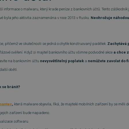
ižší informace o malwaru, který krade peníze z bankovních účtů. Tento záškodník
vé byla jeho aktivita zaznamenána v roce 2013 v Rusku.
Neohrožuje náhodou i
ce, přičemž ve skutečnosti se jedná o chytře konstruovaný padělek.
Zachytává 
ázové ověření. Když si majitel bankovního účtu všimne podvodné akce
a chce z
bjevíte na bankovním účtu
nevysvětlitelný poplatek
a
nemůžete zavolat do fi
alší obětí.
k se bránit?
mantec
,
která malware objevila, říká, že majitelé mobilních zařízení by se měli 
e jejich zařízení bude napadeno.
ualizace softwaru.