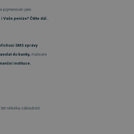
 je pojmenován jako
 Vaše peníze? Čtěte dál..
příchozí SMS zprávy
avolat do banky,
malware
nanční instituce
,
držet několika základních