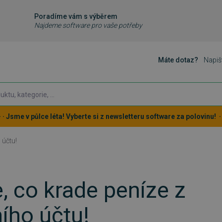
Poradíme vám s výběrem
Najdeme software pro vaše potřeby
Máte dotaz?
Napiš
 · · Jsme v půlce léta! Vyberte si z newsletteru software za polovinu! · ·
 účtu!
, co krade peníze z
ího účtu!