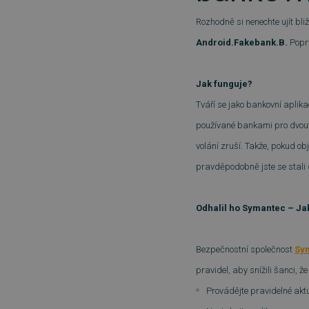
Rozhodně si nenechte ujít bl
Android.Fakebank.B.
Popr
Jak funguje?
Tváří se jako bankovní aplika
používané bankami pro dvouf
volání zruší. Takže, pokud o
pravděpodobně jste se stali d
Odhalil ho Symantec – Ja
Bezpečnostní společnost
Sy
pravidel, aby snížili šanci, ž
Provádějte pravidelné akt