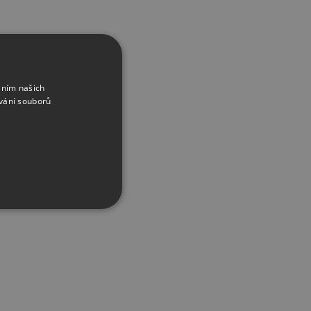
áním našich
ak provádí vklady a zpravují
vání souborů
!