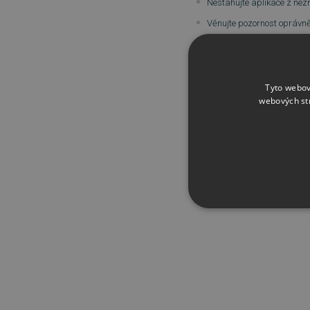
Nestahujte aplikace z nez
Věnujte pozornost oprávně
Nainstalujte vhodnou mobiln
Provádějte časté zálohován
Tyto webov
Stále více lidí totiž používá 
webových st
své účty na cestách.
Nicméně nezabezpečené mobilní
NEZBYTNĚ NUTN
FUNKČNÍ SOUBO