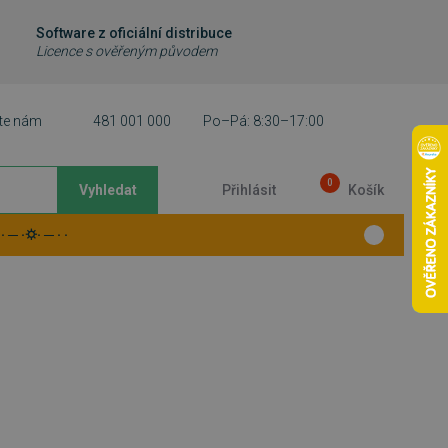
Software z oficiální distribuce
Licence s ověřeným původem
te nám
481 001 000
Po–Pá: 8:30–17:00
0
Vyhledat
Přihlásit
Košík
 ─ ·⛭· ─ · ·