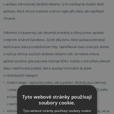
v aplikaci zobrazovaly škodlivé reklamy. Ty ho nalákají ke stažení další
aplikace, která skrývá malware a ohrozí nejen jeho data, ale například
i finance.
Odborníci z Kaspersky Lab zkoumali protokoly a síťový provoz aplikací
v interním Android Sandboxu. Zjistili díky tomu, které aplikace přenášejí
nešifrovaná data prostřednictvím http. Identifikovali řadu známých domén,
z nichž je většina součástí oblíbené reklamní sítě. Až několik milionů
aplikací používá výše popsané nástroje SDKs. Každá z nich přitom přenáší
data v nešifrované podobě, která spadají minimálně do jedné
z následujících kategorií:
Osobní údaje – nejčastěji jméno, věk a pohlaví. Mnohdy jsou zahrnuty
i údaje jako uživatelův plat, telefonní číslo a e-mailová adresa. (Z jiného
Tyto webové stránky používají
průzkumu Kaspersky Lab totiž vyplývá, že lidi tato data
soubory cookie.
v seznamovacích aplikacích sdílejí velmi často.)
Tyto webové stránky používají soubory cookie
Informace o zařízení jako jsou: výrobce, model, rozlišení obrazovky, verze