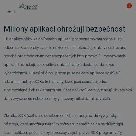
0
menu
Miliony aplikací ohrožují bezpečnost
Při analýze několika oblíbených aplikací pro seznamování online zjistili
odborníci Kaspersky Lab, že některé z nich přenášejí data v nešifrované
podobě prostřednictvím nezabezpečených http protokolů. Provozovatelé
aplikací tak riskují, že se citlivá data uživatelů dostanou do rukou
kyberzločinců. Hlavní příčinou přitom je, že některé aplikace využívají
reklamní nástroje SDKs třetí strany, které jsou součástí jedné
z nejrozšířenějších reklamních sítí. Část aplikací, které vystavují uživatelská
data zvýšenému nebezpečí, byly staženy miliardami uživatelů.
Zkratka SDK (software development kit) označuje sadu vývojářských
nástrojů, které umožňují tvůrcům softwaru zaměřit se na nejdůležitější
části aplikací, přičemž zbylé procesy zajistí právě SDK programy. Ty