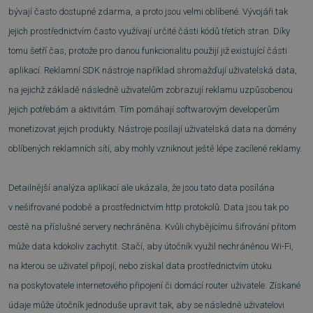
bývají často dostupné zdarma, a proto jsou velmi oblíbené. Vývojáři tak
jejich prostřednictvím často využívají určité části kódů třetích stran. Díky
tomu šetří čas, protože pro danou funkcionalitu použijí již existující části
aplikací. Reklamní SDK nástroje například shromažďují uživatelská data,
na jejichž základě následně uživatelům zobrazují reklamu uzpůsobenou
jejich potřebám a aktivitám. Tím pomáhají softwarovým developerům
monetizovat jejich produkty. Nástroje posílají uživatelská data na domény
oblíbených reklamních sítí, aby mohly vzniknout ještě lépe zacílené reklamy.
Detailnější analýza aplikací ale ukázala, že jsou tato data posílána
v nešifrované podobě a prostřednictvím http protokolů. Data jsou tak po
cestě na příslušné servery nechráněna. Kvůli chybějícímu šifrování přitom
může data kdokoliv zachytit. Stačí, aby útočník využil nechráněnou Wi-Fi,
na kterou se uživatel připojí, nebo získal data prostřednictvím útoku
na poskytovatele internetového připojení či domácí router uživatele. Získané
údaje může útočník jednoduše upravit tak, aby se následně uživatelovi