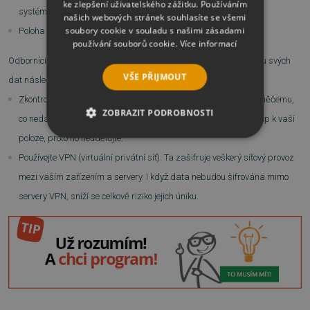
ke zlepšení uživatelského zážitku. Používáním
systému a název aplikace.
našich webových stránek souhlasíte se všemi
soubory cookie v souladu s našimi zásadami
Poloha zařízení.
používání souborů cookie.
Více informací
Odborníci Kaspersky Lab doporučují uživatelům pro lepší ochranu svých
VŠE PŘIJMOUT
dat následující kroky:
Zkontrolujte oprávnění aplikace. Nepovolujte aplikaci přístup k něčemu,
ZOBRAZIT PODROBNOSTI
co nedává smysl. Většina aplikací například nepotřebuje přístup k vaší
poloze, proto ho neudělujte.
NEZBYTNĚ NUTNÉ SOUBORY
Používejte VPN (virtuální privátní síť). Ta zašifruje veškerý síťový provoz
VÝKONOVÉ SOUBORY
mezi vaším zařízením a servery. I když data nebudou šifrována mimo
servery VPN, sníží se celkově riziko jejich úniku.
SOUBORY CÍLENÍ
FUNKČNÍ SOUBORY
NEZAŘAZENÉ SOUBORY