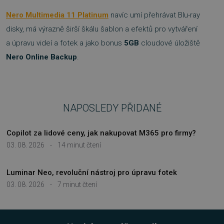
NEZAŘAZENÉ SOUBORY
Nero Multimedia 11 Platinum
navíc umí přehrávat Blu-ray
disky, má výrazně širší škálu šablon a efektů pro vytváření
a úpravu videí a fotek a jako bonus
5GB
cloudové úložiště
Nero Online Backup
.
Nezbytně nutné soubory
Výkonové soubory
Soubory cílení
Funkční soubory
Nezařazené soubory
Nezbytně nutné soubory cookie umožňují
NAPOSLEDY PŘIDANÉ
základní funkce webových stránek, jako je
přihlášení uživatele a správa účtu. Webové
stránky nelze bez nezbytně nutných souborů
Copilot za lidové ceny, jak nakupovat M365 pro firmy?
cookie správně používat.
03. 08. 2026
-
14 minut čtení
Provider
/
Název
Vyprší
Doména
Luminar Neo, revoluční nástroj pro úpravu fotek
_GRECAPTCHA
5 měsíců
Google LLC
3 týdny
www.google.com
03. 08. 2026
-
7 minut čtení