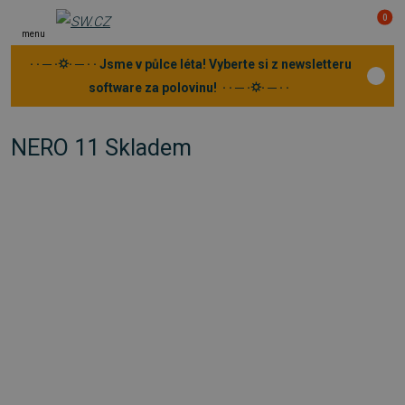
0
menu
· · ─ ·⛭· ─ · · Jsme v půlce léta! Vyberte si z newsletteru
software za polovinu! · · ─ ·⛭· ─ · ·
NERO 11 Skladem