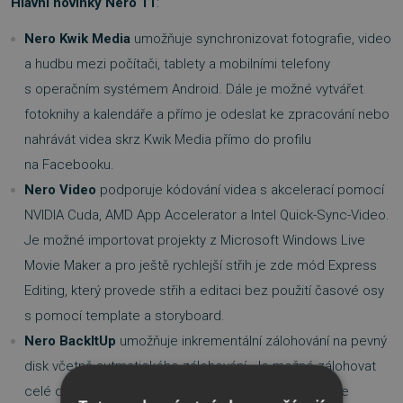
Hlavní novinky Nero 11
:
Nero Kwik Media
umožňuje synchronizovat fotografie, video
a hudbu mezi počítači, tablety a mobilními telefony
s operačním systémem Android. Dále je možné vytvářet
fotoknihy a kalendáře a přímo je odeslat ke zpracování nebo
nahrávát videa skrz Kwik Media přímo do profilu
na Facebooku.
Nero Video
podporuje kódování videa s akcelerací pomocí
NVIDIA Cuda, AMD App Accelerator a Intel Quick-Sync-Video.
Je možné importovat projekty z Microsoft Windows Live
Movie Maker a pro ještě rychlejší střih je zde mód Express
Editing, který provede střih a editaci bez použití časové osy
s pomocí template a storyboard.
Nero BackItUp
umožňuje inkrementální zálohování na pevný
disk včetně autmatického zálohování. Je možné zálohovat
celé disky v tzv. shadow módu nebo zálohovat pouze