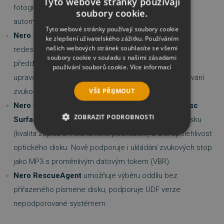
Tyto webové stránky používají
fotografie, videa a hudbu z Kwik Media. Přidána byla
soubory cookie.
automatická detekce a konfigurace NAS zařízení.
Tyto webové stránky používají soubory cookie
Nero Recode
pro konverzi formátů bylo kompletně
ke zlepšení uživatelského zážitku. Používáním
našich webových stránek souhlasíte se všemi
redesignováno s jednoduším prostředím, má
soubory cookie v souladu s našimi zásadami
předdefinovány template pro různá zařízení, lze je i
používání souborů cookie.
Více informací
upravovat, a nechybí ani dávkové kódování či extrahování
VŠE PŘIJMOUT
zvukových stop z hlavního filmového titulu DVD.
Nero Burning ROM
přichází s novou funkci
SecurDisc
ZOBRAZIT PODROBNOSTI
Surface Scan
, která skenuje a detekuje vlastnosti disku
(kvalita zápisu a mechanické poškození) a určí spolehlivost
NEZBYTNĚ NUTNÉ SOUBORY
optického disku. Nově podporuje i ukládání zvukových stop
jako MP3 s proměnlivým datovým tokem (VBR).
VÝKONOVÉ SOUBORY
Nero RescueAgent
umožňuje výběru oddílu bez
SOUBORY CÍLENÍ
přiřazeného písmene disku, podporuje UDF verze
nepodporované systémem.
FUNKČNÍ SOUBORY