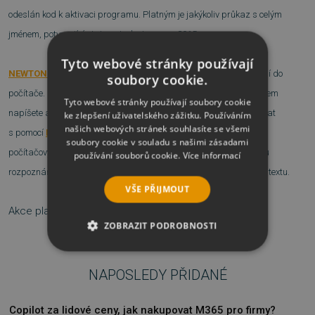
odeslán kod k aktivaci programu. Platným je jakýkoliv průkaz s celým
jménem, potvrzující status studenta v roce 2015.
Tyto webové stránky používají
NEWTON Dictate
je jednoduchý a intuitivní program pro diktování do
soubory cookie.
počítače. Usnadní Vám vytváření textových dokumentů, které hlasem
Tyto webové stránky používají soubory cookie
napíšete až 2x rychleji než tradičním psaním na klávesnici. Diktovat
ke zlepšení uživatelského zážitku. Používáním
našich webových stránek souhlasíte se všemi
s pomocí
NEWTON Dictate
zvládne každý uživatel se základními
soubory cookie v souladu s našimi zásadami
počítačovými znalostmi. Díky zcela novému a unikátnímu systému
používání souborů cookie.
Více informací
rozpoznání přináší
NEWTON Dictate
vyšší přesnost přepsaného textu.
VŠE PŘIJMOUT
Akce platí pouze do konce dubna 2015.
ZOBRAZIT PODROBNOSTI
NEZBYTNĚ NUTNÉ SOUBORY
NAPOSLEDY PŘIDANÉ
VÝKONOVÉ SOUBORY
Copilot za lidové ceny, jak nakupovat M365 pro firmy?