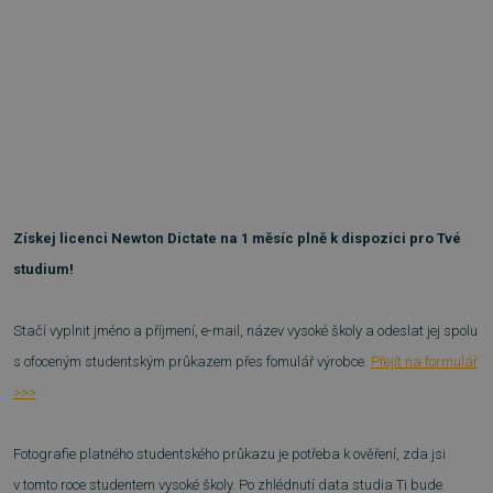
Získej licenci Newton Dictate na 1 měsíc plně k dispozici pro Tvé
studium!
Stačí vyplnit jméno a příjmení, e-mail, název vysoké školy a odeslat jej spolu
s ofoceným studentským průkazem přes fomulář výrobce.
Přejít na formulář
>>>
Fotografie platného studentského průkazu je potřeba k ověření, zda jsi
v tomto roce studentem vysoké školy. Po zhlédnutí data studia Ti bude