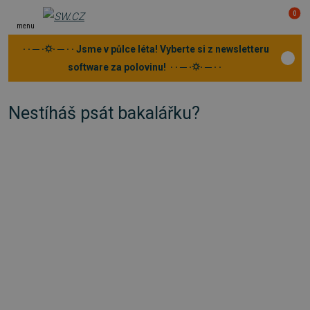
0
menu
· · ─ ·⛭· ─ · · Jsme v půlce léta! Vyberte si z newsletteru
software za polovinu! · · ─ ·⛭· ─ · ·
Nestíháš psát bakalářku?