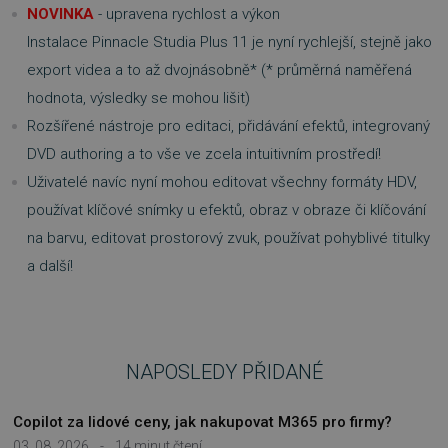
SOUBORY CÍLENÍ
NOVINKA
- upravena rychlost a výkon
Instalace Pinnacle Studia Plus 11 je nyní rychlejší, stejně jako
FUNKČNÍ SOUBORY
export videa a to až dvojnásobně* (* průměrná naměřená
NEZAŘAZENÉ SOUBORY
hodnota, výsledky se mohou lišit)
Rozšířené nástroje pro editaci, přidávání efektů, integrovaný
DVD authoring a to vše ve zcela intuitivním prostředí!
Uživatelé navíc nyní mohou editovat všechny formáty HDV,
Nezbytně nutné soubory
používat klíčové snímky u efektů, obraz v obraze či klíčování
Výkonové soubory
Soubory cílení
na barvu, editovat prostorový zvuk, používat pohyblivé titulky
Funkční soubory
Nezařazené soubory
a další!
Nezbytně nutné soubory cookie umožňují
základní funkce webových stránek, jako je
přihlášení uživatele a správa účtu. Webové
stránky nelze bez nezbytně nutných souborů
cookie správně používat.
NAPOSLEDY PŘIDANÉ
Provider
/
Název
Vyprší
Doména
Copilot za lidové ceny, jak nakupovat M365 pro firmy?
_GRECAPTCHA
5 měsíců
Google LLC
3 týdny
www.google.com
03. 08. 2026
-
14 minut čtení