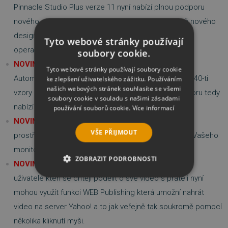
Pinnacle Studio Plus verze 11 nyní nabízí plnou podporu
nového operačního systému Windows Vista včetně nového
designu který perfektně pasuje do Vašeho nového
Tyto webové stránky používají
operačního systému.
soubory cookie.
NOVINKA
- generátor hudby ScoreFitterTM
Tyto webové stránky používají soubory cookie
Automatický generátor hudby je nyní nově nabízen s 40-ti
ke zlepšení uživatelského zážitku. Používáním
našich webových stránek souhlasíte se všemi
vzory a v kvalitě 48kHz. Oproti předchozímu generátoru tedy
soubory cookie v souladu s našimi zásadami
nabízí výrazně vyšší kvalitu.
používání souborů cookie.
Více informací
NOVINKA
- uživatelské rozhraní
VŠE PŘIJMOUT
prostředí Studia je nyní lépe přizpůsobeno rozlišení Vašeho
monitoru včetně podpory širokoúhlých obrazovek
ZOBRAZIT PODROBNOSTI
NOVINKA
- zjednodušené publikování na WEB
uživatelé kteří se chtějí podělit o své video s přáteli nyní
NEZBYTNĚ NUTNÉ SOUBORY
mohou využít funkci WEB Publishing která umožní nahrát
VÝKONOVÉ SOUBORY
video na server Yahoo! a to jak veřejně tak soukromě pomocí
několika kliknutí myši.