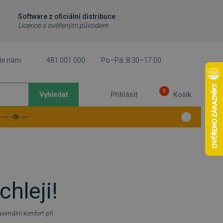
Software z oficiální distribuce
Licence s ověřeným původem
te nám
481 001 000
Po–Pá: 8:30–17:00
0
Vyhledat
Přihlásit
Košík
 ─ ·⛭· ─ · ·
chleji!
ximální komfort při