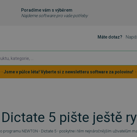
Poradíme vám s výběrem
Najdeme software pro vaše potřeby
Máte dotaz?
Napiš
 · · Jsme v půlce léta! Vyberte si z newsletteru software za polovinu! · ·
ictate 5 pište ještě ry
ho programu NEWTON - Dictate 5 - poskytne i těm nejnáročnějším uživatelům ma