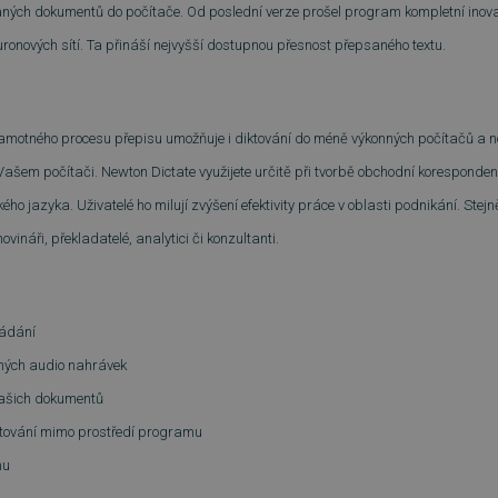
aných dokumentů do počítače. Od poslední verze prošel program kompletní ino
ronových sítí. Ta přináší nejvyšší dostupnou přesnost přepsaného textu.
motného procesu přepisu umožňuje i diktování do méně výkonných počítačů a nově
šem počítači. Newton Dictate využijete určitě při tvorbě obchodní koresponden
o jazyka. Uživatelé ho milují zvýšení efektivity práce v oblasti podnikání. Stejně
ovináři, překladatelé, analytici či konzultanti.
ládání
zených audio nahrávek
ašich dokumentů
ktování mimo prostředí programu
mu