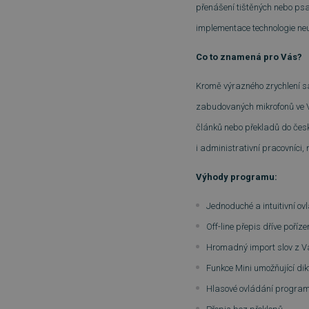
přenášení tištěných nebo ps
implementace technologie neu
Co to znamená pro Vás?
Kromě výrazného zrychlení sa
zabudovaných mikrofonů ve Va
článků nebo překladů do českéh
i administrativní pracovníci, n
Výhody programu:
Jednoduché a intuitivní ov
Off-line přepis dříve poří
Hromadný import slov z V
Funkce Mini umožňující di
Hlasové ovládání progra