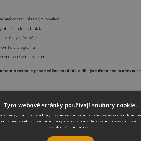
kládané do textu hlasovým povelem
symbolů, titulů a zkratek
uku v různých formátech
slovníku a programu
ávnému používání programu
ramem Newton je práce vážně snadná? Viděli jste třeba psa pracovat s
Tyto webové stránky používají soubory cookie.
é stránky používají soubory cookie ke zlepšení uživatelského zážitku. Použív
ránek souhlasíte se všemi soubory cookie v souladu s našimi zásadami použí
cookie.
Více informací