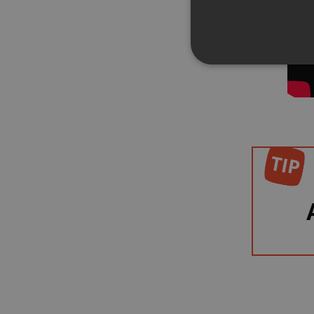
NEZBYTNĚ NUTN
FUNKČNÍ SOUBO
Nezbytně nutn
Nezbytně nutné soubory cook
bez nezbytně nutných soubo
Název
_GRECAPTCHA
__cf_bm