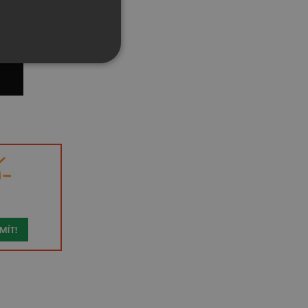
řazené soubory
účtu. Webové stránky nelze
bný soubor cookie
zik.
 lidmi a roboty. To je pro
zprávy o používání jejich