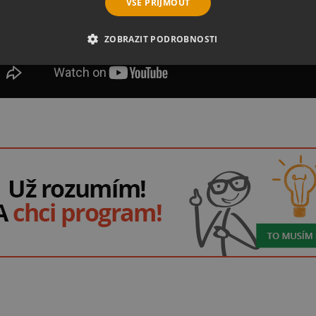
VŠE PŘIJMOUT
ZOBRAZIT PODROBNOSTI
É SOUBORY
VÝKONOVÉ SOUBORY
SOUBORY CÍLENÍ
RY
NEZAŘAZENÉ SOUBORY
é soubory
Výkonové soubory
Soubory cílení
Funkční soubory
Neza
ie umožňují základní funkce webových stránek, jako je přihlášení uživatele a správa 
rů cookie správně používat.
Provider
/
Vyprší
Popis
Doména
5 měsíců
Google reCAPTCHA nastaví při spuštění potře
Google LLC
3 týdny
(_GRECAPTCHA) za účelem provedení analýzy ri
www.google.com
29 minut
Tento soubor cookie se používá k rozlišení mezi
Cloudflare Inc.
54 sekund
web přínosné, aby bylo možné podávat platné 
.discordapp.net
webových stránek.