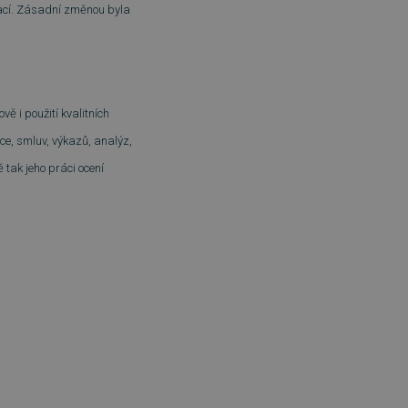
vací. Zásadní změnou byla
 i použití kvalitních
ce, smluv, výkazů, analýz,
 tak jeho práci ocení