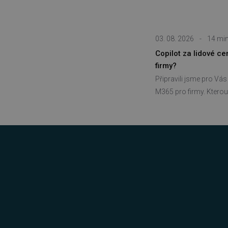
__cf_bm
03. 08. 2026
-
14 min
basket
Copilot za lidové c
PHPSESSID
firmy?
Připravili jsme pro Vá
M365 pro firmy. Kterou 
__cf_bm
PHPSESSID
VISITOR_PRIVACY_METAD
udid