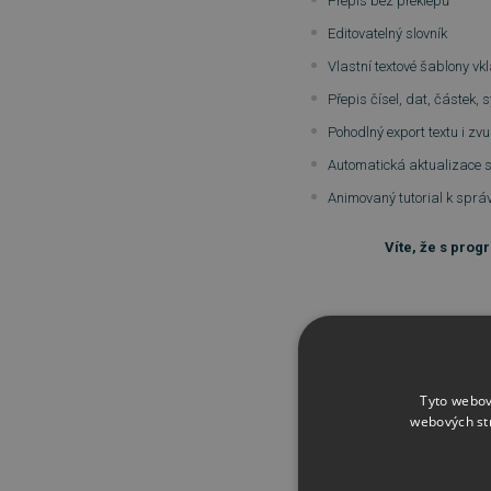
Přepis bez překlepů
Editovatelný slovník
Vlastní textové šablony v
Přepis čísel, dat, částek, 
Pohodlný export textu i zv
Automatická aktualizace 
Animovaný tutorial k spr
Víte, že s prog
Tyto webov
webových st