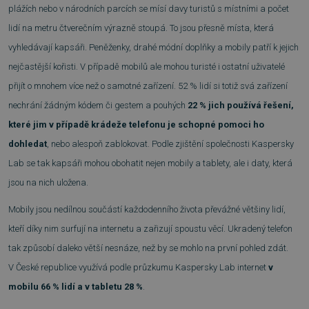
plážích nebo v národních parcích se mísí davy turistů s místními a počet
lidí na metru čtverečním výrazně stoupá. To jsou přesně místa, která
vyhledávají kapsáři. Peněženky, drahé módní doplňky a mobily patří k jejich
nejčastější kořisti. V případě mobilů ale mohou turisté i ostatní uživatelé
přijít o mnohem více než o samotné zařízení. 52 % lidí si totiž svá zařízení
nechrání žádným kódem či gestem a pouhých
22 % jich používá řešení,
které jim v případě krádeže telefonu je schopné pomoci ho
dohledat
, nebo alespoň zablokovat. Podle zjištění společnosti Kaspersky
Lab se tak kapsáři mohou obohatit nejen mobily a tablety, ale i daty, která
jsou na nich uložena.
Mobily jsou nedílnou součástí každodenního života převážné většiny lidí,
kteří díky nim surfují na internetu a zařizují spoustu věcí. Ukradený telefon
tak způsobí daleko větší nesnáze, než by se mohlo na první pohled zdát.
V České republice využívá podle průzkumu Kaspersky Lab internet
v
mobilu 66 % lidí a v tabletu 28 %
.