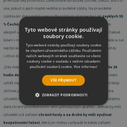
je nemůže díky přítomnosti zaheslované obrazovky zločinec zneužít, bolí o to
více, pokud si jejich majitel nedělal pravidelné zálohy. Na pravidelné
zálohování dat z mobilu není podle průzkumu Kaspersky Lab
zvyklých 55
% Čechů
. Dohledat své zařízení díky speciálním aplikacím, nebo ho
Tyto webové stránky používají
alespoň uzamknout, může pouze 26 % českých uživatelů, kteří mají takové
soubory cookie.
řešení v mobilu nainstalované. Uživatelé tak velmi často vinou krádeže a své
Tyto webové stránky používají soubory cookie
nepřipravenosti ztratí
cenné vzpomínky
, osobní informace a mnohdy
ke zlepšení uživatelského zážitku. Používáním
našich webových stránek souhlasíte se všemi
i citlivá data.
soubory cookie v souladu s našimi zásadami
používání souborů cookie.
Více informací
„Díky mobilům jsme ve spojení s přáteli a rodinou
téměř odkudkoliv 24
hodin denně
, navíc si díky nim můžeme například koupit jízdenku nebo
VŠE PŘIJMOUT
vyřídit zaplacení účtů. Většinou se jedná o hodnotná zařízení, která lákají
zločince jako jsou kapsáři. Ti navíc mohou profitovat z toho, že většina
ZOBRAZIT PODROBNOSTI
uživatelů nechrání svá zařízení kódem. Přitom jde svá zařízení a potažmo
data chránit prostřednictvím velmi jednoduchých opatření. Jednak by měli
NEZBYTNĚ NUTNÉ SOUBORY
uživatelé svá zařízení
chránit hesly a za druhé by měli využívat
VÝKONOVÉ SOUBORY
bezpečnostní řešení
, která jim mohou v případě krádeže zařízení