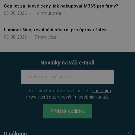
3 týdny
www.google.com
Copilot za lidové ceny, jak nakupovat M365 pro firmy?
03. 08. 2026
-
14 minut čtení
Luminar Neo, revoluční nástroj pro úpravu fotek
03. 08. 2026
-
7 minut čtení
__cf_bm
29 minut
Cloudflare Inc.
54 sekund
.discordapp.net
Novinky na váš e-mail
Odesláním formuláře souhlasím se
zasíláním
newsletterů a zpracováním osobních údajů
.
__cf_bm
29 minut
Cloudflare Inc.
55 sekund
.heureka.cz
Přihlásit k odběru
O nákupu