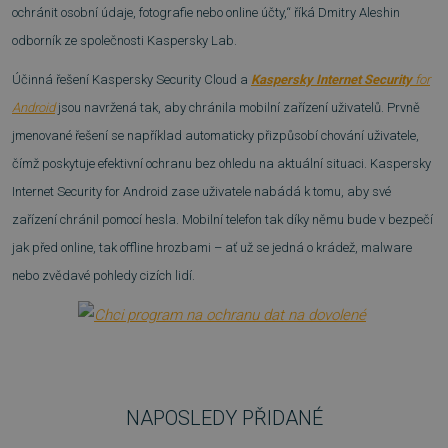
ochránit osobní údaje, fotografie nebo online účty,“ říká Dmitry Aleshin
SOUBORY CÍLENÍ
odborník ze společnosti Kaspersky Lab.
FUNKČNÍ SOUBORY
Účinná řešení Kaspersky Security Cloud a
Kaspersky Internet Security
for
Android
jsou navržená tak, aby chránila mobilní zařízení uživatelů. Prvně
NEZAŘAZENÉ SOUBORY
jmenované řešení se například automaticky přizpůsobí chování uživatele,
čímž poskytuje efektivní ochranu bez ohledu na aktuální situaci. Kaspersky
Internet Security for Android zase uživatele nabádá k tomu, aby své
Nezbytně nutné soubory
zařízení chránil pomocí hesla. Mobilní telefon tak díky němu bude v bezpečí
Výkonové soubory
Soubory cílení
jak před online, tak offline hrozbami – ať už se jedná o krádež, malware
Funkční soubory
Nezařazené soubory
nebo zvědavé pohledy cizích lidí.
Nezbytně nutné soubory cookie umožňují
základní funkce webových stránek, jako je
přihlášení uživatele a správa účtu. Webové
stránky nelze bez nezbytně nutných souborů
cookie správně používat.
Provider
/
Název
Vyprší
NAPOSLEDY PŘIDANÉ
Doména
_GRECAPTCHA
5 měsíců
Google LLC