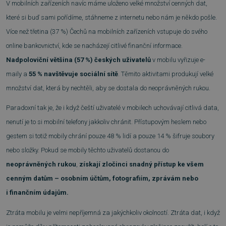
V mobilních zařízeních navíc máme uloženo velké množství cenných dat,
které si buď sami pořídíme, stáhneme z internetu nebo nám je někdo pošle.
Více než třetina (37 %) Čechů na mobilních zařízeních vstupuje do svého
online bankovnictví, kde se nacházejí citlivé finanční informace.
Nadpoloviční většina (57 %) českých uživatelů
v mobilu vyřizuje e-
maily a
55 % navštěvuje sociální sítě
. Těmito aktivitami produkují velké
množství dat, která by nechtěli, aby se dostala do neoprávněných rukou.
Paradoxní tak je, že i když čeští uživatelé v mobilech uchovávají citlivá data,
nenutí je to si mobilní telefony jakkoliv chránit. Přístupovým heslem nebo
gestem si totiž mobily chrání pouze 48 % lidí a pouze 14 % šifruje soubory
nebo složky. Pokud se mobily těchto uživatelů dostanou do
neoprávněných rukou
,
získají zločinci snadný přístup ke všem
cenným datům – osobním účtům, fotografiím, zprávám nebo
i finančním údajům.
Ztráta mobilu je velmi nepříjemná za jakýchkoliv okolností. Ztráta dat, i když