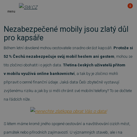
0
menu
Nezabezpečené mobily jsou zlatý důl
pro kapsáře
Během letní dovolené mohou cestovatele snadno okrást kapsáři.
Protože si
52 % Čechů nezabezpečuje svůj mobil heslem ani gestem
, mohou se
tito zločinci obohatit i o jejich data.
Třetina českých uživatelů přitom
v mobilu využívá online bankovnictví
, a tak by je zločinci mohli
připravit o cenné finanční údaje. Jaká data Češi zbytečně vystavují
zvýšenému riziku a jak by si měli chránit své mobilní telefony? To se dočtete
na řádcích níže..
S létem máme kromě jiného spojené cestování a navštěvování cizích měst,
památek nebo přírodních zajímavostí. U významných staveb, ale i na