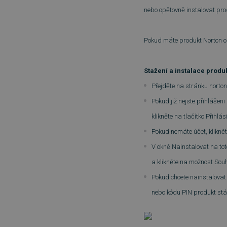
nebo opětovně instalovat pro
Pokud máte produkt Norton od
Stažení a instalace produ
Přejděte na stránku norto
Pokud již nejste přihlášen
klikněte na tlačítko Přihlási
Pokud nemáte účet, kliknět
V okně Nainstalovat na tot
a klikněte na možnost Sou
Pokud chcete nainstalovat
nebo kódu PIN produkt stá