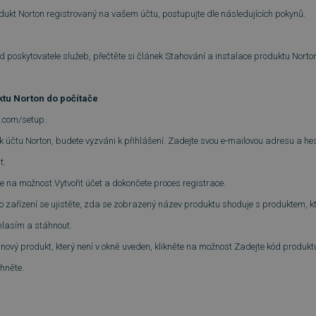
dukt Norton registrovaný na vašem účtu, postupujte dle následujících pokynů.
 poskytovatele služeb, přečtěte si článek Stahování a instalace produktu Norton
ktu Norton do počítače
n.com/setup.
i k účtu Norton, budete vyzváni k přihlášení. Zadejte svou e-mailovou adresu a hes
t.
e na možnost Vytvořit účet a dokončete proces registrace.
o zařízení se ujistěte, zda se zobrazený název produktu shoduje s produktem, kt
hlasím a stáhnout.
 nový produkt, který není v okně uveden, klikněte na možnost Zadejte kód produk
hněte.