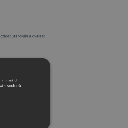
 možnost Stahování a dvakrát
áním našich
vání souborů