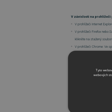
V závislosti na prohlížeči
V prohlížeči Internet Explo
V prohlížeči Firefox nebo
klikněte na stažený soubor
V prohlížeči Chrome: Ve s
Pokud se zobrazí okno Říze
Postupujte podle pokynů n
Produkt Norton je nyní nai
Tyto webov
webových st