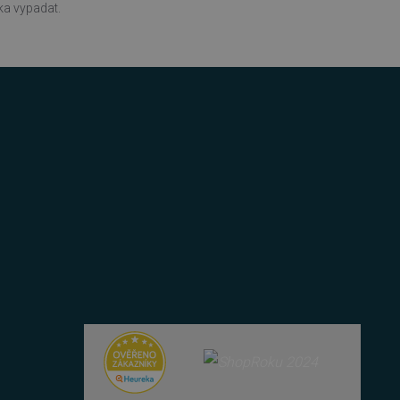
tka vypadat.
azyce PHP. Toto je
ní proměnných relací
ované číslo, jeho použití
 příkladem je udržování
 lidmi a roboty. To je pro
zprávy o používání jejich
azyce PHP. Toto je
ní proměnných relací
ované číslo, jeho použití
 příkladem je udržování
u uživatele a volby
menává údaje o souhlasu
ních údajů a nastavením,
oucích sezeních
 zařízení, která mají
ání a zlepšila uživatelskou
cript.com k zapamatování
níků. Je nutné, aby banner