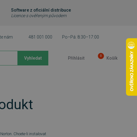
Software z oficiální distribuce
Licence s ověřeným původem
te nám
481 001 000
Po–Pá: 8:30–17:00
0
Vyhledat
Přihlásit
Košík
rodukt
orton. Chcete-li instalovat