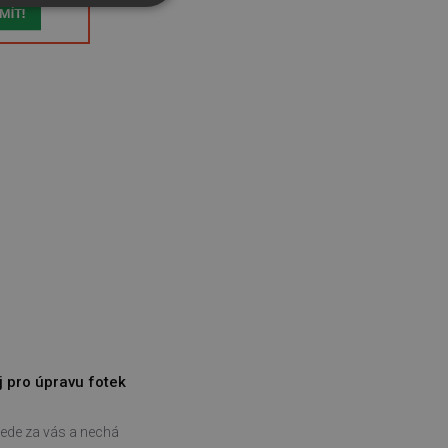
řazené soubory
účtu. Webové stránky nelze
bný soubor cookie
zik.
 lidmi a roboty. To je pro
zprávy o používání jejich
j pro úpravu fotek
 lidmi a roboty. To je pro
zprávy o používání jejich
ede za vás a nechá
položek v nákupním košíku