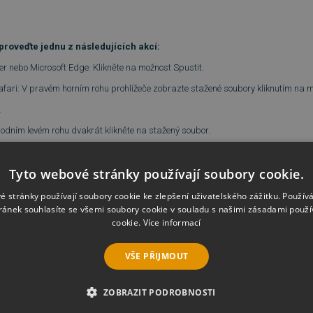
 proveďte jednu z následujících akcí:
rer nebo Microsoft Edge: Klikněte na možnost Spustit.
 Safari: V pravém horním rohu prohlížeče zobrazte stažené soubory kliknutím na
.
podním levém rohu dvakrát klikněte na stažený soubor.
ní uživatelských účtů, klikněte na tlačítko Pokračovat.
Tyto webové stránky používají soubory cookie.
a obrazovce.
nstalován a aktivován.
é stránky používají soubory cookie ke zlepšení uživatelského zážitku. Použív
ránek souhlasíte se všemi soubory cookie v souladu s našimi zásadami použí
cookie.
Více informací
VŠE PŘIJMOUT
ZOBRAZIT PODROBNOSTI