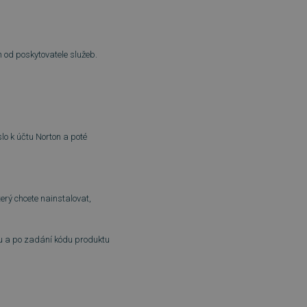
 od poskytovatele služeb.
lo k účtu Norton a poté
erý chcete nainstalovat,
tu a po zadání kódu produktu