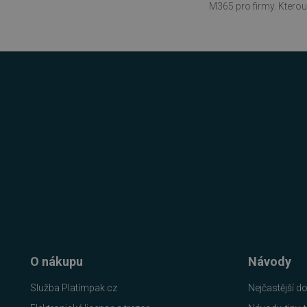
M365 pro firmy. Kterou 
PHPSESSID
__cf_bm
PHPSESSID
VISITOR_PRIVACY_METAD
udid
O nákupu
Návody
CookieScriptConsent
Služba Platímpak.cz
Nejčastější d