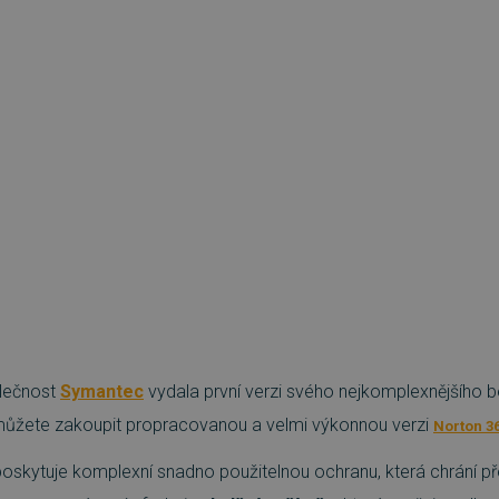
olečnost
Symantec
vydala první verzi svého nejkomplexnějšího 
 můžete zakoupit propracovanou a velmi výkonnou verzi
Norton 36
oskytuje komplexní snadno použitelnou ochranu, která chrání př