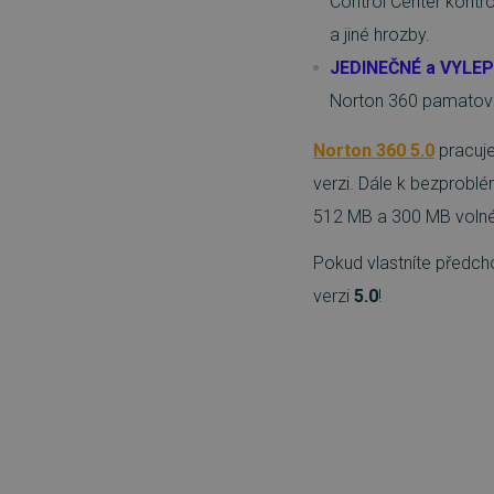
Control Center kontro
Nezbytně nutn
a jiné hrozby.
Nezbytně nutné soubory cook
bez nezbytně nutných soubo
JEDINEČNÉ a VYLE
Norton 360 pamatovat
Název
_GRECAPTCHA
Norton 360 5.0
pracuj
verzi. Dále k bezprob
__cf_bm
512 MB a 300 MB volné
__cf_bm
Pokud vlastníte předch
verzi
5.0
!
basket
PHPSESSID
__cf_bm