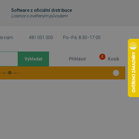
Software z oficiální distribuce
Licence s ověřeným původem
te nám
481 001 000
Po–Pá: 8:30–17:00
0
Vyhledat
Přihlásit
Košík
 ─ ·⛭· ─ · ·