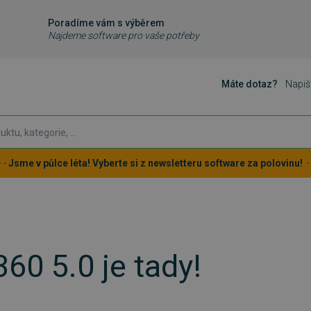
Poradíme vám s výběrem
Najdeme software pro vaše potřeby
Máte dotaz?
Napiš
 · · Jsme v půlce léta! Vyberte si z newsletteru software za polovinu! · ·
60 5.0 je tady!