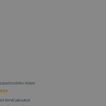
bezpečnostního řešení
.
0 5.0
ed téměř jakoukoli