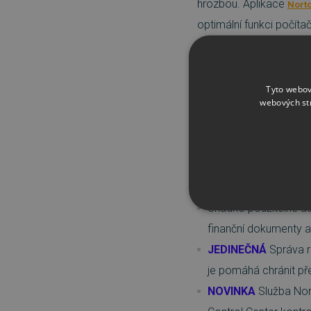
hrozbou. Aplikace
Norto
optimální funkci počíta
důležité soubory a foto
Social Media Scanner
můžete sdílet odkazy be
Tyto webov
webových st
Hlavní novinky a vyle
JEDINEČNÁ
Technolog
takže rychle zjistí a
VYLEPŠENO
Vyladění
Snadno použitelné au
NEZBYTNĚ NUTN
finanční dokumenty a 
FUNKČNÍ SOUBO
JEDINEČNÁ
Správa ro
je pomáhá chránit př
NOVINKA
Služba Nor