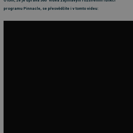
O tom, že je úprava
360°
videa zajímavým rozšířením funkcí
programu Pinnacle, se přesvědčíte i v tomto videu: