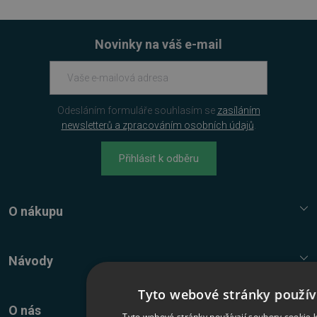
Novinky na váš e-mail
Odesláním formuláře souhlasím se
zasíláním
newsletterů a zpracováním osobních údajů
.
Přihlásit k odběru
O nákupu
Služba Platímpak.cz
Elektronické licence a trezor
Návody
Nákupní řád
Nejčastější dotazy FAQ
Tyto webové stránky použív
Reklamační řád
Návody, tipy, triky
O nás
Tyto webové stránky používají soubory cookie k