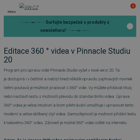
0
menu
· · ─ ·ꕀ· ─ · ·
Surfujte bezpečně s produkty z
newsletteru!
· · ─ ·ꕀ· ─ · ·
Editace 360 ° videa v Pinnacle Studiu
20
Program pro úpravu videí Pinnacle Studio vyšel v nové verzi 20. Ta
je dostupná i v češtině a nabízí hned několik opravdu zajímavých novinek.
Velmi poutavá je možnost pracovat s 360° videi. Vy můžete přidávat tituly
nebo nastavit cestu s možností převodu do standardního videa.
Úprava
360° videa je velice intuitivní a krom přehrávání umožňuje i upravovat tento
moderní a velice oblíbený styl videa. Samozřejmostí je možnost přidání textu
k takovému 360° videu. Zároveň je možné 360° video sdílet na internetu.