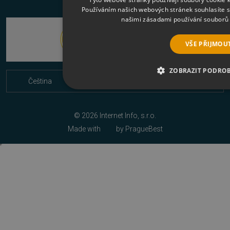
Ochrana osobních údajů
Používáním našich webových stránek souhlasíte s
Kontaktní údaje
našimi zásadami používání souborů
Napište nám
VŠE PŘIJMOU
Nákup multilicencí
Facebook
ZOBRAZIT PODRO
Cookies
Čeština
NEZBYTNĚ NUTNÉ SOUBORY
VÝ
Slovenčina
© 2026 Internet Info, s.r.o.
SOUBORY CÍLENÍ
FUNKČNÍ SO
Made with
by
PragueBest
NEZAŘAZENÉ SOUBORY
Nezbytně nutné soubory
Výkonové soubory
Nezařazené soubo
Nezbytně nutné soubory cookie umožňují základní funkce