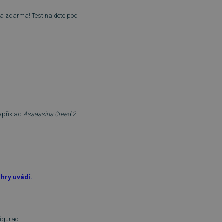
ela zdarma! Test najdete pod
příklad
Assassins Creed 2
.
hry uvádí.
figuraci.