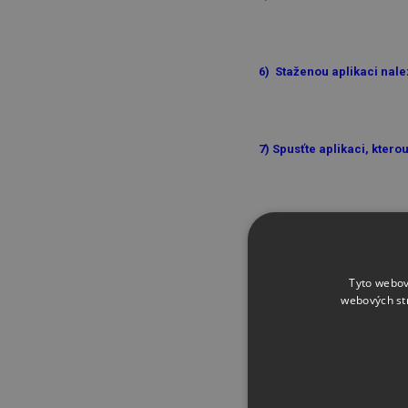
6) Staženou aplikaci nale
7) Spusťte aplikaci, kterou
8) Výsledek naleznete v pr
inspekce. Současně Vám apl
hardwarové požadavky - pro k
Tyto webov
webových st
kartě.