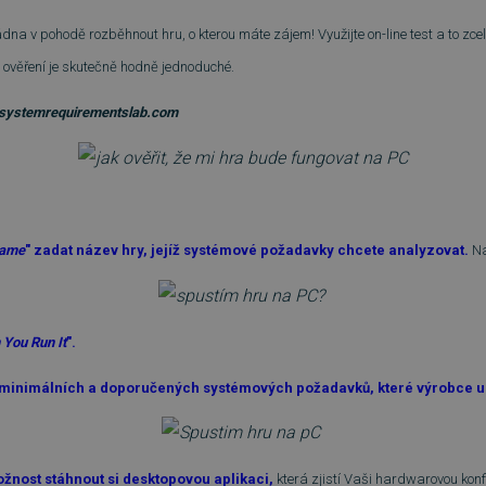
ádna v pohodě rozběhnout hru, o kterou máte zájem! Využijte on-line test a to zc
 ověření je skutečně hodně jednoduché.
systemrequirementslab.com
game
" zadat název hry, jejíž systémové požadavky chcete analyzovat.
Na
 You Run It
".
minimálních a doporučených systémových požadavků, které výrobce u 
žnost stáhnout si desktopovou aplikaci,
která zjistí Vaši hardwarovou kon