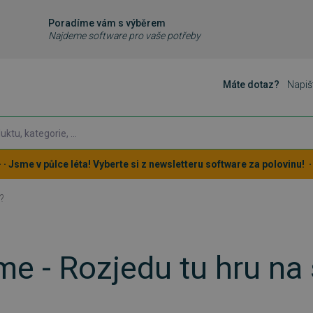
Poradíme vám s výběrem
Najdeme software pro vaše potřeby
Máte dotaz?
Napiš
 · · Jsme v půlce léta! Vyberte si z newsletteru software za polovinu! · ·
?
me - Rozjedu tu hru na