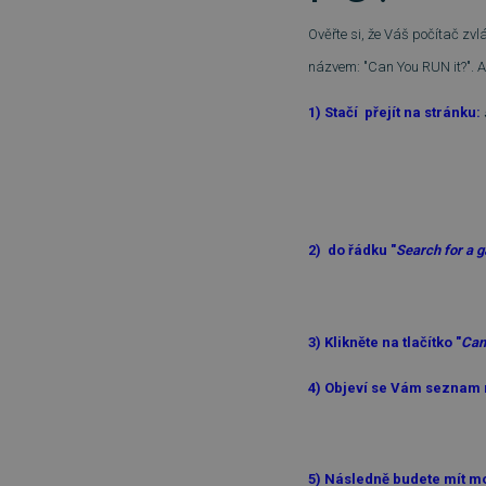
Ověřte si, že Váš počítač zvl
názvem: "Can You RUN it?". A
1) Stačí přejít na stránku:
2) do řádku "
Search for a 
3) Klikněte na tlačítko "
Can
4) Objeví se Vám seznam 
5
) Následně budete mít mo