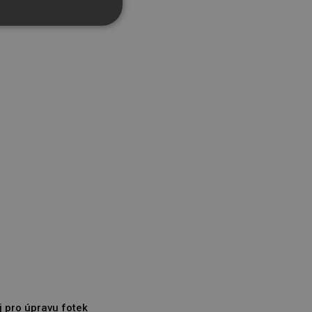
řazené soubory
účtu. Webové stránky nelze
bný soubor cookie
zik.
 lidmi a roboty. To je pro
zprávy o používání jejich
 lidmi a roboty. To je pro
zprávy o používání jejich
j pro úpravu fotek