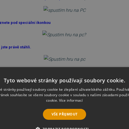
znete pod speciální ikonkou
 jste právě stáhli.
ohlížeči, v okně, ze kterého jste původně aplikaci stáhli.
Po kontrole Can 
Tyto webové stránky používají soubory cookie.
ikace odhalí jaké jsou minimální systémové požadavky (Minimum) a doporuče
onkrétní hru a zda je Váš počítač splňuje. Pod položkou "Video Card" najdete i
é stránky používají soubory cookie ke zlepšení uživatelského zážitku. Použív
ránek souhlasíte se všemi soubory cookie v souladu s našimi zásadami použí
cookie.
Více informací
VŠE PŘIJMOUT