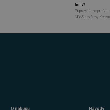
firmy?
basket
Připravili jsme pro Vá
PHPSESSID
M365 pro firmy. Kterou 
__cf_bm
PHPSESSID
VISITOR_PRIVACY_METAD
udid
CookieScriptConsent
O nákupu
Návody