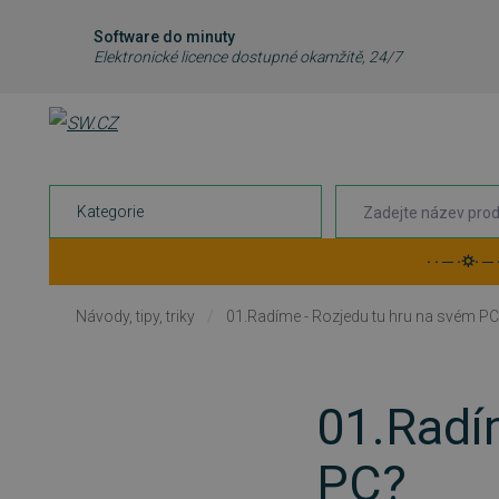
Software do minuty
Elektronické licence dostupné okamžitě, 24/7
Kategorie
· · ─ ·⛭· ─
Návody, tipy, triky
/
01.Radíme - Rozjedu tu hru na svém PC
01.Radí
PC?