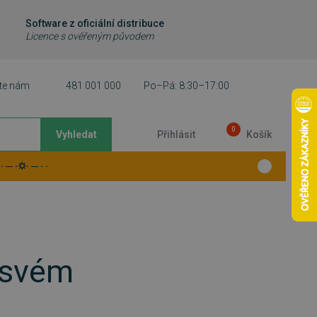
Software z oficiální distribuce
Licence s ověřeným původem
te nám
481 001 000
Po–Pá: 8:30–17:00
0
Vyhledat
Přihlásit
Košík
 ─ ·⛭· ─ · ·
 svém