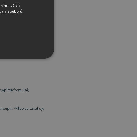
áním našich
vání souborů
b = počítačovou hru
Virtual
vyplňte formulář)
řazené soubory
akoupili. *Akce se vztahuje
účtu. Webové stránky nelze