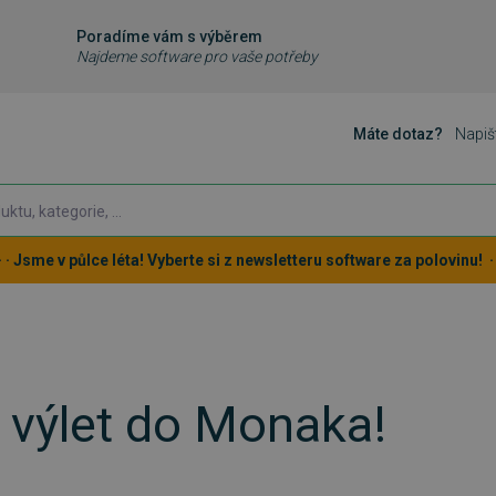
Poradíme vám s výběrem
Najdeme software pro vaše potřeby
Máte dotaz?
Napiš
 · · Jsme v půlce léta! Vyberte si z newsletteru software za polovinu! · ·
e výlet do Monaka!