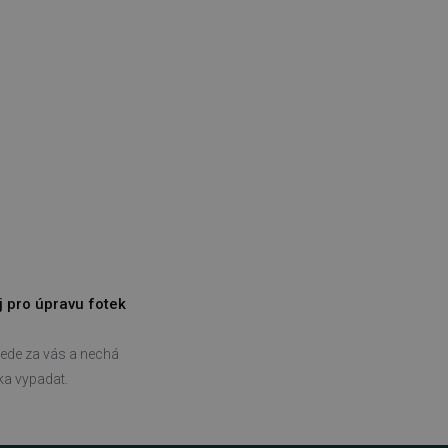
bný soubor cookie
zik.
 lidmi a roboty. To je pro
zprávy o používání jejich
 lidmi a roboty. To je pro
zprávy o používání jejich
položek v nákupním košíku
azyce PHP. Toto je
ní proměnných relací
ované číslo, jeho použití
 příkladem je udržování
j pro úpravu fotek
 lidmi a roboty. To je pro
zprávy o používání jejich
ede za vás a nechá
azyce PHP. Toto je
ní proměnných relací
tka vypadat.
ované číslo, jeho použití
 příkladem je udržování