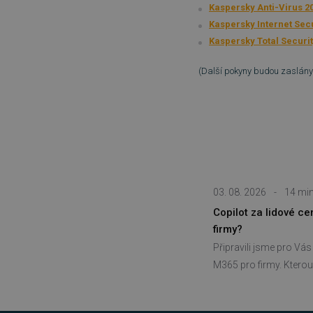
Kaspersky Anti-Virus 2
_GRECAPTCHA
Kaspersky Internet Secu
Kaspersky Total Securit
__cf_bm
(Další pokyny budou zaslány
__cf_bm
basket
PHPSESSID
03. 08. 2026
-
14 min
Copilot za lidové c
__cf_bm
firmy?
Připravili jsme pro Vá
PHPSESSID
M365 pro firmy. Kterou 