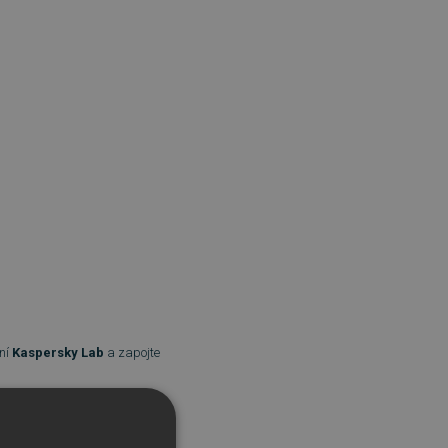
ení
Kaspersky Lab
a zapojte
stáje Ferrari
.