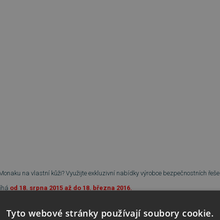
 Monaku na vlastní kůži? Využijte exkluzivní nabídky výrobce bezpečnostních řeš
bíhá
od 18. srpna 2015 až do 18. března 2016.
Tyto webové stránky používají soubory cookie.
vyhrát hlavní cenu
-
bezplatný
výlet do Monaka na Gran Prix na podporu 