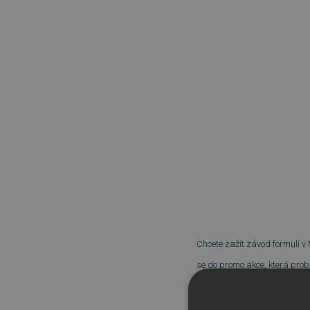
Chcete zažít závod formulí v
se do promo akce, která pro
V tomto období máte
šanci 