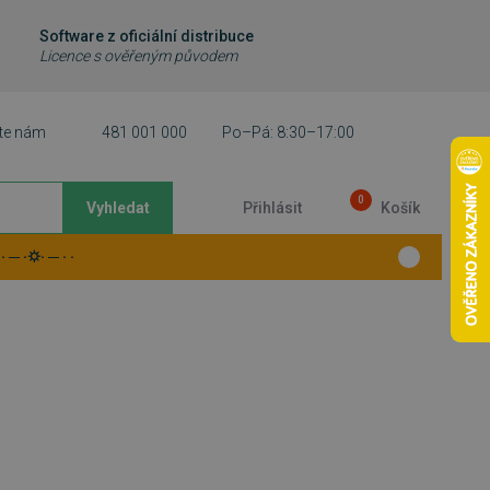
Software z oficiální distribuce
Licence s ověřeným původem
te nám
481 001 000
Po–Pá: 8:30–17:00
0
Vyhledat
Přihlásit
Košík
 ─ ·⛭· ─ · ·