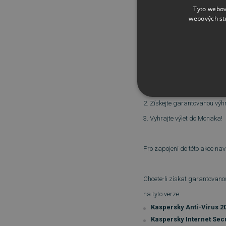
Tyto webov
webových st
Navíc, prvních 100 000 regis
Ferrari Academy
.
Jak tedy postupovat?
1. Kupte si antivirovou ochr
NEZBYTNĚ NUTN
2. Získejte garantovanou výh
3. Vyhrajte výlet do Monaka!
FUNKČNÍ SOUBO
Pro zapojení do této akce
nav
Nezbytně nutn
Chcete-li získat garantovanou
Nezbytně nutné soubory cook
na tyto verze:
bez nezbytně nutných soubo
Kaspersky Anti-Virus 2
Název
Kaspersky Internet Secu