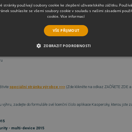
é stránky používají soubory cookie ke zlepšení uživatelského zážitku. Použív
ránek souhlasíte se všemi soubory cookie v souladu s našimi zásadami použí
cookie.
Více informací
trovaných účastníků obdrží
garantovanou výhru
od společnosti Kaspersky La
VŠE PŘIJMOUT
ZOBRAZIT PODROBNOSTI
anu Kaspersky*
É SOUBORY
VÝKONOVÉ SOUBORY
SOUBORY CÍLENÍ
ru
RY
NEZAŘAZENÉ SOUBORY
štivte
speciální stránku výrobce >>>
(Zde klikněte na odkaz ZAČŇETE ZDE a 
é soubory
Výkonové soubory
Soubory cílení
Funkční soubory
Neza
 výhru, zadejte do formuláře své licenční číslo aplikace Kaspersky, kterou jste z
ie umožňují základní funkce webových stránek, jako je přihlášení uživatele a správa 
rů cookie správně používat.
015
Provider
/
Vyprší
Popis
rity - multi-device 2015
Doména