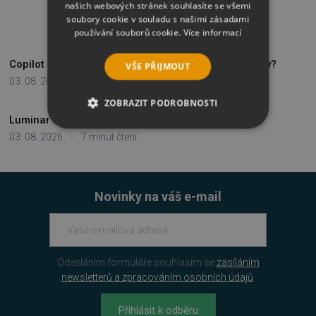
našich webových stránek souhlasíte se všemi
soubory cookie v souladu s našimi zásadami
NAPOSLEDY PŘIDANÉ
používání souborů cookie.
Více informací
Copilot za lidové ceny, jak nakupovat M365 pro firmy?
VŠE PŘIJMOUT
03. 08. 2026
-
14 minut čtení
ZOBRAZIT PODROBNOSTI
Luminar Neo, revoluční nástroj pro úpravu fotek
NEZBYTNĚ NUTNÉ SOUBORY
03. 08. 2026
-
7 minut čtení
VÝKONOVÉ SOUBORY
Novinky na váš e-mail
SOUBORY CÍLENÍ
FUNKČNÍ SOUBORY
Odesláním formuláře souhlasím se
zasíláním
NEZAŘAZENÉ SOUBORY
newsletterů a zpracováním osobních údajů
.
Přihlásit k odběru