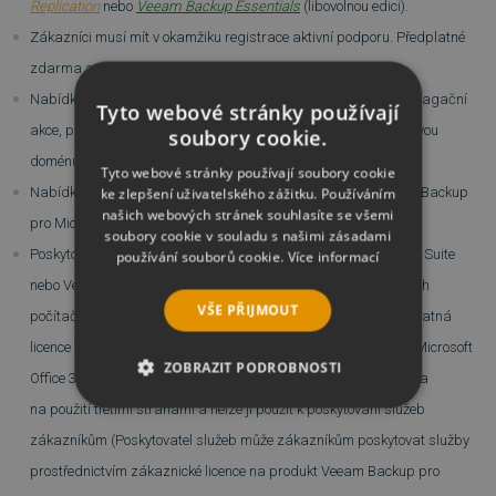
Replication
nebo
Veeam Backup Essentials
(libovolnou edici).
Zákazníci musí mít v okamžiku registrace aktivní podporu. Předplatné
zdarma se aktivuje v okamžiku registrace.
Nabídka je vhodná pro neomezené uživatele během trvání propagační
Tyto webové stránky používají
akce, přestože bude přijatá pouze jedna registrace na podnikovou
soubory cookie.
doménu.
Tyto webové stránky používají soubory cookie
Nabídka zahrnuje produkční podporu 24×7 pro službu Veeam Backup
ke zlepšení uživatelského zážitku. Používáním
našich webových stránek souhlasíte se všemi
pro Microsoft Office 365.
soubory cookie v souladu s našimi zásadami
Poskytovatelé služeb, kteří používají produkt Veeam Availability Suite
používání souborů cookie.
Více informací
nebo Veeam Backup & Replication na svých vlastních virtuálních
VŠE PŘIJMOUT
počítačích, mohou být zařazeni do této propagační akce. Bezplatná
licence v podobě předplatného na produkt Veeam Backup pro Microsoft
ZOBRAZIT PODROBNOSTI
Office 365 je pouze pro interní použití – licence nezahrnuje práva
na použití třetími stranami a nelze ji použít k poskytování služeb
NEZBYTNĚ NUTNÉ SOUBORY
zákazníkům (Poskytovatel služeb může zákazníkům poskytovat služby
VÝKONOVÉ SOUBORY
prostřednictvím zákaznické licence na produkt Veeam Backup pro