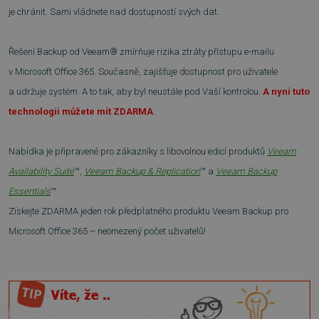
je chránit. Sami vládnete nad dostupností svých dat.
Řešení Backup od Veeam® zmírňuje rizika ztráty přístupu e-mailu
v Microsoft Office 365. Současně, zajišťuje dostupnost pro uživatele
a udržuje systém. A to tak, aby byl neustále pod Vaší kontrolou.
A nyní tuto
technologii můžete mít ZDARMA
.
Nabídka je připravené pro zákazníky s libovolnou edicí produktů
Veeam
Availability Suite
™,
Veeam Backup & Replication
™ a
Veeam Backup
Essentials
™.
Získejte ZDARMA jeden rok předplatného produktu Veeam Backup pro
Microsoft Office 365 – neomezený počet uživatelů!