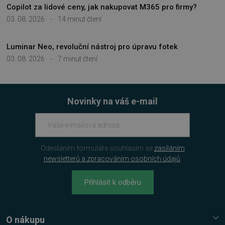
3 týdny
www.google.com
Copilot za lidové ceny, jak nakupovat M365 pro firmy?
03. 08. 2026
-
14 minut čtení
Luminar Neo, revoluční nástroj pro úpravu fotek
03. 08. 2026
-
7 minut čtení
__cf_bm
29 minut
Cloudflare Inc.
54 sekund
.discordapp.net
Novinky na váš e-mail
Odesláním formuláře souhlasím se
zasíláním
newsletterů a zpracováním osobních údajů
.
__cf_bm
29 minut
Cloudflare Inc.
55 sekund
Přihlásit k odběru
.heureka.cz
O nákupu