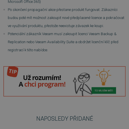
Microsoft Office 365)
SOUBORY CÍLENÍ
Po skončení propagační akce přestane produkt fungovat. Zákazníci
budou poté mít možnost zakoupit nové předplacené licence a pokračovat
FUNKČNÍ SOUBORY
ve využívání produktu, přestože neexistuje závazek ke koupi.
NEZAŘAZENÉ SOUBORY
Potenciální zákazník Veeam musí zakoupit licenci Veeam Backup &
Replication nebo Veeam Availability Suite a obdržet licenční klíč před
registrací k těto nabídce.
Nezbytně nutné soubory
Výkonové soubory
Soubory cílení
Funkční soubory
Nezařazené soubory
Nezbytně nutné soubory cookie umožňují
základní funkce webových stránek, jako je
přihlášení uživatele a správa účtu. Webové
stránky nelze bez nezbytně nutných souborů
cookie správně používat.
Provider
/
Název
Vyprší
NAPOSLEDY PŘIDANÉ
Doména
_GRECAPTCHA
5 měsíců
Google LLC