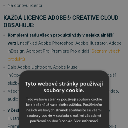
Na obnovu licencí
KAŽDÁ LICENCE ADOBE® CREATIVE CLOUD
OBSAHUJE:
Kompletní sadu všech produktů vždy v nejaktuálnější
verzi,
například Adobe Photoshop, Adobe Illustrator, Adobe
InDesign, Acrobat Pro, Premiere Pro a další
Seznam všech
produktů
Dále Adobe Lightroom, Adobe Muse,
inCopy,Bridge,FireWorks, Fresco, Prelude, Typekit a další
Tyto webové stránky používají
služby
soubory cookie.
Všechny kreativní produkty Adobe pro design, web, video,
audio a on-line aplikace
Tyto webové stránky používají soubory cookie
ke zlepšení uživatelského zážitku. Používáním
našich webových stránek souhlasíte se všemi
v českém jazyce:
Adobe Photoshop Express, Adobe
soubory cookie v souladu s našimi zásadami
Illustrator, Adobe InDesign, Dreamweaver CC, Adobe
používání souborů cookie.
Více informací
Premiere Pro CC, Animate, Experience Design, Fireworks