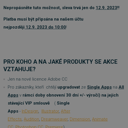
Nepropásněte tuto možnost, sleva trvá jen do
12
.9.
2023
!!
Platba musí být připsána na našem účtu
nejpozději
12
.9.
2023 do 10:00
!
PRO KOHO A NA JAKÉ PRODUKTY SE AKCE
VZTAHUJE?
Jen na nové licence Adobe CC
Pro zákazníky, kteří chtějí
upgradovat
ze
Single Apps
na
All
Apps
v
rámci doby obnovení 30 dní +/- výročí) na jejich
stávající VIP smlouvě
(
Single
Apps
-
InDesign
,
Illustrator
,
After
Effects
,
Audition
,
Dreamweaver
,
Dimension
,
Animate
CC
,
Photoshop CC
,
Premiere
)