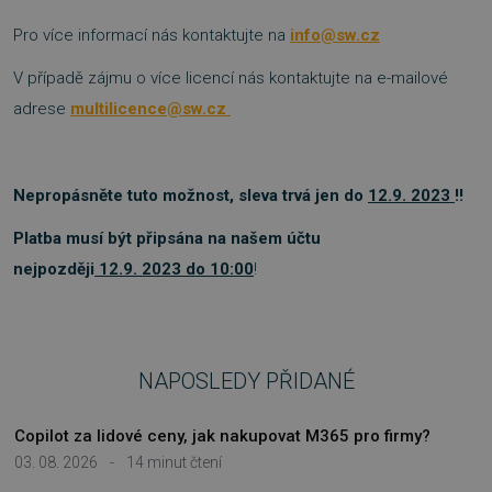
Funkční soubory
Nezařazené soubory
Pro více informací nás kontaktujte na
info@sw.cz
Nezbytně nutné soubory cookie umožňují
základní funkce webových stránek, jako je
V případě zájmu o více licencí nás kontaktujte na e-mailové
přihlášení uživatele a správa účtu. Webové
stránky nelze bez nezbytně nutných souborů
adrese
multilicence@sw.cz
cookie správně používat.
Provider
/
Název
Vyprší
Doména
Nepropásněte tuto možnost, sleva trvá jen do
12
.9.
2023
!!
_GRECAPTCHA
5 měsíců
Google LLC
3 týdny
www.google.com
Platba musí být připsána na našem účtu
nejpozději
12
.9.
2023 do 10:00
!
__cf_bm
29 minut
Cloudflare Inc.
NAPOSLEDY PŘIDANÉ
54 sekund
.discordapp.net
Copilot za lidové ceny, jak nakupovat M365 pro firmy?
03. 08. 2026
-
14 minut čtení