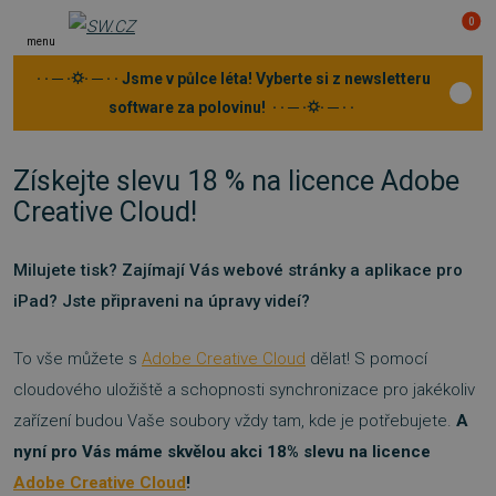
0
menu
· · ─ ·⛭· ─ · · Jsme v půlce léta! Vyberte si z newsletteru
software za polovinu! · · ─ ·⛭· ─ · ·
Získejte slevu 18 % na licence Adobe
Creative Cloud!
Milujete tisk? Zajímají Vás webové stránky a aplikace pro
iPad? Jste připraveni na úpravy videí?
To vše můžete s
Adobe Creative Cloud
dělat! S pomocí
cloudového uložiště a schopnosti synchronizace pro jakékoliv
zařízení budou Vaše soubory vždy tam, kde je potřebujete.
A
nyní pro Vás máme skvělou akci 18% slevu na licence
Adobe Creative Cloud
!