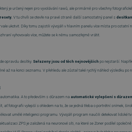
, který je určený nejen pro vyvolávání rawů, ale primárně pro všechny fotografic
resety.
V tu chvíli se
otevře na pravé straně další samostatný panel s
desítkam
ale ukotvit. Díky tomu zajistili vývojáři v hlavním panelu více místa pro ostatní n
zhraní vyhovovalo více, můžete se k němu samozřejmě vrátit.
zde opravdu desítky.
Seřazeny jsou od těch nejnovějších
po nejstarší. Napří
né až na konci seznamu. V přehledu ale zůstal také rychlý náhled výsledku po na
í
í automatika. A to především s důrazem na
automatické vylepšení s důrazem
 ať fotografii vylepší s ohledem na to, že se jedná třeba o portrétní snímek, širo
ovat umělé inteligenci programu. Vývojáři program naučili detekovat lidské tv
 aktualizaci ZPS je založená na neuronové síti, na které se Zoner podílel společně