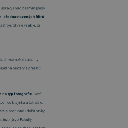
ké úpravy i nad běžným jpegy,
i přednastavených filtrů
.
ástroje. Skvělé však je, že
klad i všemožné varianty
jetí na některý z presetů.
 na typ fotografie
. Nově
koúhlou krajinku a tak dále.
áře a postupně i další prvky
 s inženýry z Fakulty