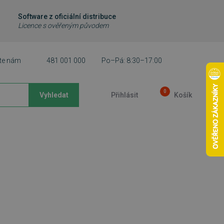
Software z oficiální distribuce
Licence s ověřeným původem
te nám
481 001 000
Po–Pá: 8:30–17:00
0
Vyhledat
Přihlásit
Košík