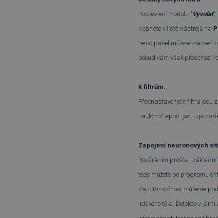
Po otevření modulu "
Vyvolat
"
klepněte v liště nástrojů na
P
Tento panel můžete zároveň trv
pokud vám však předchozí ro
K filtrům..
Přednastavených filtrů jsou 
na „lomo“ apod. jsou upozadě
Zapojení neuronových sít
Rozšířením prošla i základn
tedy můžete po programu chtít,
Za tuto možnost můžeme poděk
lidského těla. Detekce v jarní