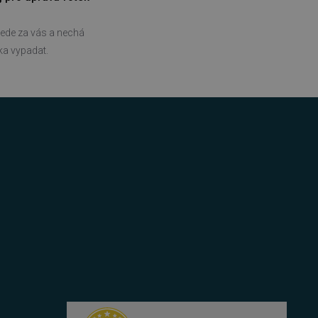
účtu. Webové stránky nelze
ede za vás a nechá
tka vypadat.
bný soubor cookie
zik.
 lidmi a roboty. To je pro
zprávy o používání jejich
 lidmi a roboty. To je pro
zprávy o používání jejich
položek v nákupním košíku
azyce PHP. Toto je
ní proměnných relací
ované číslo, jeho použití
 příkladem je udržování
 lidmi a roboty. To je pro
zprávy o používání jejich
azyce PHP. Toto je