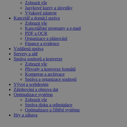
Zobrazit vše
Jazykové kurzy a slovníky
Výukové nástroje
Kancelář a domácí správa
Zobrazit vše
Kancelářské programy a e-mail
PDF a OCR
Organizace a plánování
Finance a evidence
Vzdálená správa
Servery a sítě
Správa souborů a konverze
Zobrazit vše
Převody a konverze formátů
Komprese a archivace
Správa a organizace souborů
Vývoj a webdesign
Zálohování a obnova dat
Optimalizace systému
Zobrazit vše
Správa disku a odinstalace
Optimalizace a čištění systému
Hry a zábava