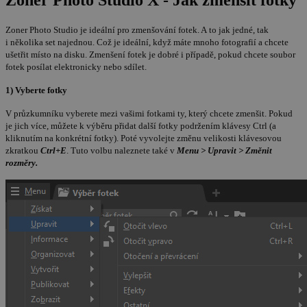
Zoner Photo Studio je ideální pro zmenšování fotek. A to jak jedné, tak
i několika set najednou. Což je ideální, když máte mnoho fotografií a chcete
ušetřit místo na disku. Zmenšení fotek je dobré i případě, pokud chcete soubor
fotek posílat elektronicky nebo sdílet.
1) Vyberte fotky
V průzkumníku vyberete mezi vašimi fotkami ty, který chcete zmenšit. Pokud
je jich více, můžete k výběru přidat další fotky podržením klávesy Ctrl (a
kliknutím na konkrétní fotky). Poté vyvolejte změnu velikosti klávesovou
zkratkou
Ctrl+E
. Tuto volbu naleznete také v
Menu > Upravit > Změnit
rozměry.