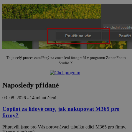
To je celý proces zaměřený na zmenšení fotografií v programu Zoner Photo
Studio X.
Naposledy přidané
03. 08. 2026
-
14 minut čtení
Copilot za lidové ceny, jak nakupovat M365 pro
firmy?
Připravili jsme pro Vás porovnávací tabulku edicí M365 pro firmy.