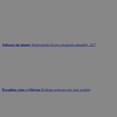
Software do minuty
Elektronické licence dostupné okamžitě, 24/7
Poradíme vám s výběrem
Najdeme software pro vaše potřeby