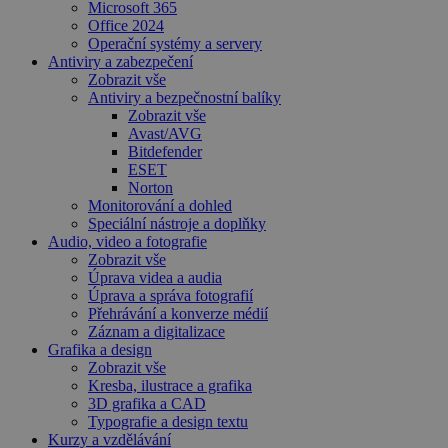
Microsoft 365
Office 2024
Operační systémy a servery
Antiviry a zabezpečení
Zobrazit vše
Antiviry a bezpečnostní balíky
Zobrazit vše
Avast/AVG
Bitdefender
ESET
Norton
Monitorování a dohled
Speciální nástroje a doplňky
Audio, video a fotografie
Zobrazit vše
Úprava videa a audia
Úprava a správa fotografií
Přehrávání a konverze médií
Záznam a digitalizace
Grafika a design
Zobrazit vše
Kresba, ilustrace a grafika
3D grafika a CAD
Typografie a design textu
Kurzy a vzdělávání