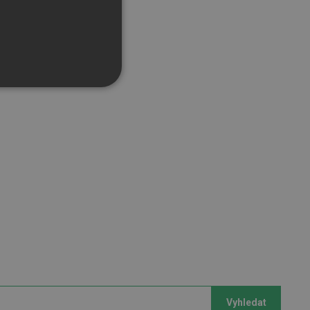
řazené soubory
účtu. Webové stránky nelze
bný soubor cookie
zik.
Vyhledat
 lidmi a roboty. To je pro