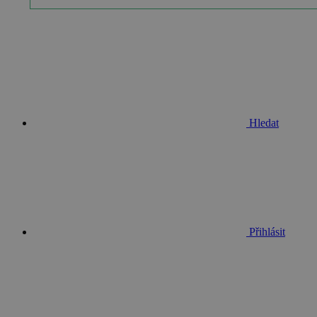
__cf_bm
basket
PHPSESSID
Hledat
__cf_bm
PHPSESSID
Přihlásit
VISITOR_PRIVACY_METAD