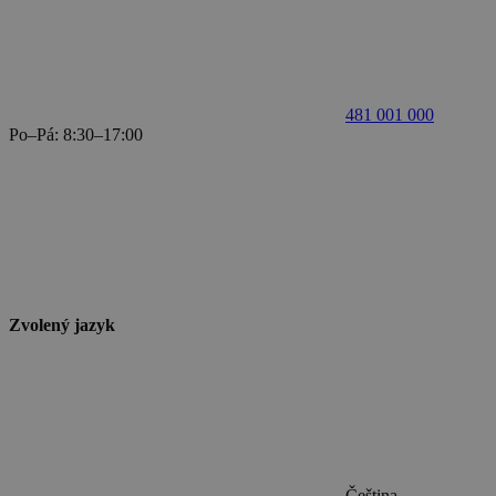
481 001 000
Po–Pá: 8:30–17:00
Zvolený jazyk
Čeština