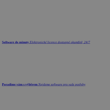
Software do minuty
Elektronické licence dostupné okamžitě, 24/7
Poradíme vám s výběrem
Najdeme software pro vaše potřeby