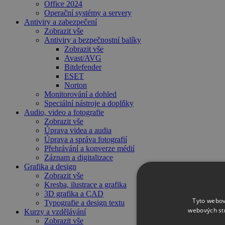
Office 2024
Operační systémy a servery
Antiviry a zabezpečení
Zobrazit vše
Antiviry a bezpečnostní balíky
Zobrazit vše
Avast/AVG
Bitdefender
ESET
Norton
Monitorování a dohled
Speciální nástroje a doplňky
Audio, video a fotografie
Zobrazit vše
Úprava videa a audia
Úprava a správa fotografií
Přehrávání a konverze médií
Záznam a digitalizace
Grafika a design
Zobrazit vše
Kresba, ilustrace a grafika
3D grafika a CAD
Tyto webov
Typografie a design textu
webových st
Kurzy a vzdělávání
Zobrazit vše