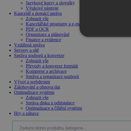
Jazykové kurzy a slovníky
Výukové nástroje
Kancelář a domácí správa
Zobrazit vše
Kancelářské programy a e-mail
PDF a OCR
Organizace a plánování
NEZBYTNĚ NUTN
Finance a evidence
Vzdálená správa
Servery a sítě
FUNKČNÍ SOUBO
Správa souborů a konverze
Zobrazit vše
Převody a konverze formátů
Komprese a archivace
Správa a organizace souborů
Nezbytně nutn
Vývoj a webdesign
Zálohování a obnova dat
Nezbytně nutné soubory cook
Optimalizace systému
bez nezbytně nutných soubo
Zobrazit vše
Správa disku a odinstalace
Název
Optimalizace a čištění systému
Hry a zábava
_GRECAPTCHA
__cf_bm