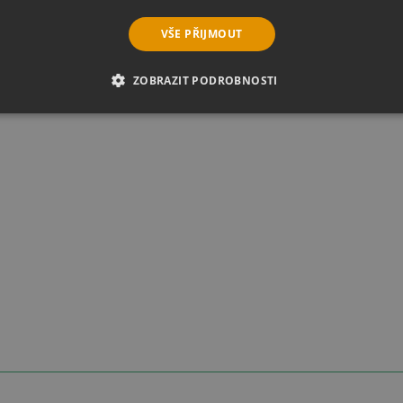
VŠE PŘIJMOUT
ZOBRAZIT PODROBNOSTI
É SOUBORY
VÝKONOVÉ SOUBORY
SOUBORY CÍLENÍ
RY
NEZAŘAZENÉ SOUBORY
é soubory
Výkonové soubory
Soubory cílení
Funkční soubory
Neza
ie umožňují základní funkce webových stránek, jako je přihlášení uživatele a správa 
rů cookie správně používat.
Provider
/
Vyprší
Popis
Doména
5 měsíců
Google reCAPTCHA nastaví při spuštění potře
Google LLC
3 týdny
(_GRECAPTCHA) za účelem provedení analýzy ri
www.google.com
29 minut
Tento soubor cookie se používá k rozlišení mezi