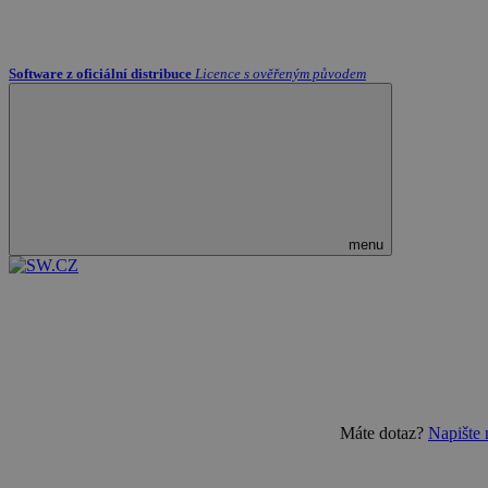
Software z oficiální distribuce
Licence s ověřeným původem
menu
Máte dotaz?
Napište