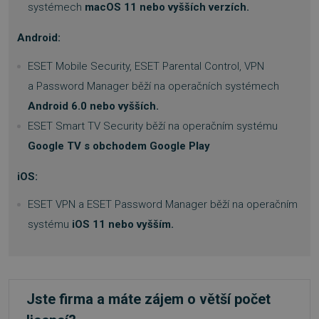
systémech
macOS 11 nebo vyšších verzích.
Android:
ESET Mobile Security, ESET Parental Control, VPN
PHPSESSID
Zavřením
PHP.net
prohlížeče
.www.sw.sk
a Password Manager běží na operačních systémech
Android 6.0 nebo vyšších.
ESET Smart TV Security běží na operačním systému
Google TV s obchodem Google Play
iOS:
ESET VPN a ESET Password Manager běží na operačním
systému
iOS 11 nebo vyšším.
Jste firma a máte zájem o větší počet