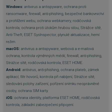
Windows:
antivirus a antispyware, ochrana proti
Nezbytně nutné soubory
ransomware, firewall, anti-phishing, bezpečné bankovnictví
Výkonové soubory
Soubory cílení
a prohlížení webu, ochrana webkamery, rodičovská
Funkční soubory
Nezařazené soubory
kontrola, ochrana proti útokům hrubou silou, Strážce sítě,
Anti-Theft, ESET SysInspector, plynulé aktualizace, herní
Nezbytně nutné soubory cookie umožňují
základní funkce webových stránek, jako je
režim.
přihlášení uživatele a správa účtu. Webové
stránky nelze bez nezbytně nutných souborů
macOS:
antivirus a antispyware, webová a e-mailová
cookie správně používat.
ochrana, kontrola výměnných médií, firewall, anti-phishing,
Provider
/
Název
Vyprší
Doména
Strážce sítě, rodičovská kontrola, ESET HOME.
Android:
antivirus, anti-phishing, ochrana plateb, zámek
_GRECAPTCHA
5 měsíců
Google LLC
3 týdny
www.google.com
aplikací, filtr hovorů, kontrola při nabíjení, Strážce sítě,
sledování polohy zařízení, pořízení snímku neoprávněné
osoby, ochrana SIM karty.
iOS:
ochrana identity, platforma ESET HOME, rodičovská
kontrola, základní zabezpečení připojení.
__cf_bm
29 minut
Cloudflare Inc.
54 sekund
.discordapp.net