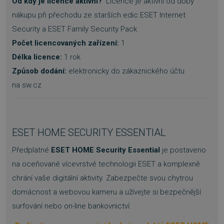
Od kdy je licence aktivní?
Licence je aktivní od doby
nákupu při přechodu ze starších edic ESET Internet
Security a ESET Family Security Pack
Počet licencovaných zařízení:
1
Délka licence:
1 rok
Způsob dodání:
elektronicky do zákaznického účtu
na sw.cz
ESET HOME SECURITY ESSENTIAL
Předplatné
ESET HOME Security Essential
je postaveno
na oceňované vícevrstvé technologii ESET a komplexně
chrání vaše digitální aktivity. Zabezpečte svou chytrou
domácnost a webovou kameru a užívejte si bezpečnější
surfování nebo on-line bankovnictví.