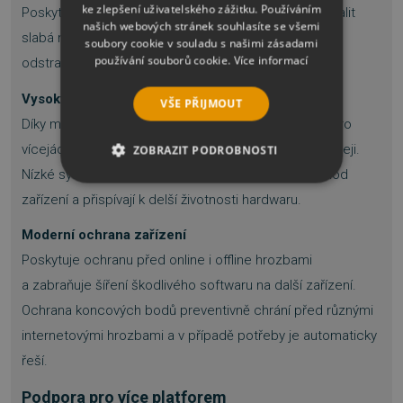
ke zlepšení uživatelského zážitku. Používáním
Poskytuje přehled připojených zařízení, pomáhá odhalit
našich webových stránek souhlasíte se všemi
slabá místa chytrých zařízení a nabízí doporučení pro
soubory cookie v souladu s našimi zásadami
používání souborů cookie.
Více informací
odstranění zjištěných bezpečnostních problémů.
Vysoký výkon
VŠE PŘIJMOUT
Díky multivláknovému skenování optimalizovanému pro
vícejádrové procesory probíhá kontrola zařízení rychleji.
ZOBRAZIT PODROBNOSTI
Nízké systémové nároky zároveň zajišťují plynulý chod
NEZBYTNĚ NUTNÉ SOUBORY
zařízení a přispívají k delší životnosti hardwaru.
VÝKONOVÉ SOUBORY
Moderní ochrana zařízení
Poskytuje ochranu před online i offline hrozbami
SOUBORY CÍLENÍ
a zabraňuje šíření škodlivého softwaru na další zařízení.
Ochrana koncových bodů preventivně chrání před různými
FUNKČNÍ SOUBORY
internetovými hrozbami a v případě potřeby je automaticky
NEZAŘAZENÉ SOUBORY
řeší.
Podpora pro více platforem