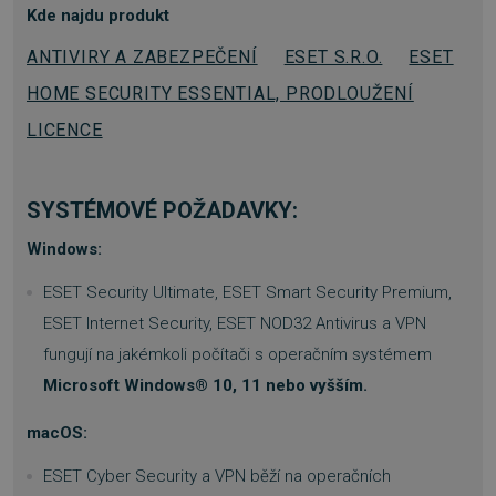
Kde najdu produkt
ANTIVIRY A ZABEZPEČENÍ
ESET S.R.O.
ESET
HOME SECURITY ESSENTIAL, PRODLOUŽENÍ
LICENCE
__cf_bm
29 minut
Cloudflare Inc.
SYSTÉMOVÉ POŽADAVKY:
55 sekund
.heureka.cz
Windows:
ESET Security Ultimate, ESET Smart Security Premium,
ESET Internet Security, ESET NOD32 Antivirus a VPN
fungují na jakémkoli počítači s operačním systémem
Microsoft Windows® 10, 11 nebo vyšším.
basket
.www.sw.cz
2 týdny 6
macOS:
dní
ESET Cyber Security a VPN běží na operačních