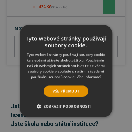
od
424 Kč
od
499 Kč
Nevybrali jste si?
Tyto webové stránky používají
Zkuste si prohlédnout produkty ze stejné
soubory cookie.
kategorie
Tyto webové stránky používají soubory cookie
ke zlepšení uživatelského zážitku. Používáním
našich webových stránek souhlasíte se všemi
soubory cookie v souladu s našimi zásadami
používání souborů cookie.
Více informací
VŠE PŘIJMOUT
Jste firma a máte zájem o větší počet
ZOBRAZIT PODROBNOSTI
licencí?
NEZBYTNĚ NUTNÉ SOUBORY
Jste škola nebo státní instituce?