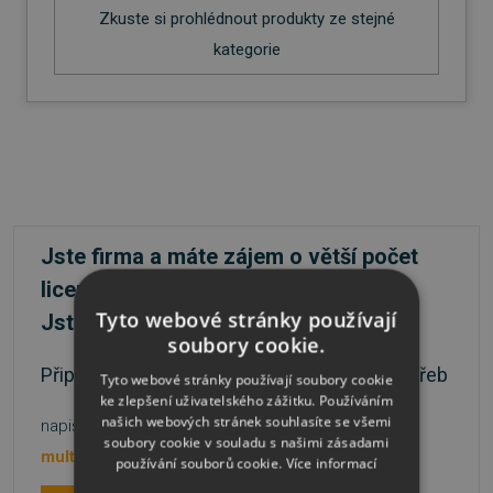
Zkuste si prohlédnout produkty ze stejné
kategorie
Jste firma a máte zájem o větší počet
licencí?
Tyto webové stránky používají
Jste škola nebo státní instituce?
soubory cookie.
Připravíme nabídku přesně podle vašich potřeb
Tyto webové stránky používají soubory cookie
ke zlepšení uživatelského zážitku. Používáním
našich webových stránek souhlasíte se všemi
napište na
nebo volejte
soubory cookie v souladu s našimi zásadami
multilicence@sw.cz
481 001 003
používání souborů cookie.
Více informací