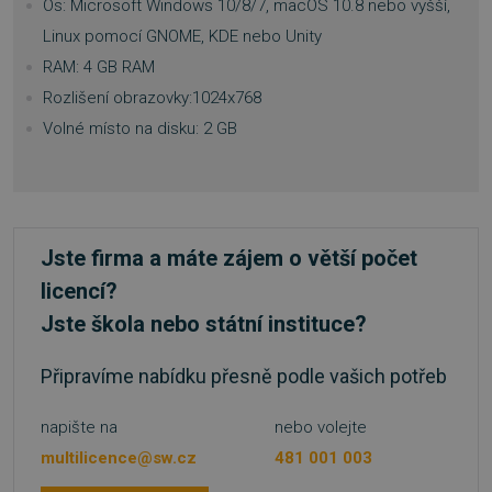
Os: Microsoft Windows 10/8/7, macOS 10.8 nebo vyšší,
Linux pomocí GNOME, KDE nebo Unity
RAM: 4 GB RAM
Rozlišení obrazovky:1024x768
Volné místo na disku: 2 GB
__cf_bm
29 minut
Cloudflare Inc.
54 sekund
.discordapp.net
Jste firma a máte zájem o větší počet
licencí?
Jste škola nebo státní instituce?
__cf_bm
29 minut
Cloudflare Inc.
55 sekund
.heureka.cz
Připravíme nabídku přesně podle vašich potřeb
napište na
nebo volejte
multilicence@sw.cz
481 001 003