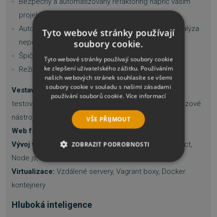
Bezpečný a automatizovaný refaktoring napříč vaším
projektem
Automaticky detekuje problémy s kódem: např. analýza
Tyto webové stránky používají
nepoužitého kódu
soubory cookie.
Špičkový vysoce výkonný debugger
Tyto webové stránky používají soubory cookie
ke zlepšení uživatelského zážitku. Používáním
Režim Vim-emulace
našich webových stránek souhlasíte se všemi
soubory cookie v souladu s našimi zásadami
Vestavěné nástroje
: ladění Pythonu, kontrola verzí,
používání souborů cookie.
Více informací
testování jednotek &, pokrytí kódu, profilování, databázové
nástroje
VŠE PŘIJMOUT
Web framework:
Django, Flask, Pyramid, Web2py
Vývoj webu:
JavaScript, HTML / CSS, AngularJS, React,
ZOBRAZIT PODROBNOSTI
Node.js, Vue.js
NEZBYTNĚ NUTNÉ SOUBORY
Virtualizace:
Vzdálené servery, Vagrant boxy, Docker
kontejnery
VÝKONOVÉ SOUBORY
Hluboká inteligence
SOUBORY CÍLENÍ