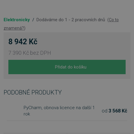
Elektronicky
/
Dodáváme do 1 - 2 pracovních dnů
(
Co to
znamená?
)
8 942 Kč
7 390 Kč
bez DPH
Přidat do košíku
PODOBNÉ PRODUKTY
PyCharm, obnova licence na další 1
od
3 568 Kč
rok