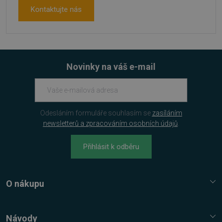
Kontaktujte nás
basket
.www.sw.cz
2 týdny 6
dní
Novinky na váš e-mail
Odesláním formuláře souhlasím se
zasíláním
PHPSESSID
Zavřením
PHP.net
prohlížeče
.www.sw.sk
newsletterů a zpracováním osobních údajů
.
Přihlásit k odběru
O nákupu
Služba Platímpak.cz
Elektronické licence a trezor
Návody