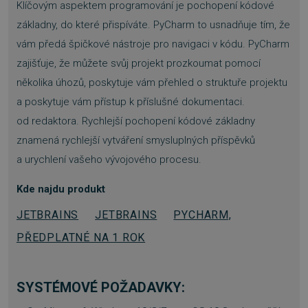
Klíčovým aspektem programování je pochopení kódové
FUNKČNÍ SOUBORY
základny, do které přispíváte. PyCharm to usnadňuje tím, že
vám předá špičkové nástroje pro navigaci v kódu. PyCharm
NEZAŘAZENÉ SOUBORY
zajišťuje, že můžete svůj projekt prozkoumat pomocí
několika úhozů, poskytuje vám přehled o struktuře projektu
a poskytuje vám přístup k příslušné dokumentaci.
od redaktora. Rychlejší pochopení kódové základny
Nezbytně nutné soubory
znamená rychlejší vytváření smysluplných příspěvků
Výkonové soubory
Soubory cílení
a urychlení vašeho vývojového procesu.
Funkční soubory
Nezařazené soubory
Nezbytně nutné soubory cookie umožňují
Kde najdu produkt
základní funkce webových stránek, jako je
přihlášení uživatele a správa účtu. Webové
JETBRAINS
JETBRAINS
PYCHARM,
stránky nelze bez nezbytně nutných souborů
cookie správně používat.
PŘEDPLATNÉ NA 1 ROK
Provider
/
Název
Vyprší
Doména
_GRECAPTCHA
5 měsíců
Google LLC
SYSTÉMOVÉ POŽADAVKY:
3 týdny
www.google.com