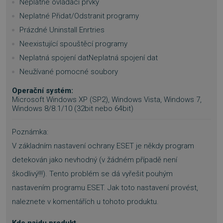
Neplatné ovládací prvky
Neplatné Přidat/Odstranit programy
NEZAŘAZENÉ SOUBORY
Prázdné Uninstall Enrtries
Neexistující spouštěcí programy
Neplatná spojení datNeplatná spojení dat
Nezbytně nutné soubory
Neužívané pomocné soubory
Výkonové soubory
Soubory cílení
Operační systém:
Funkční soubory
Nezařazené soubory
Microsoft Windows XP (SP2), Windows Vista, Windows 7,
Windows 8/8.1/10 (32bit nebo 64bit)
Nezbytně nutné soubory cookie umožňují
základní funkce webových stránek, jako je
Poznámka:
přihlášení uživatele a správa účtu. Webové
stránky nelze bez nezbytně nutných souborů
V základním nastavení ochrany ESET je někdy program
cookie správně používat.
detekován jako nevhodný (v žádném případě není
Provider
/
Název
Vyprší
Doména
škodlivý!!!). Tento problém se dá vyřešit pouhým
_GRECAPTCHA
5 měsíců
Google LLC
nastavením programu ESET. Jak toto nastavení provést,
3 týdny
www.google.com
naleznete v komentářích u tohoto produktu.
Kde najdu produkt