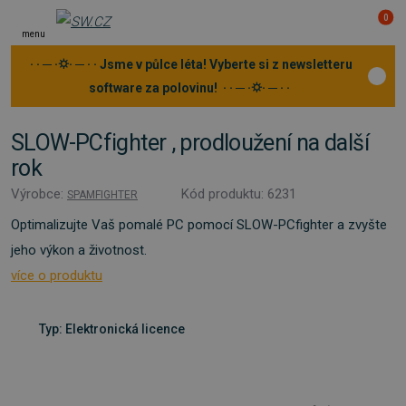
0
menu
· · ─ ·⛭· ─ · · Jsme v půlce léta! Vyberte si z newsletteru
software za polovinu! · · ─ ·⛭· ─ · ·
SLOW-PCfighter , prodloužení na další
rok
Výrobce:
Kód produktu: 6231
SPAMFIGHTER
Optimalizujte Vaš pomalé PC pomocí SLOW-PCfighter a zvyšte
jeho výkon a životnost.
více o produktu
Typ: Elektronická licence