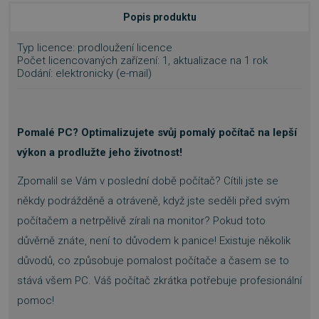
Popis produktu
Typ licence: prodloužení licence
Počet licencovaných zařízení: 1, aktualizace na 1 rok
Dodání: elektronicky (e-mail)
Pomalé PC? Optimalizujete svůj pomalý počítač na lepší
výkon a prodlužte jeho životnost!
Zpomalil se Vám v poslední době počítač? Cítili jste se
někdy podrážděně a otráveně, když jste seděli před svým
počítačem a netrpělivě zírali na monitor? Pokud toto
důvěrně znáte, není to důvodem k panice! Existuje několik
důvodů, co způsobuje pomalost počítače a časem se to
stává všem PC. Váš počítač zkrátka potřebuje profesionální
pomoc!