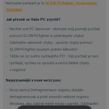
Nemusíte panikařit je tu
SLOW-PCfighter. Vyzkoušejte
ZDARMA!
Jak přesně se Vaše PC zrychlí?
Nechte své PC skenovat - skenujte svůj pomalý počítač
pomocí SLOW-PCfighter a vyhledejete chyby!
Odstraňte nalezené chyby - opravte chyby pomocí
SLOW-PCfighter pouhým jedním kliknutím!
Těšte se ze svého rychlejšího PC! - Váš počítač je nyní
rychlejší, rychleji se spouští a nemá žádné chyby
v registru!
Nejvýznamější v nové verzi jsou:
Nový nástroj Defragmentace registru dokáže
defragmentovat a poté zmenšit velikost registru
Windows, aby zabíral méně místa v paměti. Odstranění