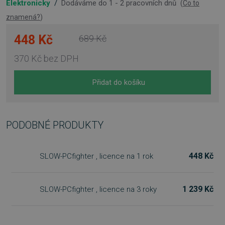
Elektronicky
/
Dodáváme do 1 - 2 pracovních dnů
(
Co to
znamená?
)
448 Kč
689 Kč
370 Kč
bez DPH
Přidat do košíku
PODOBNÉ PRODUKTY
448 Kč
SLOW-PCfighter , licence na 1 rok
1 239 Kč
SLOW-PCfighter , licence na 3 roky