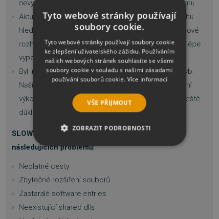
nevyužívaného prostoru zlepší výkon celého systému.
Tyto webové stránky používají
Aktualizované rozhraní nabízí lepší přehled o průběhu
soubory cookie.
hledání a oprav chyb a zrychlování pomalého PC. Nové
Tyto webové stránky používají soubory cookie
rozhraní je také více uživatelsky přívětivé a prostě i lépe
ke zlepšení uživatelského zážitku. Používáním
vypadá!
našich webových stránek souhlasíte se všemi
soubory cookie v souladu s našimi zásadami
Byl implementován lepší modul pro vyhledávání chyb.
používání souborů cookie.
Více informací
Naši programátoři odvedli skvělou práci na vylepšení
výkonu při hledání chyb a nový modul nyní provádí ještě
VŠE PŘIJMOUT
důkladnější analýzu vašeho systému.
ZOBRAZIT PODROBNOSTI
SLOW-PCfighter zrychlí Váš počítač vyřešením
následujících problémů:
NEZBYTNĚ NUTNÉ SOUBORY
Neplatné cesty
VÝKONOVÉ SOUBORY
Zbytečné rozšíření souborů
Zastaralé software entries
SOUBORY CÍLENÍ
Neexistující shared dlls
FUNKČNÍ SOUBORY