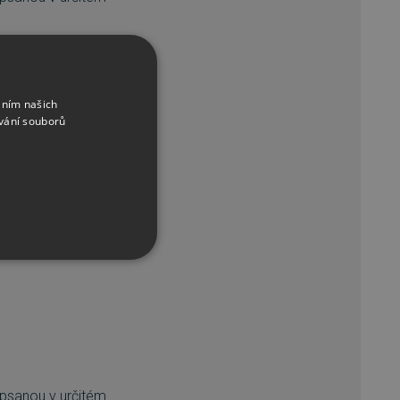
áním našich
vání souborů
řazené soubory
 psanou v určitém