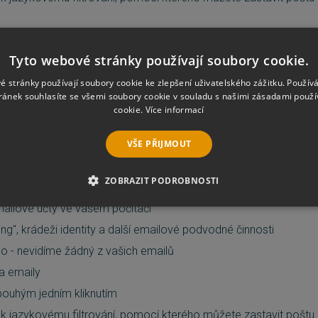
 nástrojovou lištu v Microsoft Outlook
Tyto webové stránky používají soubory cookie.
pora zdarma
st/Whitelist vstupy
é stránky používají soubory cookie ke zlepšení uživatelského zážitku. Použív
ránek souhlasíte se všemi soubory cookie v souladu s našimi zásadami použí
 SPAMfighter odkaz v patě textu ve vašich emailech
cookie.
Více informací
ez reklam
VŠE PŘIJMOUT
ZOBRAZIT PODROBNOSTI
vání spamu, která získala řadu ocenění
ailové účty ve vašem počítači
É SOUBORY
VÝKONOVÉ SOUBORY
SOUBORY CÍLENÍ
hing", krádeži identity a další emailové podvodné činnosti
RY
NEZAŘAZENÉ SOUBORY
o - nevidíme žádný z vašich emailů
a emaily
pouhým jedním kliknutím
é soubory
Výkonové soubory
Soubory cílení
Funkční soubory
Neza
 k jazykovému filtrování, pomocí kterého můžete zastavit poštu