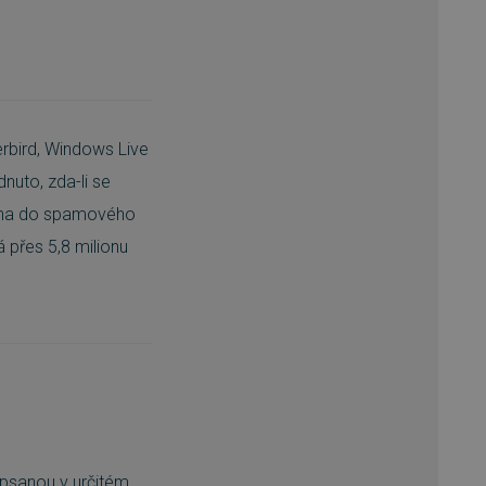
erbird, Windows Live
nuto, zda-li se
těna do spamového
přes 5,8 milionu
 psanou v určitém