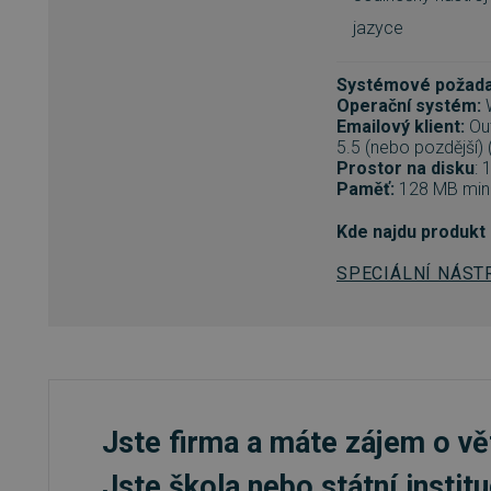
jazyce
Nezbytně nutné soubory cook
bez nezbytně nutných soubo
Systémové požada
Název
Operační systém:
Emailový klient:
Out
_GRECAPTCHA
5.5 (nebo pozdější) 
Prostor na disku
: 
__cf_bm
Paměť:
128 MB mi
Kde najdu produkt
__cf_bm
SPECIÁLNÍ NÁST
basket
PHPSESSID
Jste firma a máte zájem o vě
__cf_bm
Jste škola nebo státní instit