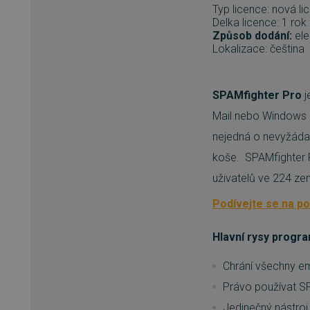
Typ licence:
nová li
Delka licence:
1 rok
Způsob dodání:
ele
Lokalizace: čeština
SPAMfighter Pro
j
Mail nebo
Windows 
nejedná o nevyžáda
koše.
SPAMfighter P
uživatelů ve 224 ze
Podívejte se na p
Hlavní rysy progr
Chrání všechny em
Právo používat SP
Jedinečný nástroj