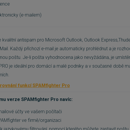
cence
ktronicky (e-mailem)
e kvalitní antispam pro Microsoft Outlook, Outlook Express,Thud
Mail
. Každý příchozí e-mail je automaticky prohlédnut a je rozhod
nou poštu. Je-li pošta vyhodnocena jako nevyžádána, je umís
RO je ideální pro domácí a malé podniky a v současné době má 
mích.
orovnání funkcí SPAMfighter Pro
amu verze SPAMfighter Pro navíc:
ailové účty ve vašem počítači
AMfighter ve firmě/organizaci
 k jazykovému filtrování, pomocí kterého můžete zastavit poštu