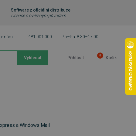
Software z oficiální distribuce
Licence s ověřeným původem
te nám
481 001 000
Po–Pá: 8:30–17:00
0
Vyhledat
Přihlásit
Košík
 Express a Windows Mail