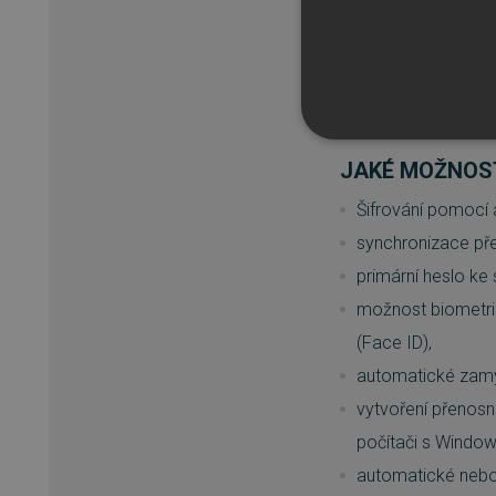
úložiště. Synchron
uživatelé Sticky P
bezpečné sdílení h
které můžete kdyk
NEZBYTNĚ NUTN
JAKÉ MOŽNOST
FUNKČNÍ SOUBO
Šifrování pomocí
synchronizace pře
primární heslo ke 
Nezbytně nutn
možnost biometric
(Face ID),
Nezbytně nutné soubory cook
bez nezbytně nutných soubo
automatické zamyk
Název
vytvoření přenosn
počítači s Window
_GRECAPTCHA
automatické nebo
__cf_bm