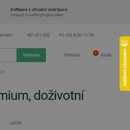
Software z oficiální distribuce
Licence s ověřeným původem
te nám
481 001 000
Po–Pá: 8:30–17:00
0
Vyhledat
Přihlásit
Košík
nce
mium, doživotní
Jazyk: