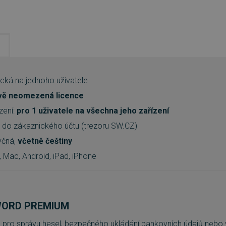
nická na jednoho uživatele
vě neomezená licence
zení:
pro 1 uživatele na všechna jeho zařízení
y do zákaznického účtu (trezoru SW.CZ)
yčná,
včetně češtiny
 Mac, Android, iPad, iPhone
WORD PREMIUM
e pro správu hesel, bezpečného ukládání bankovních údajů nebo