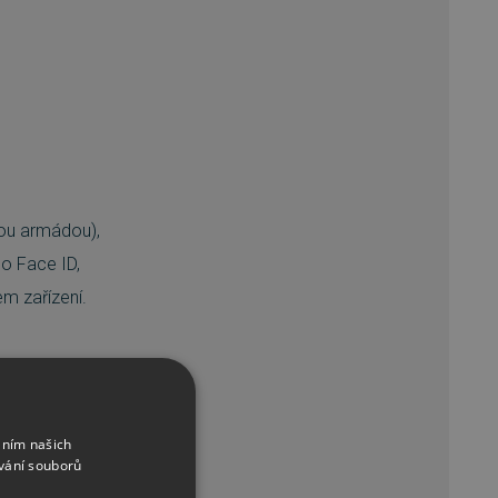
kou armádou),
bo Face ID,
m zařízení.
ě (Windows, Mac,
áním našich
tupném odkudkoliv,
vání souborů
 v online cloudová