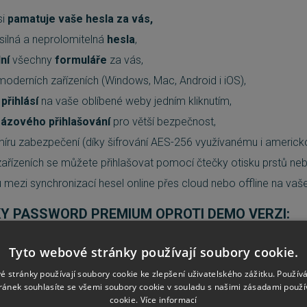
si
pamatuje vaše hesla za vás,
silná a neprolomitelná
hesla
,
lní
všechny
formuláře
za vás,
moderních zařízeních (Windows, Mac, Android i iOS),
přihlásí
na vaše oblíbené weby jedním kliknutím,
fázového přihlašování
pro větší bezpečnost,
míru zabezpečení (díky šifrování AES-256 využívanému i americ
zařízeních se můžete přihlašovat pomocí čtečky otisku prstů ne
mezi synchronizací hesel online přes cloud nebo offline na vaše
Y PASSWORD PREMIUM OPROTI DEMO VERZI:
a všech zařízeních a platformách
pomocí cloudového úložišt
Tyto webové stránky používají soubory cookie.
é stránky používají soubory cookie ke zlepšení uživatelského zážitku. Použív
abáze
vašich hesel a údajů v bezpečném cloudovém úložišti dos
ránek souhlasíte se všemi soubory cookie v souladu s našimi zásadami použí
Fi synchronizace
na všechna zařízení pro ty, kteří nemají důvěru
cookie.
Více informací