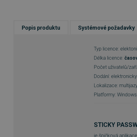
Popis produktu
Systémové požadavky
Typ licence: elekto
Délka licence:
časo
Počet uživatelů/zaří
Dodání: elektronick
Lokalizace: multijaz
Platformy: Windows,
STICKY PASS
je špičková aplikac