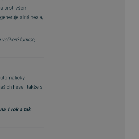
ta proti všem
eneruje silná hesla,
 veškeré funkce,
automaticky
ašich hesel, takže si
na 1 rok a tak