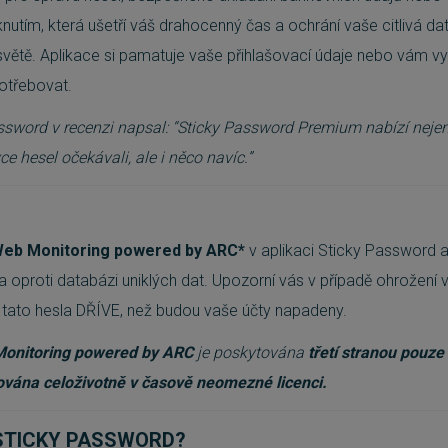
knutím, která ušetří váš drahocenný čas a ochrání vaše citlivá da
světě. Aplikace si pamatuje vaše přihlašovací údaje nebo vám vyg
potřebovat.
word v recenzi napsal: “Sticky Password Premium nabízí nejen
ce hesel očekávali, ale i něco navíc.”
Web Monitoring powered by ARC*
v aplikaci Sticky Password 
a oproti databázi uniklých dat. Upozorní vás v případě ohrožení v
tato hesla DŘÍVE, než budou vaše účty napadeny.
Monitoring powered by ARC
je poskytována
třetí stranou pouze 
vána celoživotně v časově neomezné licenci.
STICKY PASSWORD?