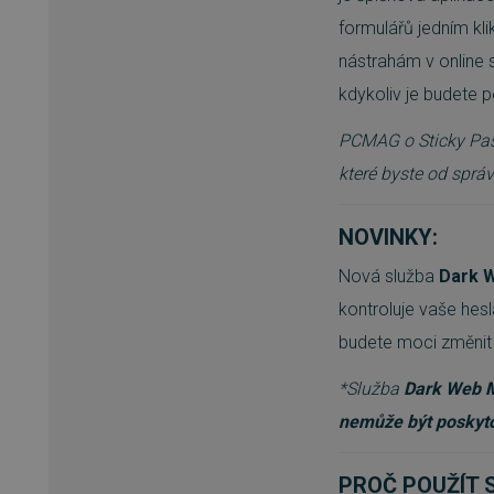
formulářů jedním kli
nástrahám v online 
kdykoliv je budete 
PCMAG o Sticky Pass
které byste od správ
NOVINKY:
Nová služba
Dark 
kontroluje vaše hesl
budete moci změnit 
*Služba
Dark Web 
nemůže být poskyto
PROČ POUŽÍT 