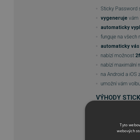
Sticky Password 
vygeneruje
vám 
automaticky vyp
funguje na všech 
automaticky vás 
nabízí možnost
2
nabízí maximální 
na Android a iOS 
umožní vám volbu 
VÝHODY STICK
synchronizace n
Android, iOS),
Tyto webov
zálohovaná dat
webových st
lokální nebo Wi-