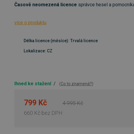
Časově neomezená licence
správce hesel a pomocníka
více o produktu
Délka licence (měsíce): Trvalá licence
Lokalizace: CZ
Ihned ke stažení
/
(
Co to znamená?
)
799 Kč
4 995 Kč
660 Kč
bez DPH