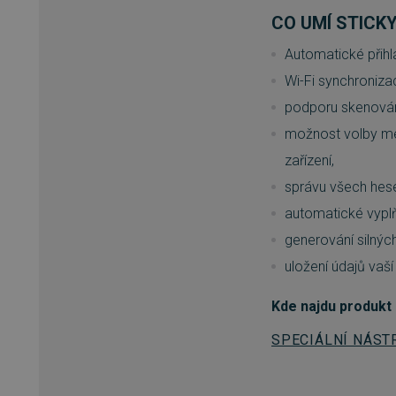
CO UMÍ STICK
__cf_bm
Automatické přih
Wi-Fi synchroniza
basket
podporu skenování
možnost volby mez
PHPSESSID
zařízení,
správu všech hese
automatické vyplň
__cf_bm
generování silnýc
PHPSESSID
uložení údajů vaší
Kde najdu produkt
SPECIÁLNÍ NÁST
VISITOR_PRIVACY_METAD