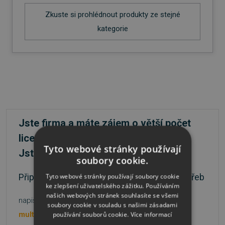
Zkuste si prohlédnout produkty ze stejné
kategorie
Jste firma a máte zájem o větší počet
licencí?
Tyto webové stránky používají
Jste škola nebo státní instituce?
soubory cookie.
Připravíme nabídku přesně podle vašich potřeb
Tyto webové stránky používají soubory cookie
ke zlepšení uživatelského zážitku. Používáním
našich webových stránek souhlasíte se všemi
napište na
nebo volejte
soubory cookie v souladu s našimi zásadami
multilicence@sw.cz
481 001 003
používání souborů cookie.
Více informací