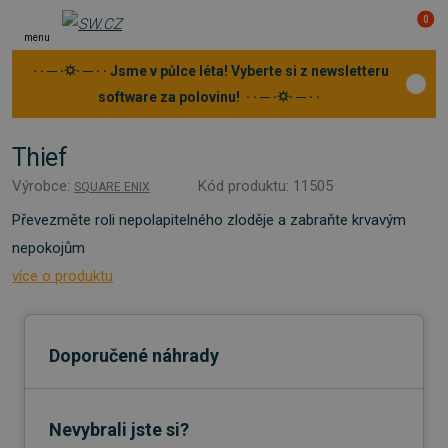
0
menu
· · ─ ·⛭· ─ · · Jsme v půlce léta! Vyberte si z newsletteru
software za polovinu! · · ─ ·⛭· ─ · ·
Thief
Výrobce:
Kód produktu: 11505
SQUARE ENIX
Převezměte roli nepolapitelného zloděje a zabraňte krvavým
nepokojům
více o produktu
Doporučené náhrady
Nevybrali jste si?